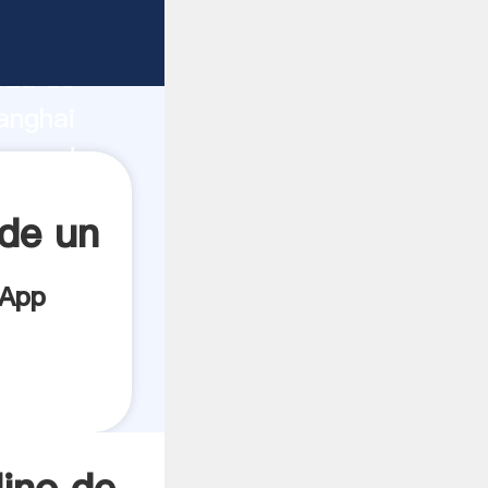
bricante
rza de
anghai
roveedor
es.
de un