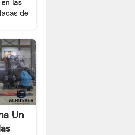
en las
placas de
na Un
las