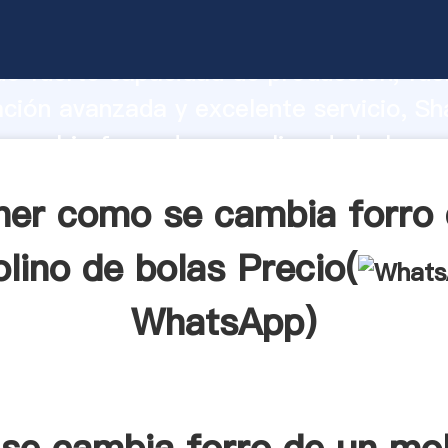
cambia forro de un molino de bolas fa
o fuerte capacidad de producción, fue
ación avanzada y excelente servicio, Sh
 cambia forro de un molino de bolas p
valor y aporta valores a todos los client
ner como se cambia forro 
lino de bolas Precio(
WhatsApp
)