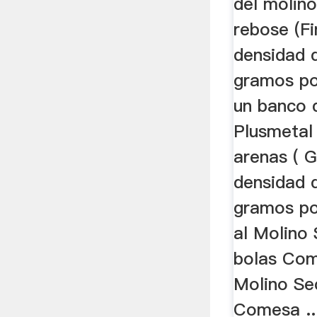
del molino
rebose (F
densidad 
gramos por
un banco 
Plusmetal
arenas ( G
densidad 
gramos por
al Molino
bolas Com
Molino Se
Comesa ..