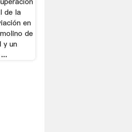
ecuperación
l de la
viación en
n molino de
 y un
...