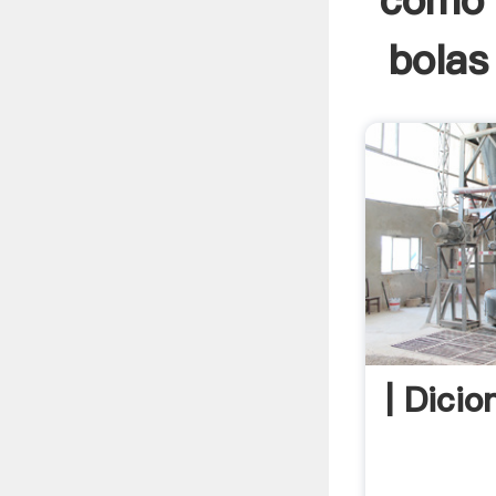
como 
bolas
| Dicio