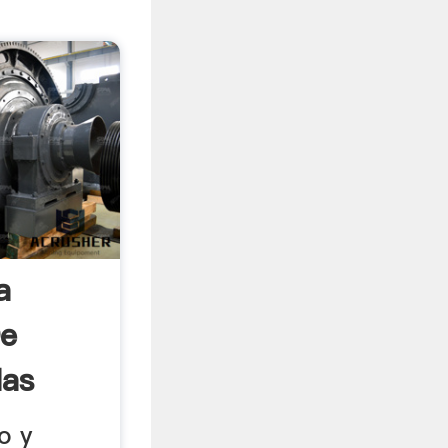
a
De
las
o y