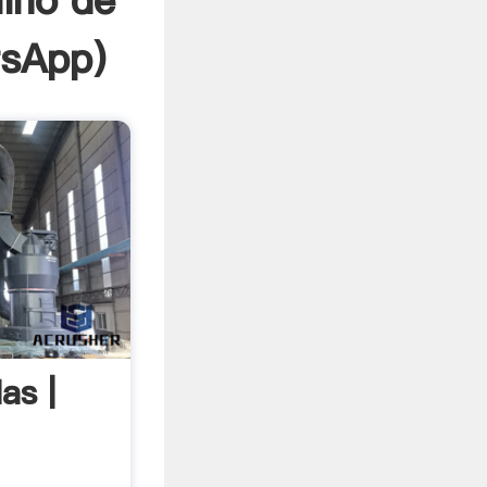
ino de
sApp
)
as |