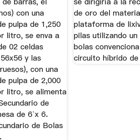
 de barras, el
se dirigiría a la r
inos) con una
de oro del materia
de pulpa de 1,250
plataforma de lixi
 litro, se enva a
pilas utilizando u
de 02 celdas
bolas convencional
 56x56 y las
circuito híbrido de 
ruesos), con una
de pulpa de 2,000
 litro, se alimenta
 Secundario de
esa de 6`x 6.
cundario de Bolas
.