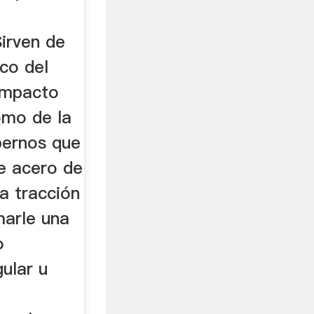
Sirven de
co del
 impacto
omo de la
pernos que
de acero de
la tracción
marle una
o
ular u