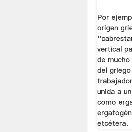
Por ejempl
origen gr
''cabresta
vertical p
de mucho 
del griego
trabajador
unida a u
como erga
ergatogéni
etcétera.