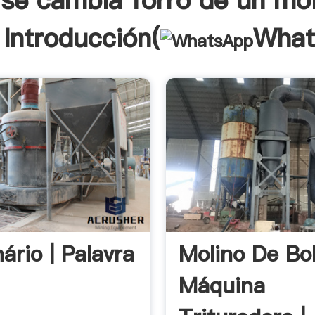
se cambia forro de un mol
 Introducción(
What
nário | Palavra
Molino De Bol
Máquina