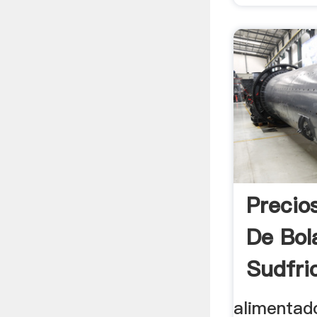
Precio
De Bol
Sudfri
alimentad