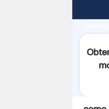
como se 
Agarrand
investig
como se
crea el 
Obte
mo