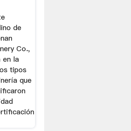
inería
te
lino de
enan
nery Co.,
 en la
os tipos
nería que
ificaron
idad
tificación