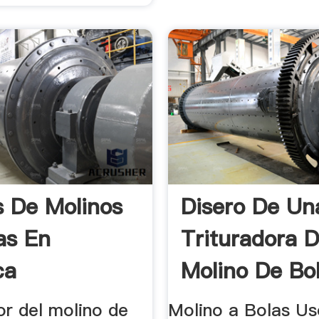
s De Molinos
Disero De Un
as En
Trituradora 
ca
Molino De Bo
or del molino de
Molino a Bolas Us