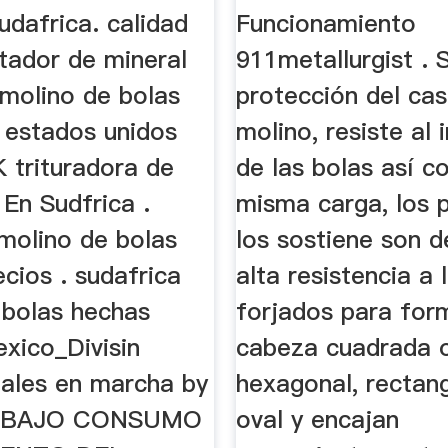
udafrica. calidad
Funcionamiento
tador de mineral
911metallurgist . 
molino de bolas
protección del cas
 estados unidos
molino, resiste al
 trituradora de
de las bolas así c
En Sudfrica .
misma carga, los 
 molino de bolas
los sostiene son 
cios . sudafrica
alta resistencia a 
 bolas hechas
forjados para for
xico_Divisin
cabeza cuadrada 
Hales en marcha by
hexagonal, rectang
L BAJO CONSUMO
oval y encajan