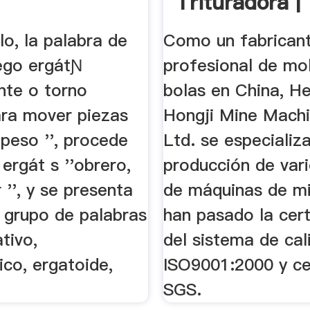
Trituradora |
Máquina De M
o, la palabra de
Como un fabrican
...
iego ergátƝ
profesional de mo
nte o torno
bolas en China, H
ara mover piezas
Hongji Mine Machi
peso '', procede
Ltd. se especializa
 ergát s ''obrero,
producción de vari
 '', y se presenta
de máquinas de mi
n grupo de palabras
han pasado la cert
tivo,
del sistema de cal
co, ergatoide,
ISO9001:2000 y cer
SGS.