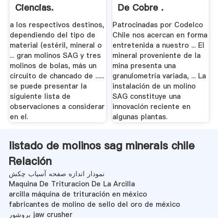
Ciencias.
De Cobre .
a los respectivos destinos,
Patrocinadas por Codelco
dependiendo del tipo de
Chile nos acercan en forma
material (estéril, mineral o
entretenida a nuestro ... El
... gran molinos SAG y tres
mineral proveniente de la
molinos de bolas, más un
mina presenta una
circuito de chancado de ......
granulometría variada, ... La
se puede presentar la
instalación de un molino
siguiente lista de
SAG constituye una
observaciones a considerar
innovación reciente en
en el.
algunas plantas.
listado de molinos sag minerals chile
Relación
نمودار اندازه صفحه آسیاب چکش
Maquina De Trituracion De La Arcilla
arcilla máquina de trituración en méxico
fabricantes de molino de sello del oro de méxico
بروشور jaw crusher