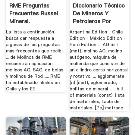
RME Preguntas
Diccionario Técnico
Frecuentes Russel
De Mineros Y
Mineral.
Petroleros Por
Jack.
La lista a continuación
Argentina Edition · Chile
busca dar respuesta a
Edition · México Edition ·
algunas de las preguntas
Perú Edition .... AG mill
más frecuentes que recibi...
(met), molino AG, molino
... de Molinos de RME
autógeno, máquina de
encuentran aplicación
molienda que consiste de
molinos AG, SAG, de bolas
un cilindro corto horizontal
y molinos de Rod ..... RME
y rotativo, ... agglomerate
ha establecido filiales en
(n) (met), aglomerado,
Chile y los EE.
bolitas de mineral ...... bill
of materials (const), lista
de materiales, tabla de
materiales, [Pe] metrado.