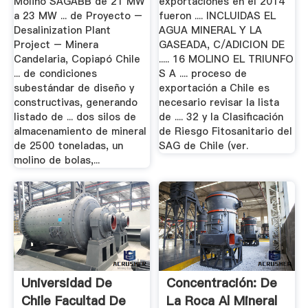
Molino SAGABB de 21 MW
exportaciones en el 2014
a 23 MW ... de Proyecto –
fueron .... INCLUIDAS EL
Desalinization Plant
AGUA MINERAL Y LA
Project – Minera
GASEADA, C/ADICION DE
Candelaria, Copiapó Chile
..... 16 MOLINO EL TRIUNFO
... de condiciones
S A .... proceso de
subestándar de diseño y
exportación a Chile es
constructivas, generando
necesario revisar la lista
listado de ... dos silos de
de .... 32 y la Clasificación
almacenamiento de mineral
de Riesgo Fitosanitario del
de 2500 toneladas, un
SAG de Chile (ver.
molino de bolas,...
Universidad De
Concentración: De
Chile Facultad De
La Roca Al Mineral