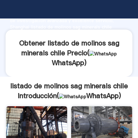
listado de molinos sag minerals chile fabricante
Agarrando fuerte capacidad de producción, fuerza
de investigación avanzada y excelente servicio,
Shanghai listado de molinos sag minerals chile
proveedor crea el valor y aporta valores a todos los
clientes.
Obtener listado de molinos sag
minerals chile Precio(
WhatsApp
)
listado de molinos sag minerals chile
Introducción(
WhatsApp
)