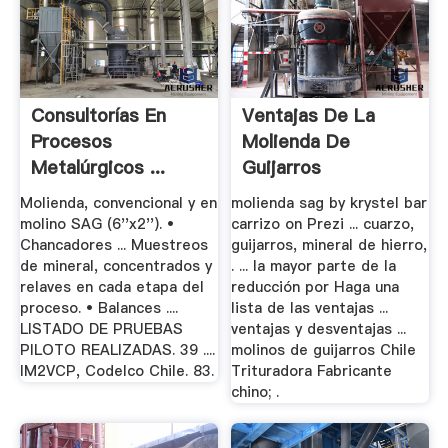
Consultorías En
Ventajas De La
Procesos
Molienda De
Metalúrgicos ...
Guijarros
ASMIN.
Molienda, convencional y en
molienda sag by krystel bar
molino SAG (6''x2''). •
carrizo on Prezi ... cuarzo,
Chancadores ... Muestreos
guijarros, mineral de hierro,
de mineral, concentrados y
. ... la mayor parte de la
relaves en cada etapa del
reducción por Haga una
proceso. • Balances ....
lista de las ventajas ...
LISTADO DE PRUEBAS
ventajas y desventajas ...
PILOTO REALIZADAS. 39 ....
molinos de guijarros Chile
IM2VCP, Codelco Chile. 83.
Trituradora Fabricante
chino; .