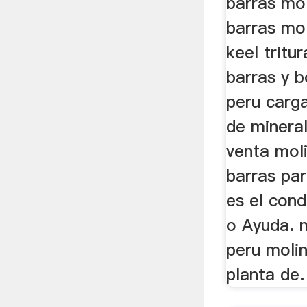
barras mo
barras mo
keel tritu
barras y b
peru carga
de mineral
venta mol
barras pa
es el cond
o Ayuda. m
peru molin
planta de.