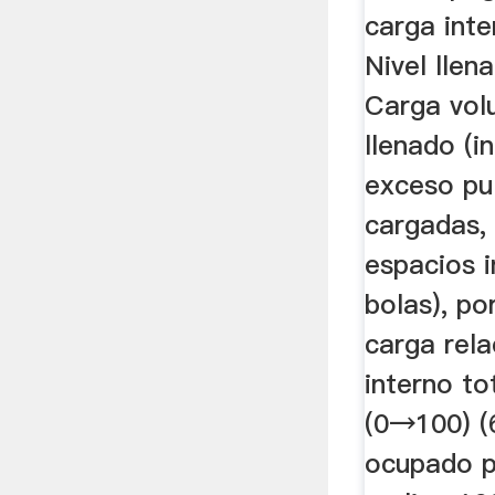
carga inte
Nivel llen
Carga vol
llenado (i
exceso pu
cargadas,
espacios i
bolas), p
carga rel
interno to
(0→100) (
ocupado po