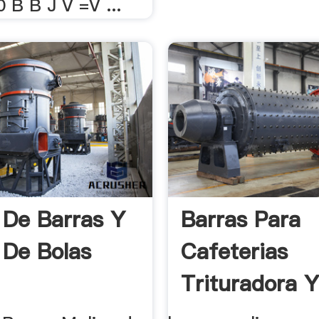
 B B J V =V ...
 De Barras Y
Barras Para
 De Bolas
Cafeterias
Trituradora 
Molinos