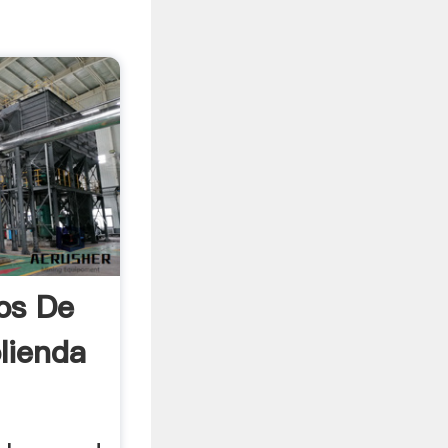
os De
lienda