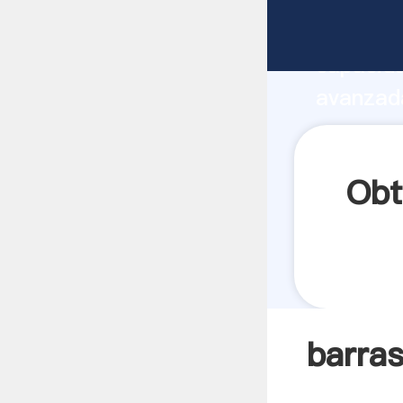
barras m
capacida
avanzada
peru car
todos lo
Obt
barras