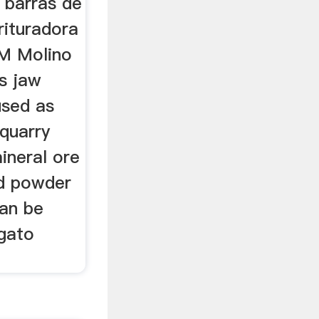
 barras de
rituradora
CM Molino
es jaw
used as
 quarry
mineral ore
nd powder
can be
igato