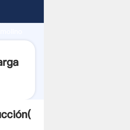
 fuerte
ón
 molino
ores a
arga
ucción(