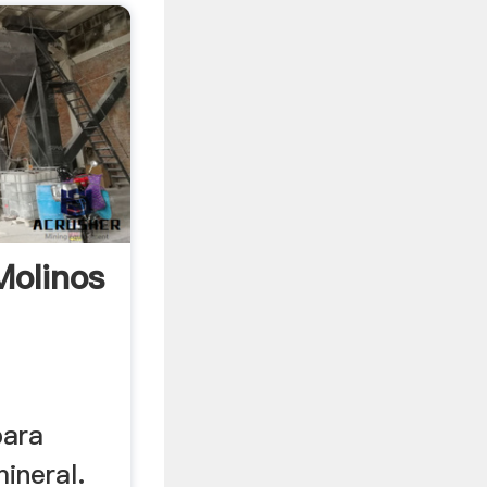
Molinos
para
ineral.