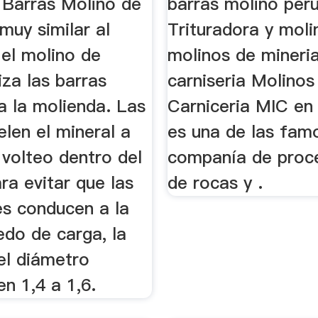
 Barras Molino de
barras molino per
muy similar al
Trituradora y moli
 el molino de
molinos de mineri
liza las barras
carniseria Molinos
a la molienda. Las
Carniceria MIC en
len el mineral a
es una de las fam
 volteo dentro del
companía de proc
ra evitar que las
de rocas y .
es conducen a la
redo de carga, la
el diámetro
n 1,4 a 1,6.