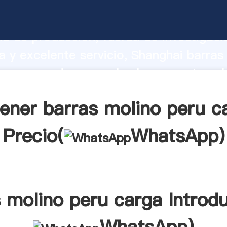
olino peru carga fabricante Agarrando
d de producción, fuerza de investigaci
 y excelente servicio, Shanghai barras
ga proveedor crea el valor y aporta val
s clientes.
ener barras molino peru c
Precio(
WhatsApp
)
 molino peru carga Introd