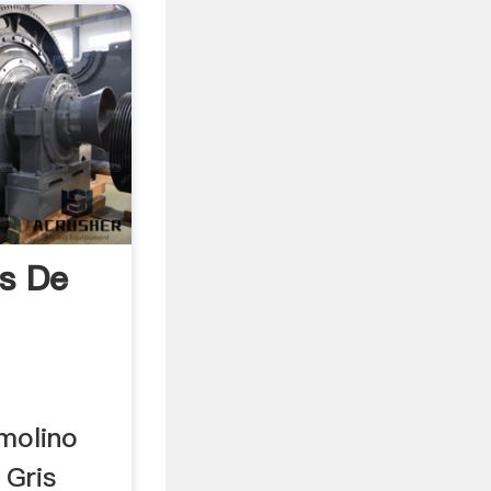
as De
 molino
 Gris