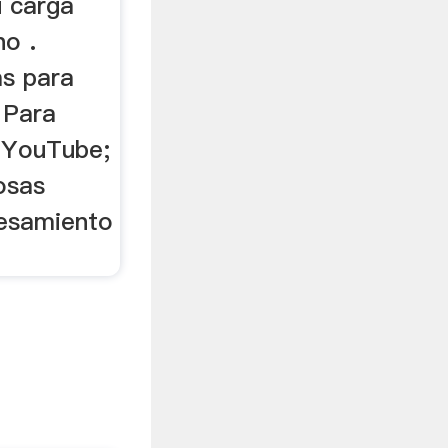
u carga
no .
as para
 Para
 YouTube;
osas
esamiento