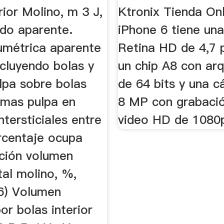
rior Molino, m 3 J,
Ktronix Tienda Onl
ado aparente.
iPhone 6 tiene una
umétrica aparente
Retina HD de 4,7 
ncluyendo bolas y
un chip A8 con arq
lpa sobre bolas
de 64 bits y una 
 mas pulpa en
8 MP con grabaci
ntersticiales entre
video HD de 1080
orcentaje ocupa
ación volumen
tal molino, %,
6) Volumen
r bolas interior