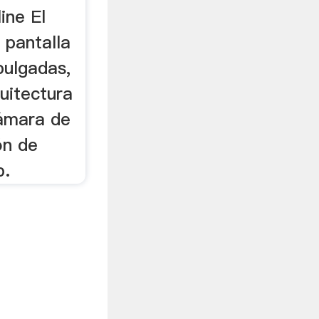
ine El
 pantalla
pulgadas,
uitectura
cámara de
ón de
p.