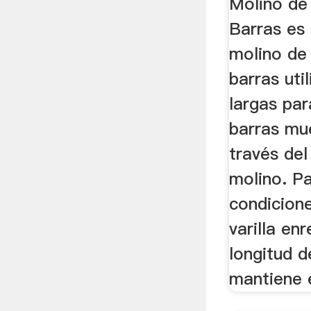
Molino de
Barras es 
molino de
barras uti
largas par
barras mue
través del
molino. Pa
condicion
varilla en
longitud d
mantiene e