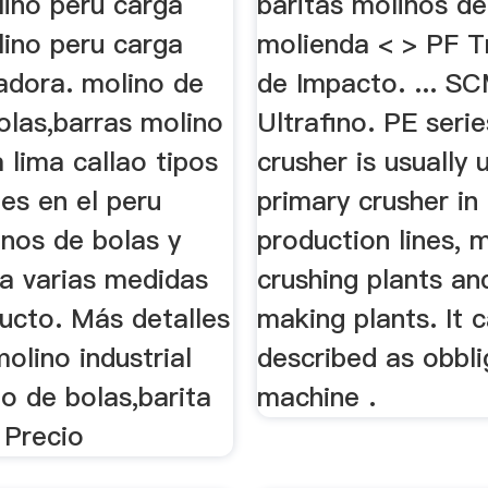
lino peru carga
baritas molinos de
lino peru carga
molienda < > PF T
radora. molino de
de Impacto. ... S
olas,barras molino
Ultrafino. PE seri
 lima callao tipos
crusher is usually 
es en el peru
primary crusher in
inos de bolas y
production lines, 
ra varias medidas
crushing plants a
ucto. Más detalles
making plants. It 
olino industrial
described as obbl
o de bolas,barita
machine .
 Precio