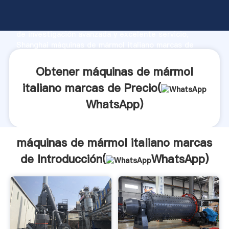
máquinas de mármol italiano marcas de fabricante
Agarrando fuerte capacidad de producción, fuerza
de investigación avanzada y excelente servicio,
Shanghai máquinas de mármol italiano marcas de
proveedor crea el valor y aporta valores a todos los
clientes.
Obtener máquinas de mármol
italiano marcas de Precio(
WhatsApp
)
máquinas de mármol italiano marcas
de Introducción(
WhatsApp
)