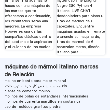
brillante. Y si además lo
mytiendaonline Magnun
haces con una máquina de
Negro 380 Python 4
las marcas que te
Italiano, LIVE CHAT;
ofrecemos a continuación,
desdobladora para pisos u
los resultados serán aún
tiras de marmol de 6
mejores. La empresa
cabezales, Encuentre
Hoover es una de las
maquinas usadas en remate
compañías clásicas dentro
o anuncie su maquina de,
del sector de la aspiración
tiras de marmol de 6
y el cuidado de los suelos.
cabezales marca, diseño
italiano para ...
máquinas de mármol italiano marcas
de Relación
molino en benta para moler mineral
محاسبه شاخص کار کارخانه توپ کلکته xls
planta de cemento molino
molinos de bolas de estándares internacionales
molinos de cuarenta martillos en costa rica
uso de residuos granitos piedra