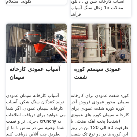
آسیاب کارخانه شن و, ، دانلود
گلوله. استعلام
مقالات >1 زغال سنگ آسیاب
فرآیند
عمودی سیستم کوره
آسیاب عمودی کارخانه
شفت
سیمان
کوره شفت عمودی برای کارخانه
آسیاب کارخانه سیمان عمودی
سیمان. محور عمودی فروش آجر
تولید کنندگان سنگ شکن. آسیاب
کوره کوره شفت عمودی برای
کارخانه سیمان عمودی. اگر شما
کارخانه سیمان کوره های عمودی
می خواهید برای دریافت اطلاعات
(شفت) پخت آهک صنعتی با
جزئی تر و قیمت، crunchy به
ظرفیت 50 الی 120 تن در روز
شما توصیه می در تماس با ما از
این کوره ها در دو نوع تک شفت
طریق چت آنلاین دریافت کنید.