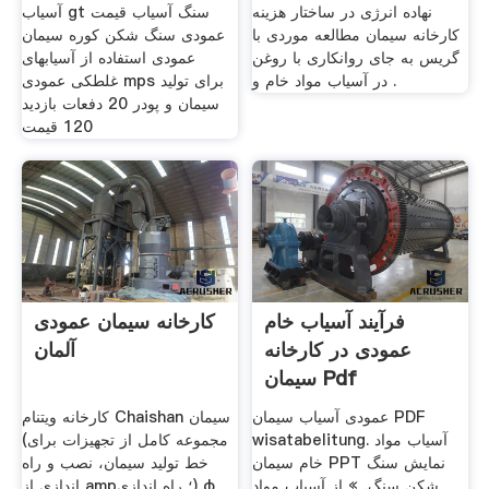
نهاده انرژی در ساختار هزینه
آسیاب gt سنگ آسیاب قیمت
کارخانه سیمان مطالعه موردی با
عمودی سنگ شکن کوره سیمان
گریس به جای روانکاری با روغن
عمودی استفاده از آسیابهای
در آسیاب مواد خام و .
غلطكی عمودی mps برای تولید
سیمان و پودر 20 دفعات بازدید
120 قیمت
فرآیند آسیاب خام
کارخانه سیمان عمودی
عمودی در کارخانه
آلمان
سیمان Pdf
عمودی آسیاب سیمان PDF
کارخانه ویتنام Chaishan سیمان
wisatabelitung. آسیاب مواد
(مجموعه کامل از تجهیزات برای
خام سیمان PPT نمایش سنگ
خط تولید سیمان، نصب و راه
شکن سنگ, » از آسیاب مواد
اندازی از amp؛ راه اندازی) φ