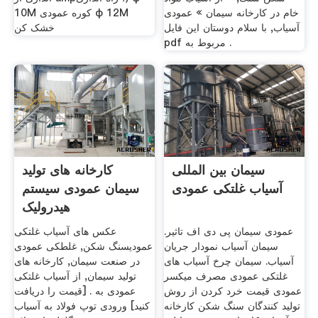
خام در کارخانه سیمان » عمودی
10M کوره عمودی φ 12M
آسیاب, با سلام دوستان این فایل
خشک کن
pdf مربوط به .
سیمان بین المللی
کارخانه های تولید
آسیاب غلتکی عمودی
سیمان عمودی سیستم
هیدرولیک
عمودی سیمان پی دی اف تاثیر.
عکس های آسیاب غلتکی
سیمان آسیاب نمودار جریان
عمودیسنگ شکن, غلطکی عمودی
آسیاب. سیمان چرخ آسیاب های
در صنعت سیمان, کارخانه های
غلتکی عمودی مصرف میکسر
تولید سیمان, از آسیاب غلتکی
عمودی قیمت خرد کردن از روش
عمودی به . [قیمت را دریافت
تولید کنندگان سنگ شکن کارخانه
کنید] ورودی توپ فولاد به آسیاب