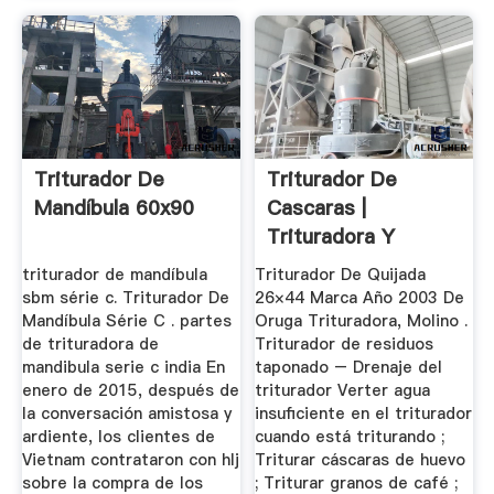
Triturador De
Triturador De
Mandíbula 60x90
Cascaras |
Trituradora Y
Molinos
triturador de mandíbula
Triturador De Quijada
sbm série c. Triturador De
26×44 Marca Año 2003 De
Mandíbula Série C . partes
Oruga Trituradora, Molino .
de trituradora de
Triturador de residuos
mandibula serie c india En
taponado – Drenaje del
enero de 2015, después de
triturador Verter agua
la conversación amistosa y
insuficiente en el triturador
ardiente, los clientes de
cuando está triturando ;
Vietnam contrataron con hlj
Triturar cáscaras de huevo
sobre la compra de los
; Triturar granos de café ;