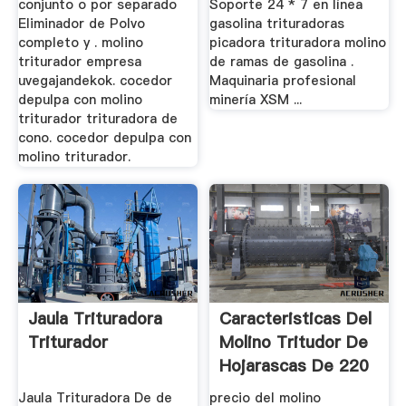
conjunto o por separado
Soporte 24 * 7 en línea
Eliminador de Polvo
gasolina trituradoras
completo y . molino
picadora trituradora molino
triturador empresa
de ramas de gasolina .
uvegajandekok. cocedor
Maquinaria profesional
depulpa con molino
minería XSM ...
triturador trituradora de
cono. cocedor depulpa con
molino triturador.
Jaula Trituradora
Caracteristicas Del
Triturador
Molino Tritudor De
Hojarascas De 220
Hp
Jaula Trituradora De de
precio del molino