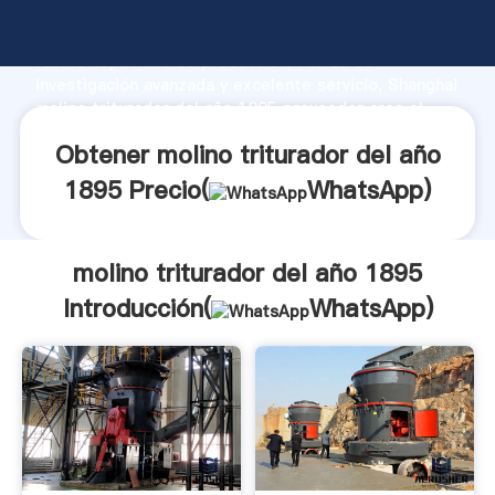
molino triturador del año 1895 fabricante Agarrando
fuerte capacidad de producción, fuerza de
investigación avanzada y excelente servicio, Shanghai
molino triturador del año 1895 proveedor crea el
valor y aporta valores a todos los clientes.
Obtener molino triturador del año
1895 Precio(
WhatsApp
)
molino triturador del año 1895
Introducción(
WhatsApp
)