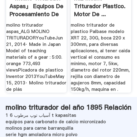
Aspas」 Equipos De
Triturador Plastico.
Procesamiento De
Motor De ...
...
molino triturador
molino triturador de
aspas_ALG MOLINO
plastico Palbase modelo
TRITURADORYouTubeJun
XRT 22, 30G, boca 220 x
21, 2014· Made in Japan
300mm, para diversas
Model of teaching
aplicaciones, al tener caida
materials of a gear : 5:00.
vertical el consumo es
orange 773,493
minimo, motor 7, 5kw,
viewsPicadora de plastico
diametro del rotor 220mm,
Inventor 2013YouTubeMay
rejilla con diametro de
15, 2013· Molino triturador
agujeros 8mm, capacidad
de plás
150kg/h, maquina en .
molino triturador del año 1895 Relación
آسیاب توپ مرطوب 6 1 t kapasitas
equipos para carbonato de calcio micronizado
molinos para carne barranquilla
serie hgm amoladora micro polvo