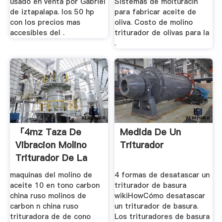
usado en venta por Gabriel
Sistemas de molturacin
de iztapalapa. los 50 hp
para fabricar aceite de
con los precios mas
oliva. Costo de molino
accesibles del .
triturador de olivas para la
.
「4mz Taza De
Medida De Un
Vibracion Molino
Triturador
Triturador De La
Muestra」
maquinas del molino de
4 formas de desatascar un
aceite 10 en tono carbon
triturador de basura
china ruso molinos de
wikiHowCómo desatascar
carbon n china ruso
un triturador de basura.
trituradora de de cono
Los trituradores de basura