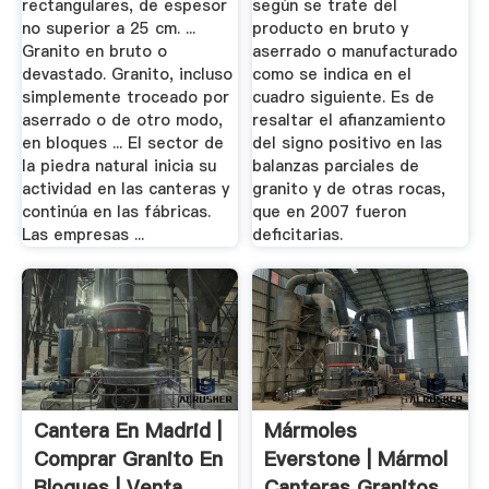
rectangulares, de espesor
según se trate del
no superior a 25 cm. ...
producto en bruto y
Granito en bruto o
aserrado o manufacturado
devastado. Granito, incluso
como se indica en el
simplemente troceado por
cuadro siguiente. Es de
aserrado o de otro modo,
resaltar el afianzamiento
en bloques ... El sector de
del signo positivo en las
la piedra natural inicia su
balanzas parciales de
actividad en las canteras y
granito y de otras rocas,
continúa en las fábricas.
que en 2007 fueron
Las empresas ...
deficitarias.
Cantera En Madrid |
Mármoles
Comprar Granito En
Everstone | Mármol
Bloques | Venta ...
Canteras Granitos