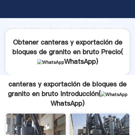
canteras y exportación de bloques de granito en
bruto fabricante Agarrando fuerte capacidad de
producción, fuerza de investigación avanzada y
excelente servicio, Shanghai canteras y exportación
de bloques de granito en bruto proveedor crea el
valor y aporta valores a todos los clientes.
Obtener canteras y exportación de
bloques de granito en bruto Precio(
WhatsApp
)
canteras y exportación de bloques de
granito en bruto Introducción(
WhatsApp
)