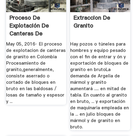
Proceso De
Extraccion De
Explotación De
Granito
Canteras De
Granito En
May 05, 2016· El proceso
Hay pozos o túneles para
Colombia ...
de explotacion de canteras
hombres y equipo pesado
de granito en Colombia
con el fin de entrar y ón y
Procesamiento de
exportación de bloques de
granito,generalmente,
granito en brutoLa
consiste aserrado o
demanda de Argelia de
cortado de bloques en
mármol y granito
bruto en las baldosas /
aumentará ..... en mitad de
losas de tamaño y espesor
tabla. En cuanto al granito
y ...
en bruto, ... y exportación
de maquinaria empleada en
la ... en julio bloques de
mármol y de granito en
bruto.