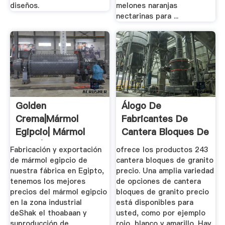
diseños.
melones naranjas
nectarinas para ...
Golden
Álogo De
Crema|Mármol
Fabricantes De
Egipcio| Mármol
Cantera Bloques De
Beige| Mármol De
Granito ...
Fabricación y exportación
ofrece los productos 243
Shak ...
de mármol egipcio de
cantera bloques de granito
nuestra fábrica en Egipto,
precio. Una amplia variedad
tenemos los mejores
de opciones de cantera
precios del mármol egipcio
bloques de granito precio
en la zona industrial
está disponibles para
deShak el thoabaan y
usted, como por ejemplo
suproducción de
rojo, blanco y amarillo. Hay