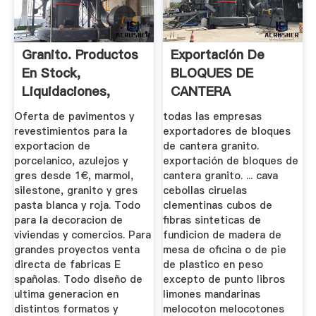
Granito. Productos
Exportación De
En Stock,
BLOQUES DE
Liquidaciones,
CANTERA
Saldos, Venta ...
GRANITO.
Oferta de pavimentos y
todas las empresas
Exportadores De ...
revestimientos para la
exportadores de bloques
exportacion de
de cantera granito.
porcelanico, azulejos y
exportación de bloques de
gres desde 1€, marmol,
cantera granito. ... cava
silestone, granito y gres
cebollas ciruelas
pasta blanca y roja. Todo
clementinas cubos de
para la decoracion de
fibras sinteticas de
viviendas y comercios. Para
fundicion de madera de
grandes proyectos venta
mesa de oficina o de pie
directa de fabricas E
de plastico en peso
spañolas. Todo diseño de
excepto de punto libros
ultima generacion en
limones mandarinas
distintos formatos y
melocoton melocotones