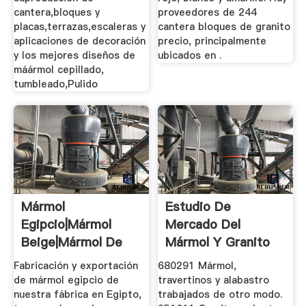
cantera,bloques y
proveedores de 244
placas,terrazas,escaleras y
cantera bloques de granito
aplicaciones de decoración
precio, principalmente
y los mejores diseños de
ubicados en .
máármol cepillado,
tumbleado,Pulido
Mármol
Estudio De
Egipcio|Mármol
Mercado Del
Beige|mármol De
Mármol Y Granito
Shak El Thoabaan
Cluster De La ...
Fabricación y exportación
680291 Mármol,
Khatami
de mármol egipcio de
travertinos y alabastro
nuestra fábrica en Egipto,
trabajados de otro modo.