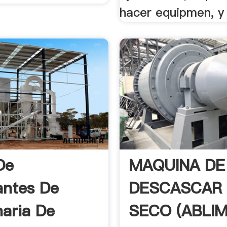
hacer equipmen, y 
De
MAQUINA DE
antes De
DESCASCAR
aria De
SECO (ABLI