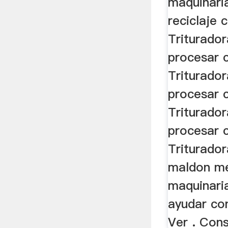
maquinaria
reciclaje 
Triturado
procesar c
Triturado
procesar c
Triturado
procesar c
Triturador
maldon me
maquinaria
ayudar con
Ver . Cons