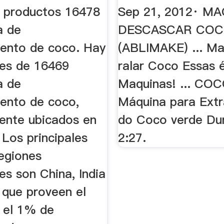
amiento De ...
YouTube
s productos 16478
Sep 21, 2012· M
a de
DESCASCAR COC
ento de coco. Hay
(ABLIMAKE) ... Ma
es de 16469
ralar Coco Essas 
a de
Maquinas! ... CO
ento de coco,
Máquina para Extr
mente ubicados en
do Coco verde Dur
 Los principales
2:27.
regiones
s son China, India
 que proveen el
 el 1% de