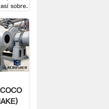
así sobre.
 COCO
MAKE)