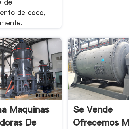
a de
ento de coco,
amente.
na Maquinas
Se Vende
adoras De
Ofrecemos M