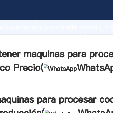
s para procesar coco fabricante Agarr
apacidad de producción, fuerza de
ación avanzada y excelente servicio, Sh
 para procesar coco proveedor crea el
alores a todos los clientes.
tener maquinas para proce
co Precio(
WhatsA
aquinas para procesar co