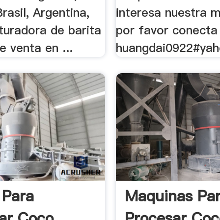
rasil, Argentina,
interesa nuestra 
rituradora de barita
por favor conecta 
 venta en ...
huangdai0922#yaho
 Para
Maquinas Pa
ar Coco
Procesar Coc