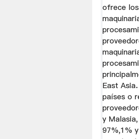
Proces
ofrece lo
maquinari
procesami
proveedor
maquinari
procesami
principal
East Asia.
países o 
proveedore
y Malasia,
97%,1% y