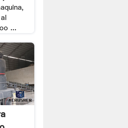
maquina,
al
o ...
ra
o