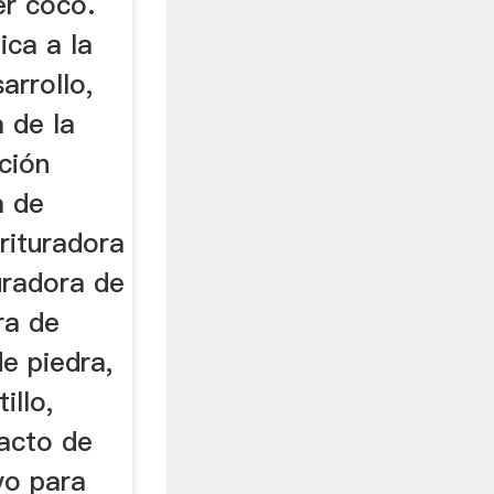
r coco.
ca a la
arrollo,
 de la
ción
a de
rituradora
uradora de
ra de
de piedra,
illo,
pacto de
lvo para