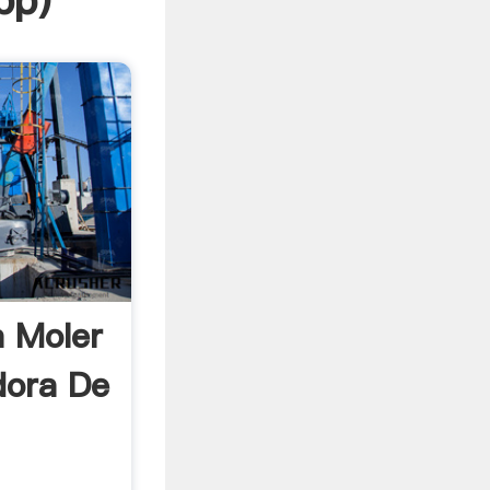
pp
)
 Moler
dora De