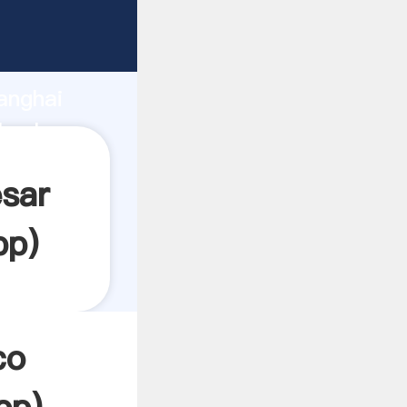
ando
anghai
 valor y
sar
pp
)
co