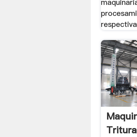
maquinari
procesami
respectiv
Maqui
Tritur