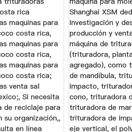
 trituradoras
maquina para mole
costa rica
Shanghai XSM dedi
ras maquinas para
investigación y des
oco costa rica,
producción y venta
ras maquinas para
máquina de tritura
oco costa rica,
(trituradora, plant
ras maquinas para
agregado), como t
oco costa rica;
de mandíbula, trit
as venta sal
impacto, triturado
xico;, Si necesita
cono, trituradora 
 de reciclaje para
trituradora de mart
 su organización,,
trituradora de im
ulta en línea
eje vertical, el po