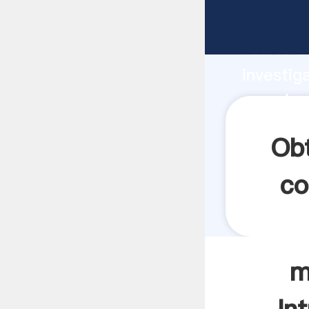
maquina
fuerte c
investig
maquinas
aporta v
Ob
co
m