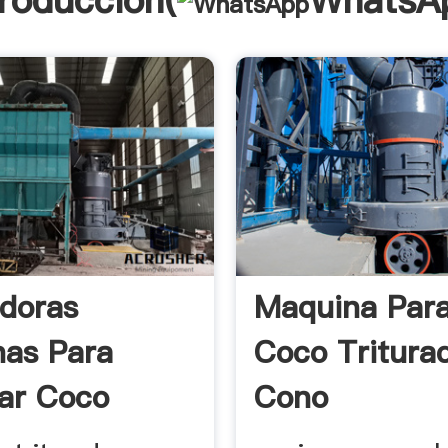
troducción(
WhatsA
adoras
Maquina Para
as Para
Coco Tritura
ar Coco
Cono
Rica