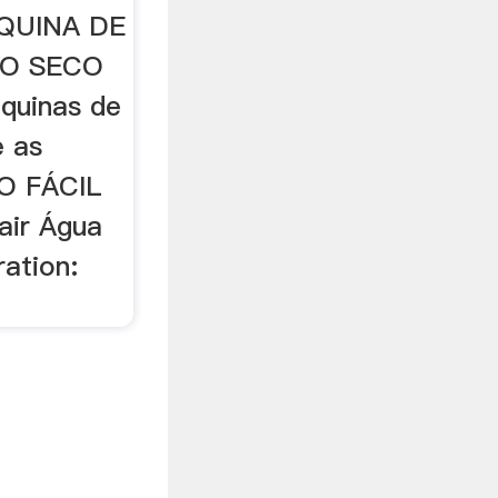
AQUINA DE
O SECO
quinas de
é as
CO FÁCIL
air Água
ation: