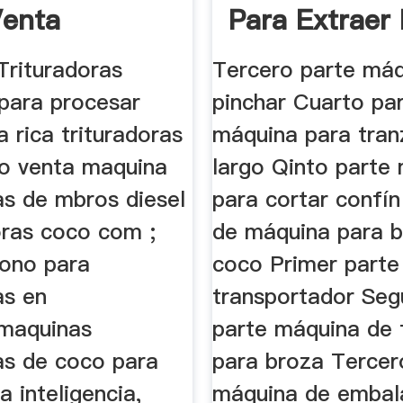
Venta
Para Extraer 
De Coco. Hai
Trituradoras
Tercero parte máq
para procesar
pinchar Cuarto pa
 rica trituradoras
máquina para tran
jo venta maquina
largo Qinto parte
as de mbros diesel
para cortar confín 
oras coco com ;
de máquina para 
ono para
coco Primer parte
as en
transportador Se
maquinas
parte máquina de f
ras de coco para
para broza Tercer
a inteligencia,
máquina de embala