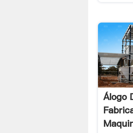
Álogo 
Fabric
Maquin