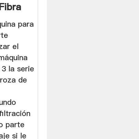
Fibra
kou
uina para
rte
zar el
 máquina
3 la serie
broza de
gundo
iltración
o parte
je si le