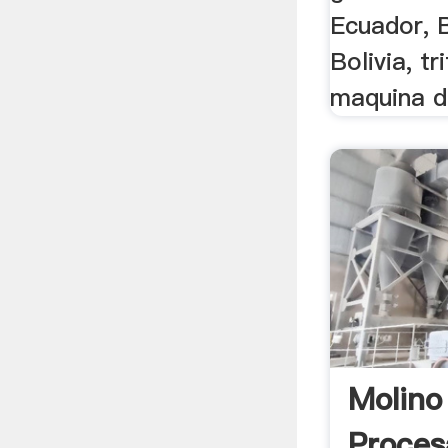
Ecuador, B
Bolivia, t
maquina de
Molino
Proces