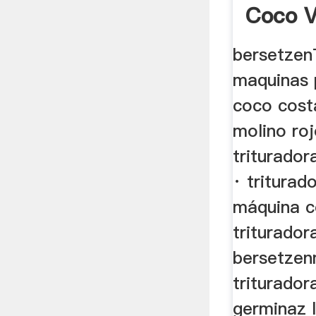
Coco 
bersetzen
maquinas 
coco costa
molino ro
triturador
· triturad
máquina c
triturador
bersetzen
triturado
germinaz l