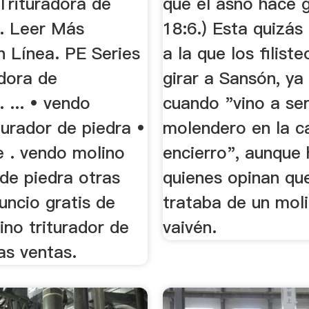
Trituradora de
que el asno hace g
. Leer Más
18:6.) Esta quizás 
n Línea. PE Series
a la que los filiste
adora de
girar a Sansón, ya
 ... • vendo
cuando "vino a se
turador de piedra •
molendero en la c
e . vendo molino
encierro", aunque
 de piedra otras
quienes opinan qu
uncio gratis de
trataba de un mol
no triturador de
vaivén.
as ventas.