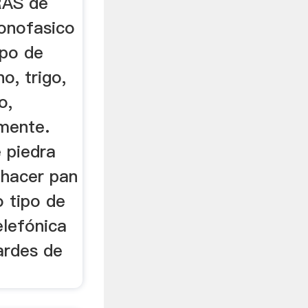
AS de
monofasico
ipo de
o, trigo,
o,
mente.
 piedra
 hacer pan
o tipo de
elefónica
ardes de