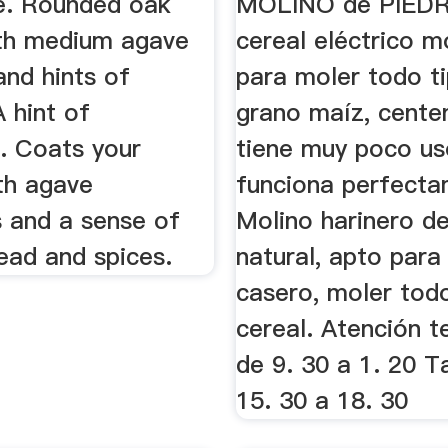
e. Rounded oak
MOLINO de PIEDR
ith medium agave
cereal eléctrico 
and hints of
para moler todo t
A hint of
grano maíz, centen
. Coats your
tiene muy poco us
th agave
funciona perfecta
 and a sense of
Molino harinero de
ead and spices.
natural, apto para
casero, moler tod
cereal. Atención t
de 9. 30 a 1. 20 T
15. 30 a 18. 30