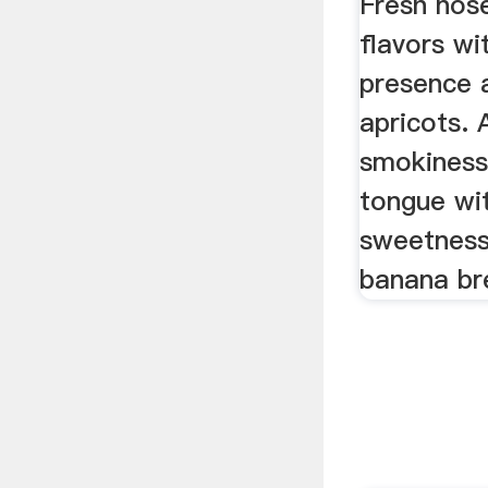
Fresh nos
flavors w
presence 
apricots. 
smokiness
tongue wi
sweetness
banana br