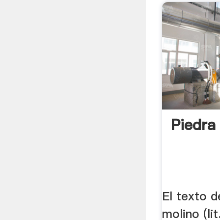
Piedra
El texto d
molino (li