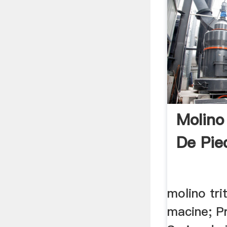
Molino
De Pie
molino tri
macine; P