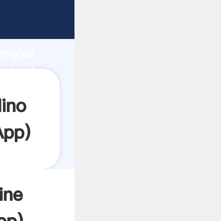
rrando
anghai
el valor
ino
App
)
ine