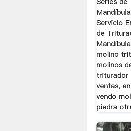
Series de 
Mandíbula
Servicio E
de Tritur
Mandíbula.
molino tri
molinos d
triturador
ventas, an
vendo moli
piedra otr