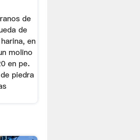
granos de
rueda de
harina, en
un molino
0 en pe.
de piedra
as