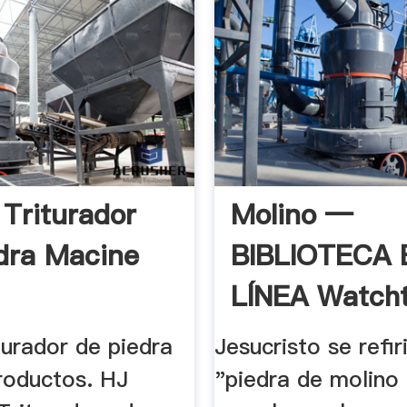
 Triturador
Molino —
dra Macine
BIBLIOTECA 
LÍNEA Watch
turador de piedra
Jesucristo se refir
roductos. HJ
"piedra de molino