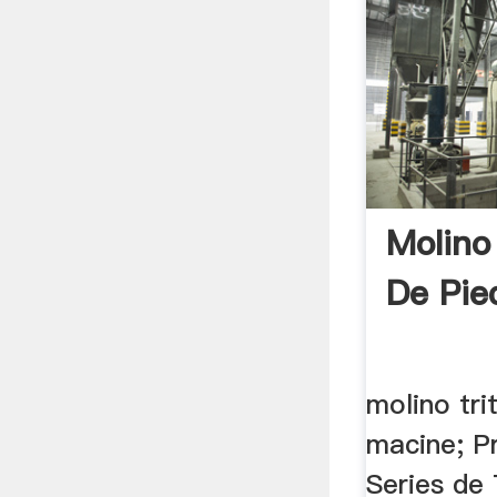
Molino
De Pie
molino tri
macine; P
Series de 