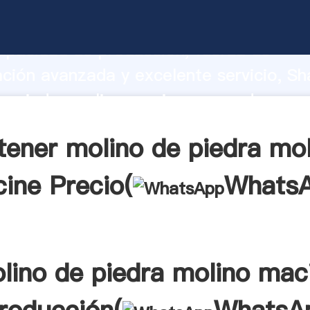
e piedra molino macine fabricante Aga
apacidad de producción, fuerza de
ación avanzada y excelente servicio, Sh
e piedra molino macine proveedor crea 
 valores a todos los clientes.
tener molino de piedra mol
ine Precio(
Whats
lino de piedra molino mac