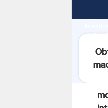
molino d
fuerte c
investig
molino d
y aporta
Ob
mac
mo