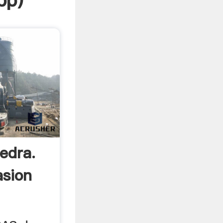
pp
)
edra.
sion