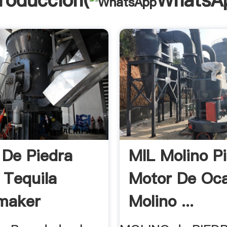
troducción(
WhatsA
 De Piedra
MIL Molino Pi
 Tequila
Motor De Oca
maker
Molino ...