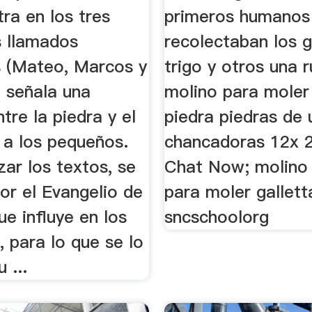
ra en los tres
primeros humanos
s llamados
recolectaban los 
s (Mateo, Marcos y
trigo y otros una 
e señala una
molino para moler 
ntre la piedra y el
piedra piedras de 
 a los pequeños.
chancadoras 12x 2
zar los textos, se
Chat Now; molino 
or el Evangelio de
para moler gallett
e influye en los
sncschoolorg
, para lo que se lo
 ...