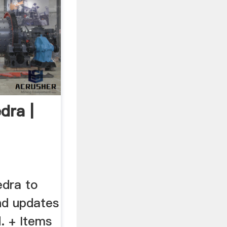
dra |
edra to
nd updates
. + Items