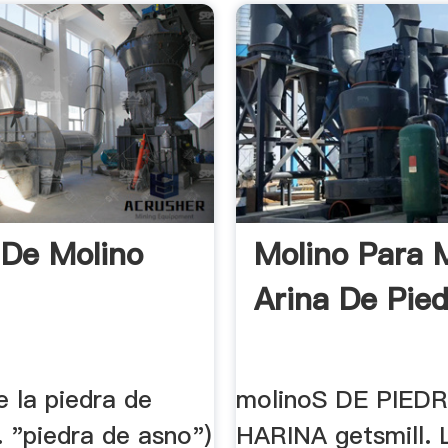
 De Molino
Molino Para 
Arina De Pie
e la piedra de
molinoS DE PIED
t. "piedra de asno")
HARINA getsmill. 