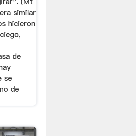
irar". (Mt
era similar
os hicieron
 ciego,
r
asa de
 hay
e se
ino de