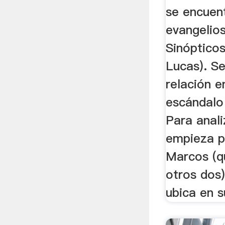
se encuent
evangelio
Sinóptico
Lucas). S
relación e
escándalo
Para anali
empieza p
Marcos (qu
otros dos)
ubica en su