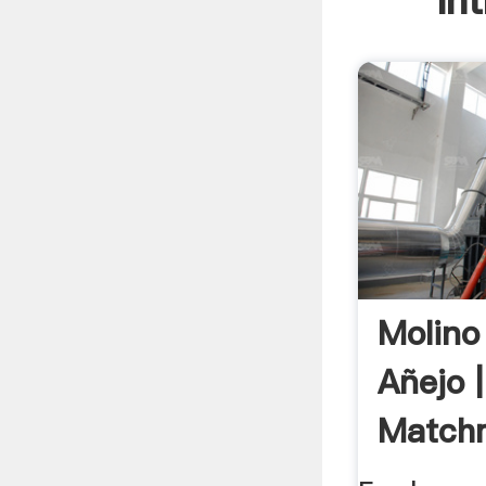
In
Molino
Añejo |
Match