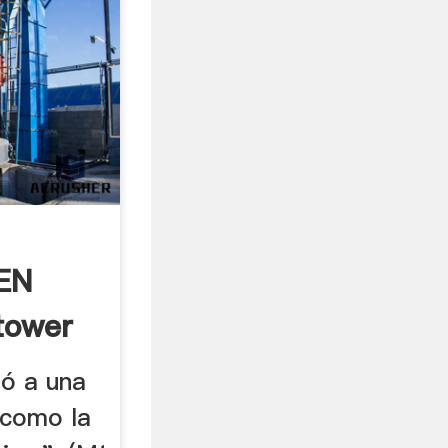
EN
tower
ió a una
 como la