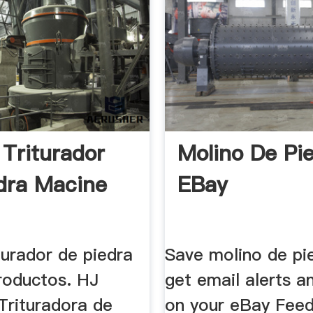
 Triturador
Molino De Pie
dra Macine
EBay
turador de piedra
Save molino de pi
roductos. HJ
get email alerts a
Trituradora de
on your eBay Feed