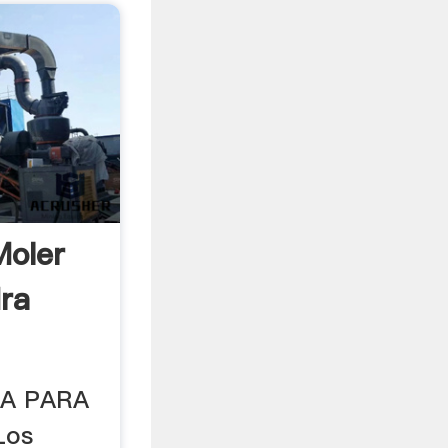
Moler
dra
RA PARA
Los