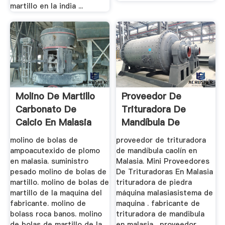
martillo en la india ...
Molino De Martillo
Proveedor De
Carbonato De
Trituradora De
Calcio En Malasia
Mandíbula De
Carbón Pequeño ...
molino de bolas de
proveedor de trituradora
ampoacutexido de plomo
de mandíbula caolín en
en malasia. suministro
Malasia. Mini Proveedores
pesado molino de bolas de
De Trituradoras En Malasia
martillo. molino de bolas de
trituradora de piedra
martillo de la maquina del
máquina malasiasistema de
fabricante. molino de
maquina . fabricante de
bolass roca banos. molino
trituradora de mandibula
de bolas de martillo de la
en malasia . proveedor