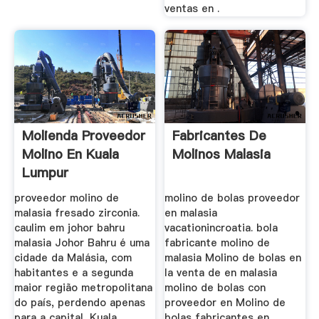
ventas en .
Molienda Proveedor
Fabricantes De
Molino En Kuala
Molinos Malasia
Lumpur
proveedor molino de
molino de bolas proveedor
malasia fresado zirconia.
en malasia
caulim em johor bahru
vacationincroatia. bola
malasia Johor Bahru é uma
fabricante molino de
cidade da Malásia, com
malasia Molino de bolas en
habitantes e a segunda
la venta de en malasia
maior região metropolitana
molino de bolas con
do país, perdendo apenas
proveedor en Molino de
para a capital, Kuala
bolas fabricantes en