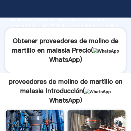
proveedores de molino de martillo en malasia
fabricante Agarrando fuerte capacidad de
producción, fuerza de investigación avanzada y
excelente servicio, Shanghai proveedores de molino
de martillo en malasia proveedor crea el valor y
aporta valores a todos los clientes.
Obtener proveedores de molino de
martillo en malasia Precio(
WhatsApp
)
proveedores de molino de martillo en
malasia Introducción(
WhatsApp
)