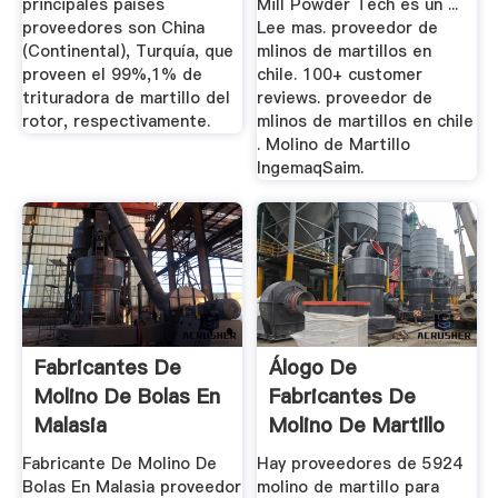
principales países
Mill Powder Tech es un ...
proveedores son China
Lee mas. proveedor de
(Continental), Turquía, que
mlinos de martillos en
proveen el 99%,1% de
chile. 100+ customer
trituradora de martillo del
reviews. proveedor de
rotor, respectivamente.
mlinos de martillos en chile
. Molino de Martillo
IngemaqSaim.
Fabricantes De
Álogo De
Molino De Bolas En
Fabricantes De
Malasia
Molino De Martillo
Para ...
Fabricante De Molino De
Hay proveedores de 5924
Bolas En Malasia proveedor
molino de martillo para