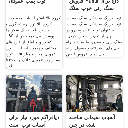
فروش Yuhui داغ برای
توپ پمپ عمودی
سنگ زنی خوب سنگ
معدن
توپ بزرگ به شکل سنگ آسیاب.
کروم بالا آستر آسیاب محصولات.
توپ بزرگ به شکل سنگ آسیاب.
کروم بالا توپ ریخته گری و
به عنوان تولید کننده پیشرو در
ماشین آلات سنگ شکن را
جهان از تجهیزات خرد کردن،
پوشش می دهد بیش از 160
سنگ زنی و معدن، ما به شما راه
کشور و مناطق از قاره های
حل های پیشرفته و معقول ارائه
مختلف و ریموند آسیاب · نورد
می دهیم. فروش آنلاین
توپ · lm عمودی مخرب میلز ·
lum بسیار ریز عمودی غلتک چت
آنلاین
آسیاب سیمانی ساخته
دیافراگم مورد نیاز برای
شده در چین
آسیاب توپ است