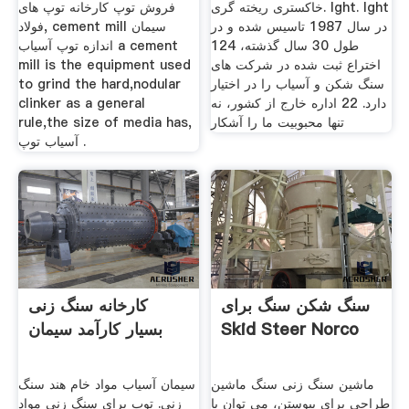
خاکستری ریخته گری. lght. lght
فروش توپ کارخانه توپ های
در سال 1987 تاسیس شده و در
فولاد, cement mill سیمان
طول 30 سال گذشته، 124
اندازه توپ آسیاب a cement
اختراع ثبت شده در شركت های
mill is the equipment used
سنگ شكن و آسیاب را در اختیار
to grind the hard,nodular
دارد. 22 اداره خارج از کشور، نه
clinker as a general
تنها محبوبیت ما را آشکار
rule,the size of media has,
آسیاب توپ .
سنگ شکن سنگ برای
کارخانه سنگ زنی
Skid Steer Norco
بسیار کارآمد سیمان
ماشین سنگ زنی سنگ ماشین
سیمان آسیاب مواد خام هند سنگ
طراحی برای پیوستن، می توان با
زنی. توپ برای سنگ زنی مواد