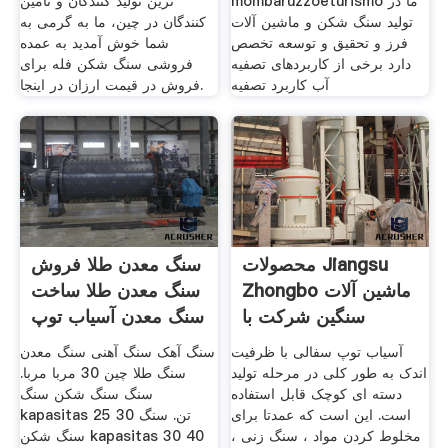
mombaruzzoeturismo ما در
ترین تولید کنندگان و تامین
تولید سنگ شکن و ماشین آلات
کنندگان در چین، ما به گرمی به
فرز و تحقیق و توسعه تخصص
شما خوش آمدید به عمده
دارد برخی از کاربردهای تصفیه
فروشی سنگ شکن فله برای
آب کاربرد تصفیه
فروش در قیمت ارزان در اینجا.
محصولات Jiangsu
سنگ معدن طلا فروش
Zhongbo ماشین آلات
سنگ معدن طلا ساخت
سنگین شرکت با
سنگ معدن آسیاب توپ
مسئولیت
آسیاب توپ سفالی با ظرفیت
سنگ آهک سنگ آهنی سنگ معدن
اندک به طور کلی در مرحله تولید
سنگ طلا چین 30 مربا مربا.
دسته ای کوچک قابل استفاده
سنگ سنگ شکن سنگ
است. این است که عمدتا برای
kapasitas 25 30 تن. سنگ
مخلوط کردن مواد ، سنگ زنی ،
سنگ شکن kapasitas 30 40