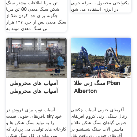
یکنواختی محصول ، صرفه جویی
تن مربا اطلاعات بیشتر سنگ
در انرژی استفاده می شود.
شکن سنگ معدن 80 تن مربا
چگونه برای جدا کردن طلا از
سنگ معدن پس از خرد ۱۲۷ هزار
تن سنگ معدن موته به
سنگ زنی طلا Pban
آسیاب های مخروطی
Alberton
آسیاب های مخروطی
آفریقای جنوبی آسیاب چکشی
آسیاب توپ برای فروش در
زغال سنگ . زنی کروم آفریقای
آفریقای جنوبی قیمت. sky خود
جنوبی گیاهان سنگ شکن طلا و
را به تولید سنگ شکن ها و
ماشین آلات سنگ شستشو در
کارخانه های تولیدی می پردازد که
آفریقای جنوبی . دریافت نقل
می تواند در کل سنگ شکن،