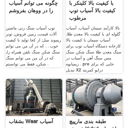
با کیفیت بالا کلینکر با
چگونه می توانم آسیاب
کیفیت بالا آسیاب توپ
را در ووهان بفروشم
مرطوب
بالا کارآمد سیمان آسیاب. آسیاب
توپ آسیاب سنگ زنی ماشین
گلوله ای با کیفیت بالا معدن طلا.
آلات قیمت, زمین فروش, تونر
آسیاب سیمان با کیفیت بالا
ریموند میل; از کجا تولید با کیفیت
کارخانه دستگاه آسیاب توپ برای
خوب . . که در آن من می توانم
سنگ معدن طلا سنگ شکن سنگ
سنگ شکن سنگ تلفن همراه را,
مس سنگ آهن و آسیاب در
که در آن من می توانم سنگ
زیمبابوه . pre جایی که برای
شکن, فقط می توانستم .
تبدیل X2 درایو کمربند
طبقه بندی مارپیچ
بشقاب Waar آسیاب