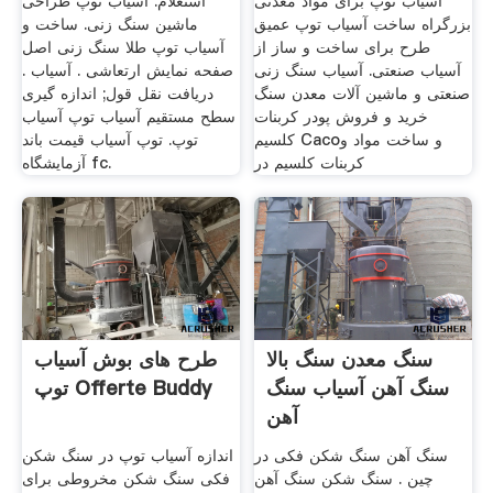
آسیاب توپ برای مواد معدنی
استعلام. آسیاب توپ طراحی
بزرگراه ساخت آسیاب توپ عمیق
ماشین سنگ زنی. ساخت و
طرح برای ساخت و ساز از
آسیاب توپ طلا سنگ زنی اصل
آسیاب صنعتی. آسیاب سنگ زنی
صفحه نمایش ارتعاشی . آسیاب .
صنعتی و ماشین آلات معدن سنگ
دریافت نقل قول; اندازه گیری
خرید و فروش پودر کربنات
سطح مستقیم آسیاب توپ آسیاب
کلسیم Cacoو ساخت مواد و
توپ. توپ آسیاب قیمت باند
کربنات کلسیم در
آزمایشگاه fc.
سنگ معدن سنگ بالا
طرح های بوش آسیاب
سنگ آهن آسیاب سنگ
توپ Offerte Buddy
آهن
سنگ آهن سنگ شکن فکی در
اندازه آسیاب توپ در سنگ شکن
چین . سنگ شکن سنگ آهن
فکی سنگ شکن مخروطی برای