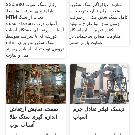
سازنده دیافراگم سنگ شکن :
320،580 زغال سنگ آسیاب
صنعت ایران تجارت توضیحات
پارامترهای سرعت متوسط
کامل سنگ شکن فکی از شرکت
MTM آسیاب از سنگ
آزمون ساز مبنا طراح و تولید
dekerktoren . آسیاب ذرت
کننده تجهیزات آزمایشگاه
آسیاب ذوزنقه ای. دستگاه آسیاب
مقاومت مصالح ساختمانی در
ذوزنقه ای با سرعت متوسط
سایت پارس سنتر.
mtm, سنگ شکن بتن برای
فروش, توپ تخلیه آسیاب, ریموند
میل و تفاوت
دیسک فیلتر تعادل جرم
صفحه نمایش ارتعاش
آسیاب
اندازه گیری سنگ طلا
آسیاب توپ