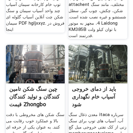
attachent مختلف، مانند سنگ
توپ خام کارخانه سیمان آسیاب
شکن، چکش، چوب گیر، سطل
چند واحد آسیاب سیمان و سنگ
شستشو و غیره نصب شده است.
شکن چت آنلاین آسیاب گلوله ای
4، مجهز به موتور Laidong
سیمان PDF hgljxxyz. فروش در
KM385B با توان کیلو ولت
اینجا
قدرتمند است.
باید از دمای خروجی
چین سنگ شکن تامین
آسیاب خام نگهداری
کنندگان و تولید کنندگان
شود
قیمت Zhongbo
معدن ذغال سنگ itaca سرباره
سنگ شکن های مخروطی با دقت
آب. آسیاب های توپ برای سنگ
بالا و عملکرد خوب رقابت می
زنی از کک نفتی خروجی میل گچ
کنند. به عنوان یکی از حرفه ای