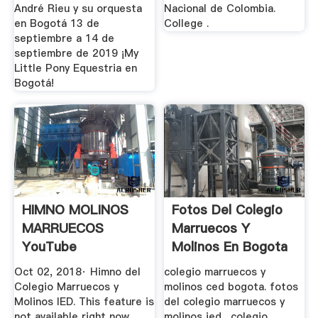
André Rieu y su orquesta
Nacional de Colombia.
en Bogotá 13 de
College .
septiembre a 14 de
septiembre de 2019 ¡My
Little Pony Equestria en
Bogotá!
HIMNO MOLINOS
Fotos Del Colegio
MARRUECOS
Marruecos Y
YouTube
Molinos En Bogota
Oct 02, 2018· Himno del
colegio marruecos y
Colegio Marruecos y
molinos ced bogota. fotos
Molinos IED. This feature is
del colegio marruecos y
not available right now.
molinos ied . colegio