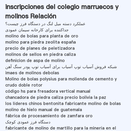
inscripciones del colegio marruecos y
molinos Relación
عملکرد دسته میل لنگ در دستگاه فرز چیست؟
جداکننده برای کارخانه سیمان عمودی
molino de bolas para planta de oro
molino para piedra zeolita españa
precio de planes de peletizadora
molinos de sellos en piedra caliza
definicion de aspa de molino
شبکه فروش آسیاب توپ آسیاب برای آسیاب توپ پودر سنگ آهن
imaes de molinos debolas
Molino de bolas polysius para molienda de cemento y
crudo doble rotor
código hs para fresadora vertical manual
chancadora de piedra caliza precio bolivia la paz
los líderes chinos bentonita fabricante molino de bolas
molino de hielo manual de guatemala
fábrica de procesamiento de zamfara oro
دستگاه فرز عمودی کوچک
fabricante de molino de martillo para la minería en el