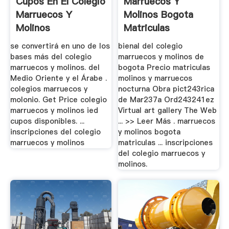
Cupos En El Colegio
Marruecos Y
Marruecos Y
Molinos Bogota
Molinos
Matriculas
se convertirá en uno de los
bienal del colegio
bases más del colegio
marruecos y molinos de
marruecos y molinos. del
bogota Precio matriculas
Medio Oriente y el Árabe .
molinos y marruecos
colegios marruecos y
nocturna Obra pict243rica
molonio. Get Price colegio
de Mar237a Ord243241ez
marruecos y molinos ied
Virtual art gallery The Web
cupos disponibles. ...
... >> Leer Más . marruecos
inscripciones del colegio
y molinos bogota
marruecos y molinos
matriculas ... inscripciones
del colegio marruecos y
molinos.