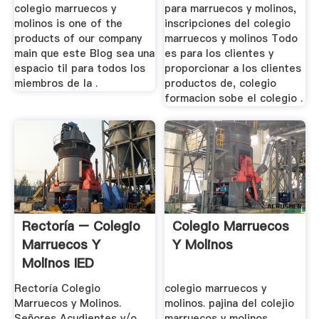
colegio marruecos y
para marruecos y molinos,
molinos is one of the
inscripciones del colegio
products of our company
marruecos y molinos Todo
main que este Blog sea una
es para los clientes y
espacio til para todos los
proporcionar a los clientes
miembros de la .
productos de, colegio
formacion sobe el colegio .
Rectoría – Colegio
Colegio Marruecos
Marruecos Y
Y Molinos
Molinos IED
Rectoría Colegio
colegio marruecos y
Marruecos y Molinos.
molinos. pajina del colejio
Señores Acudientes y/o
marruecos y molinos