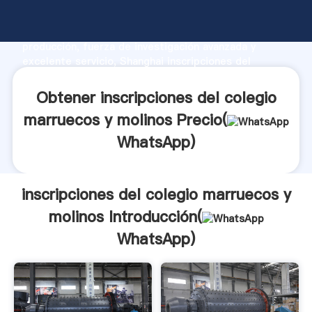
inscripciones del colegio marruecos y molinos
fabricante Agarrando fuerte capacidad de
producción, fuerza de investigación avanzada y
excelente servicio, Shanghai inscripciones del
colegio marruecos y molinos proveedor crea el valor
y aporta valores a todos los clientes.
Obtener inscripciones del colegio
marruecos y molinos Precio(
WhatsApp
)
inscripciones del colegio marruecos y
molinos Introducción(
WhatsApp
)