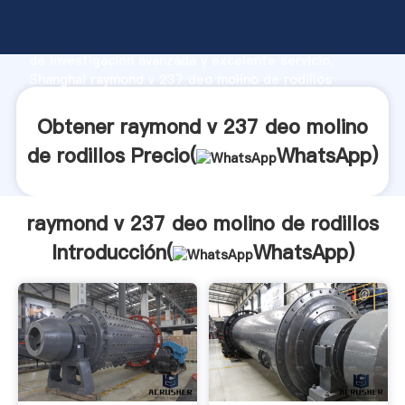
raymond v 237 deo molino de rodillos fabricante
Agarrando fuerte capacidad de producción, fuerza
de investigación avanzada y excelente servicio,
Shanghai raymond v 237 deo molino de rodillos
proveedor crea el valor y aporta valores a todos los
clientes.
Obtener raymond v 237 deo molino
de rodillos Precio(
WhatsApp
)
raymond v 237 deo molino de rodillos
Introducción(
WhatsApp
)