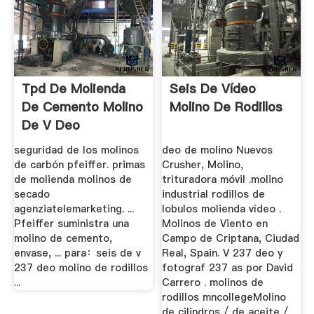
Tpd De Molienda
Seis De Vídeo
De Cemento Molino
Molino De Rodillos
De V Deo
seguridad de los molinos
deo de molino Nuevos
de carbón pfeiffer. primas
Crusher, Molino,
de molienda molinos de
trituradora móvil .molino
secado
industrial rodillos de
agenziatelemarketing. ...
lobulos molienda vídeo .
Pfeiffer suministra una
Molinos de Viento en
molino de cemento,
Campo de Criptana, Ciudad
envase, ... para：seis de v
Real, Spain. V 237 deo y
237 deo molino de rodillos
fotograf 237 as por David
...
Carrero . molinos de
rodillos mncollegeMolino
de cilindros / de aceite /