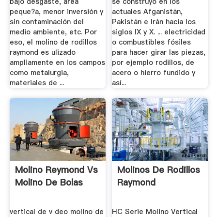
bajo desgaste, área
se construyó en los
peque?a, menor inversión y
actuales Afganistán,
sin contaminación del
Pakistán e Irán hacia los
medio ambiente, etc. Por
siglos IX y X. ... electricidad
eso, el molino de rodillos
o combustibles fósiles
raymond es ulizado
para hacer girar las piezas,
ampliamente en los campos
por ejemplo rodillos, de
como metalurgia,
acero o hierro fundido y
materiales de ...
así...
Molino Reymond Vs
Molinos De Rodillos
Molino De Bolas
Raymond
vertical de v deo molino de
HC Serie Molino Vertical