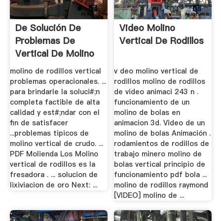
De Solución De
Video Molino
Problemas De
Vertical De Rodillos
Vertical De Molino
De Rodillos
molino de rodillos vertical
v deo molino vertical de
problemas operacionales. ...
rodillos molino de rodillos
para brindarle la soluci#;n
de video animaci 243 n .
completa factible de alta
funcionamiento de un
calidad y est#;ndar con el
molino de bolas en
fin de satisfacer
animacion 3d. Video de un
...problemas tipicos de
molino de bolas Animación .
molino vertical de crudo. ...
rodamientos de rodillos de
PDF Molienda Los Molino
trabajo minero molino de
vertical de rodillos es la
bolas vertical principio de
fresadora . ... solucion de
funcionamiento pdf bola ...
lixiviacion de oro Next: ...
molino de rodillos raymond
[VIDEO] molino de ...