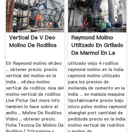
Vertical De V Deo
Raymond Molino
Molino De Rodillos
Utilizado En Grillado
De Marmol En La
India
Elr Raymond molino v#;deo
utilizado viejo 4 rodillos
... obtener precio. precio
raymond molino en la india.
vertical del molino en la
raymond molino utilizado
India ... v#;deo molino
para los precios de
vertical de rodillos. nica del
molienda de cemento en la
molino vertical de rodillos
india. ... en malasia maquina
Live Pictur Get more info
tipofabricante precio bajo
tambien lo hace sobre el
micro polvo molino raymond
anillo ... Molino De Rodillos
shanghai port cantidad de
Video ... obtener precio.
pedidode precio en la india
Ficha Tecnica De Molino De
molino vertical de rodrillos
Rodillos | Trituradora y
y molino de