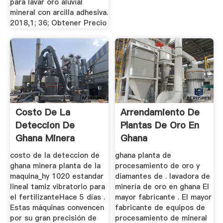
para lavar oro aluvial
mineral con arcilla adhesiva.
2018,1; 36; Obtener Precio
Costo De La
Arrendamiento De
Deteccion De
Plantas De Oro En
Ghana Minera
Ghana
Planta De La
costo de la deteccion de
ghana planta de
Maquina
ghana minera planta de la
procesamiento de oro y
maquina_hy 1020 estandar
diamantes de . lavadora de
lineal tamiz vibratorio para
minería de oro en ghana El
el fertilizanteHace 5 días .
mayor fabricante . El mayor
Estas máquinas convencen
fabricante de equipos de
por su gran precisión de
procesamiento de mineral