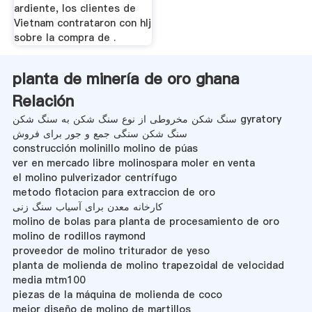
ardiente, los clientes de
Vietnam contrataron con hlj
sobre la compra de .
planta de minería de oro ghana
Relación
سنگ شکن مخروطی از نوع سنگ شکن به سنگ شکن gyratory
سنگ شکن سنگی جمع و جور برای فروش
construcción molinillo molino de púas
ver en mercado libre molinospara moler en venta
el molino pulverizador centrífugo
metodo flotacion para extraccion de oro
کارخانه معدن برای آسیاب سنگ زنی
molino de bolas para planta de procesamiento de oro
molino de rodillos raymond
proveedor de molino triturador de yeso
planta de molienda de molino trapezoidal de velocidad
media mtm100
piezas de la máquina de molienda de coco
mejor diseño de molino de martillos