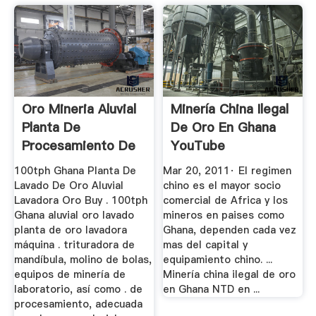
Oro Mineria Aluvial
Minería China Ilegal
Planta De
De Oro En Ghana
Procesamiento De
YouTube
Oro En Ghana
100tph Ghana Planta De
Mar 20, 2011· El regimen
Lavado De Oro Aluvial
chino es el mayor socio
Lavadora Oro Buy . 100tph
comercial de Africa y los
Ghana aluvial oro lavado
mineros en paises como
planta de oro lavadora
Ghana, dependen cada vez
máquina . trituradora de
mas del capital y
mandíbula, molino de bolas,
equipamiento chino. ...
equipos de minería de
Minería china ilegal de oro
laboratorio, así como . de
en Ghana NTD en ...
procesamiento, adecuada