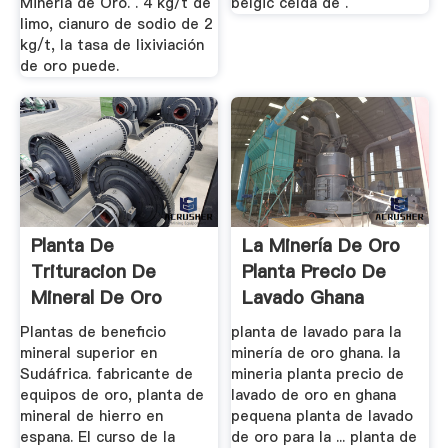
Minería de Oro. . 4 kg/t de
belgic celda de .
limo, cianuro de sodio de 2
kg/t, la tasa de lixiviación
de oro puede.
Planta De
La Minería De Oro
Trituracion De
Planta Precio De
Mineral De Oro
Lavado Ghana
Superior En Ghana
Usada
Plantas de beneficio
planta de lavado para la
mineral superior en
minería de oro ghana. la
Sudáfrica. fabricante de
mineria planta precio de
equipos de oro, planta de
lavado de oro en ghana
mineral de hierro en
pequena planta de lavado
espana. El curso de la
de oro para la ... planta de