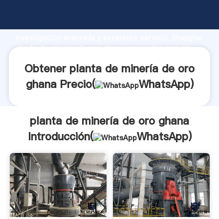
planta de minería de oro ghana fabricante Agarrando
fuerte capacidad de producción, fuerza de
investigación avanzada y excelente servicio, Shanghai
planta de minería de oro ghana proveedor crea el
valor y aporta valores a todos los clientes.
Obtener planta de minería de oro
ghana Precio(
WhatsApp
)
planta de minería de oro ghana
Introducción(
WhatsApp
)