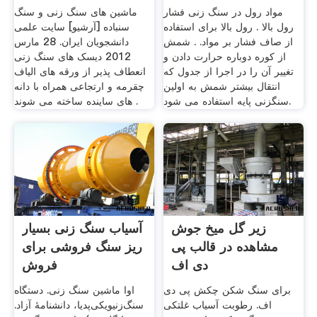
مواد رول در سنگ زنی فشار
ماشین های سنگ زنی و سنگ
رول بالا . رول بالا برای استفاده
سنباده [آرشیو] سایت علمی
از صاف فشار بر مواد. . شمش
دانشجویان ایران. 28 مارس
از کوره دوباره حرارت دادن و
2012 دیسک های سنگ زنی
تغییر آن را در اجرا از جدول که
انعطاف پذیر از ورقه های الیاف
انتقال بیشتر شمش به اولین
چقرمه و ارتجاعی همراه با دانه
سنگزنی پایه استفاده می شود.
های ساینده ساخته می شوند .
زیر گل میخ جوش
آسیاب سنگ زنی بسیار
مشاهده در قالب پی
ریز سنگ فروشی برای
دی اف
فروش
برای سنگ شکن چکش پی دی
اوا ماشین سنگ زنی. دستگاه
اف. رطوبت آسیاب غلتکی
سنگ‌زنیویکی‌پدیا، دانشنامهٔ آزاد.