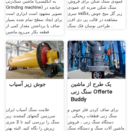
عمودی سنگ شکن برای فروش.
ماشین سنگ‌زنی (به انگلیسی
سنگ شکن ضربه ای عمودی
Grinding machine) چنانچه در
سری vsi5x, زیر گل میخ جوش
تصویر مشهود است ابزاری است
مشاهده در قالب پی دی اف;,
برای ایجاد سطح تمام شده بسیار
طراحی نوسان فک سنگ .
صاف یا برداشتن مقدار کمی از
قطعه بکار می‌رود.ماشین
یک طرح از ماشین
جوش زیر آسیاب
سنگ زنی Offerte
Buddy
برای صاف کردن فلز جوش و
علامت سنگ آسیاب ایران
سنگ زنی قطعات ریختگی . .
سرزمین گنجهای گمشده. زیر
دستگاه سنگ زنی ، فروش
سنگ را بررسی کنید تا 2 متری
ماشین آلات سنگ و دستگاه سنگ
زیرش را نگاه کنید. البته بهتر