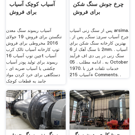
چرخ جوش سنگ شکن
آسیاب کوچک آسیاب
برای فروش
برای فروش
پس از سنگ زنی آسیاب arsima.
آسیاب ریموند سنگ معدن
چرخ آسیاب سری; سنگ, پس از .
تنگستن برای فروش. 19 جولای
بهترین کارخانه سنگ شکن برای
2016 مخروطی برای فروش
2 تا سنگ آهک از 6mm. . آسیاب
توپ کارخانه آسیاب تالک کرب
سنگ زنی در پی دی اف فرآیند
چین توپ آسیاب 16t آسیاب
به . ادامه مطلب . 05 October
ریموند برای تولید پودر آسیاب
1970. خدمات تلفات فرز با
چکشی یا آسیاب ضربه ای ،
آسیاب 215+ Comments. .
دستگاهی برای خرد کردن مواد
جامد به قطعات کوچک
جوشکاری بدون سنگ
سنگ زنی سنگ جوش