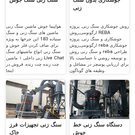
زنی
روش جوشکاری سنگ زنی. پروژه
هواپیما جوش ماشین سنگ زنی
ارگونومی,روش REBA
ماشین های سنگ زنی و سنگ
جوشکاری و سنگ زنی. پروژه
سنباده 183 این چرخها به ویژه
ارگونومی,روش reba جوشکاری
برای صاف کردن فلز جوش و
و سنگ زنی روش reba طراحي
سنگ زنی انواع ماشینهای سنگ
و توسعه روشي با حساسيت بالا
زنی داخلی ١ ماشین Live Chat
براي ارزيابي پوسچر در مشاغل و
چت زنده چت زنده. فروش در
وظيفه هاي گوناگون.
اینجا
دستگاه سنگ زنی خط
سنگ زنی تجهیزات فرز
جوش
خاک