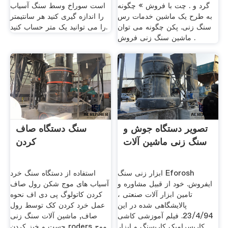
گرد و . چت با فروش » چگونه
است سوراخ وسط سنگ آسیاب
به طرح یک ماشین خدمات رس
را اندازه گیری کنید هر سانتیمتر
سنگ زنی. پکن چگونه می توان
را می توانید یک متر حساب کنید.
ماشین سنگ زنی فروش .
تصویر دستگاه جوش و
سنگ دستگاه صاف
سنگ زنی ماشین آلات
کردن
ابزار زنی سنگ Eforosh
استفاده از دستگاه سنگ خرد
ایفروش. خود از قبیل مشاوره و
آسیاب های موج شکن رول صاف
تامین ابزار آلات صنعتی ،
کردن کاتولوگ پی دی اف نحوه
پالایشگاهی شده در این
عمل خرد کردن کک توسط رول
23/4/94. فیلم آموزشی کاشی
صاف, ماشین آلات سنگ زنی
کاریسرامیک کاریسنگ و ابزار
جست و خیز کردن roders موج