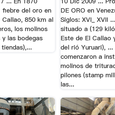
7 ... En 1870
10 Dic 2009 ... Pr
 fiebre del oro en
DE ORO en Venez
l Callao, 850 km al
Siglos: XVI_ XVII ..
neros, los molinos
situado a (129 kil
s y las bodegas
Este de El Callao 
tiendas),...
del rió Yuruari), ...
comenzaron a inst
molinos de tritura
pilones (stamp mill
las...