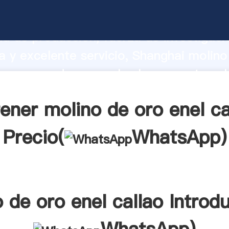
e oro enel callao fabricante Agarrando
d de producción, fuerza de investigaci
 y excelente servicio, Shanghai molino
lao proveedor crea el valor y aporta val
s clientes.
ener molino de oro enel ca
Precio(
WhatsApp
)
 de oro enel callao Introd