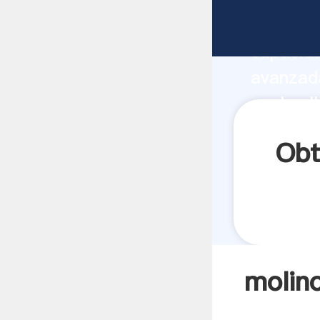
molino d
capacida
avanzada
enel cal
todos lo
Obt
molino