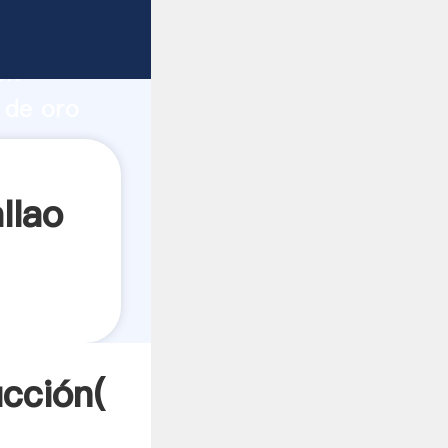
 fuerte
ón
 de oro
ores a
llao
ucción(