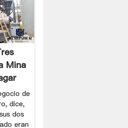
res
a Mina
agar
negocio de
o, dice,
 sus dos
ñado eran