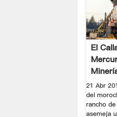
El Cal
Mercur
Minerí
Estrag
21 Abr 201
del moroc
rancho de
asemeja un