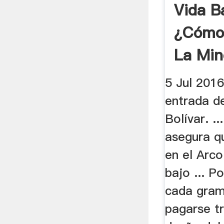
Vida Ba
¿Cómo
La Mine
Sur De 
5 Jul 2016
entrada de
Bolívar. ..
asegura qu
en el Arc
bajo ... P
cada gram
pagarse tr