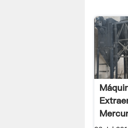
Máquin
Extrae
Mercur