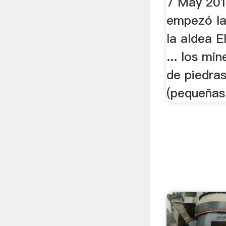
7 May 201
empezó la
la aldea E
... los mi
de piedra
(pequeñas 