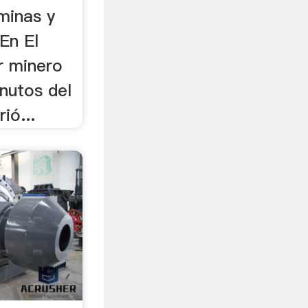
minas y
 En El
r minero
nutos del
ió...