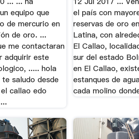
 ... ... ha
12 Jul 2017 ... Ve
 un equipo que
el país con mayor
so de mercurio en
reservas de oro e
ón de oro. ...
Latina, con alreded
que me contactaran
El Callao, localida
 adquirir este
sur del estado Bolí
logico, ..... hola
en El Callao, exist
s te saludo desde
estanques de agua
el callao edo
cada molino donde
...