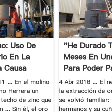
lao: Uso De
"He Durado T
io En La
Meses En Un
a Causa
Para Poder P
os.
Mis Cuentas.
1 ... En el molino
4 Abr 2016 ... El 
ho Herrera un
la extracción de or
 techo de zinc que
se volvió familiar:
 ... Sin él, el oro
hermanos y su cu