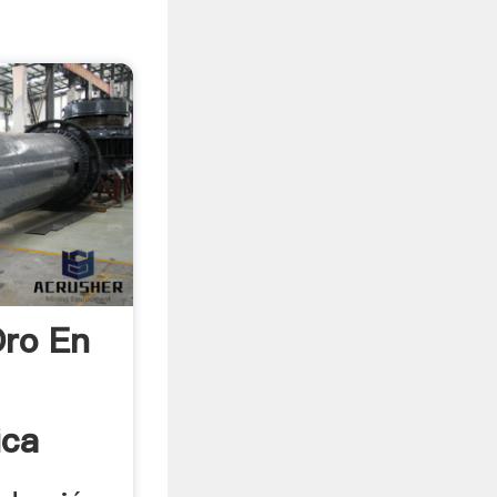
Oro En
ica