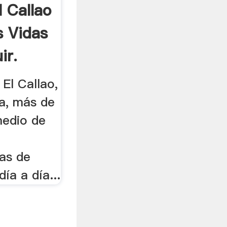
 Callao
s Vidas
ir.
 El Callao,
la, más de
medio de
as de
día a día...