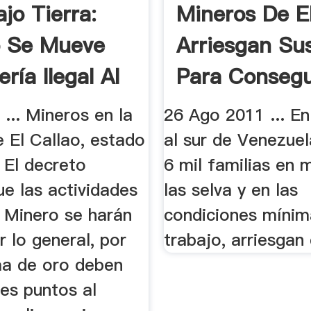
jo Tierra:
Mineros De El
 Se Mueve
Arriesgan Su
ría Ilegal Al
Para Consegu
... .
 ... Mineros en la
26 Ago 2011 ... En
 El Callao, estado
al sur de Venezue
. El decreto
6 mil familias en 
e las actividades
las selva y en las
o Minero se harán
condiciones mínim
or lo general, por
trabajo, arriesgan 
a de oro deben
es puntos al