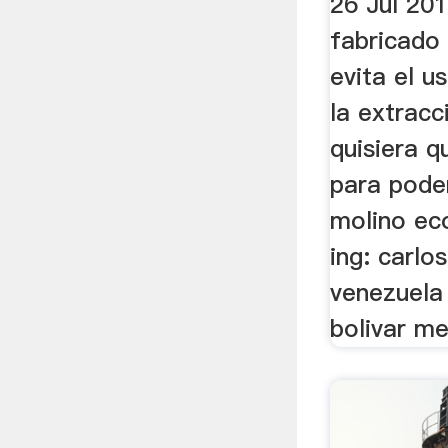
26 Jul 2010
fabricado
evita el u
la extracci
quisiera 
para poder
molino eco
ing: carlo
venezuela 
bolivar me