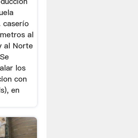
oducción
uela
. caserío
ómetros al
y al Norte
 Se
alar los
cion con
s), en