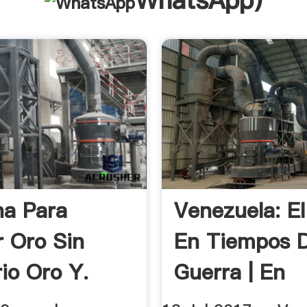
WhatsApp
)
a Para
Venezuela: El
r Oro Sin
En Tiempos 
io Oro Y.
Guerra | En
Profundidad |