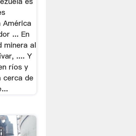
nezuela es
es
n América
or ... En
d minera al
var, .... Y
en ríos y
 cerca de
...