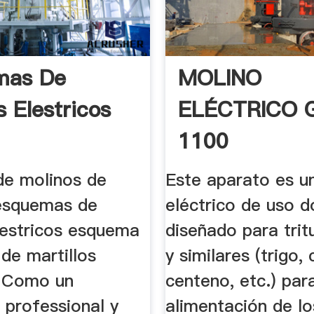
mas De
MOLINO
s Elestricos
ELÉCTRICO 
1100
e molinos de
Este aparato es u
 esquemas de
eléctrico de uso 
lestricos esquema
diseñado para trit
de martillos
y similares (trigo,
s Como un
centeno, etc.) para
 professional y
alimentación de l