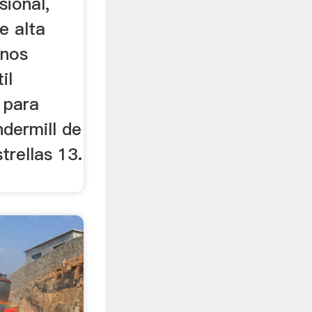
sional,
e alta
anos
il
 para
dermill de
trellas 13.