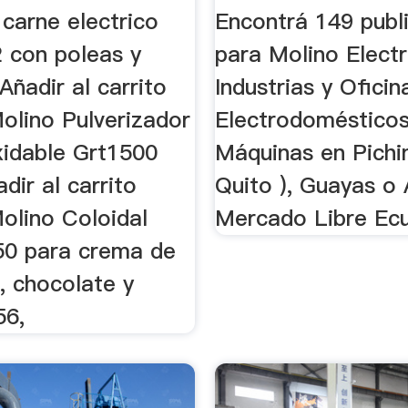
carne electrico
Encontrá 149 publ
 con poleas y
para Molino Electr
Añadir al carrito
Industrias y Oficin
olino Pulverizador
Electrodoméstico
xidable Grt1500
Máquinas en Pichi
adir al carrito
Quito ), Guayas o
olino Coloidal
Mercado Libre Ec
0 para crema de
, chocolate y
56,