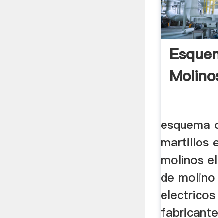
Esque
Molino
esquema d
martillos
molinos e
de molino 
electrico
fabricante