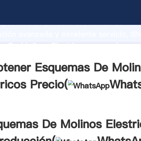
s De Molinos Elestricos fabricante Ag
apacidad de producción, fuerza de
ación avanzada y excelente servicio, Sh
 De Molinos Elestricos proveedor cre
aporta valores a todos los clientes.
btener Esquemas De Molin
ricos Precio(
What
quemas De Molinos Elestri