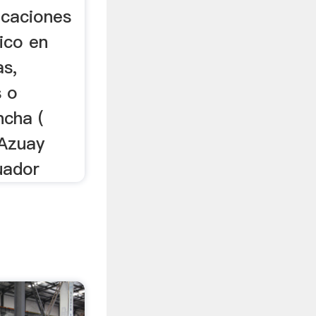
icaciones
ico en
as,
s o
ncha (
 Azuay
uador