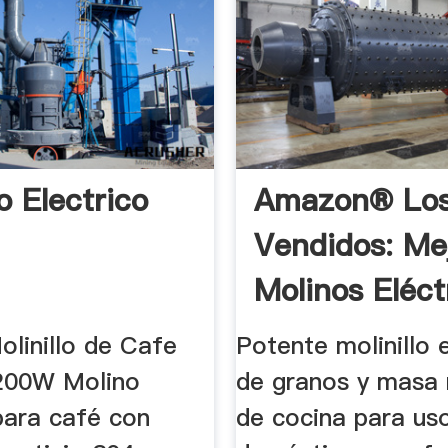
o Electrico
Amazon® Lo
Vendidos: Me
Molinos Eléct
De Grano
olinillo de Cafe
Potente molinillo 
 200W Molino
de granos y masa
para café con
de cocina para us