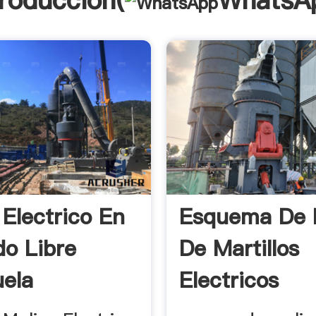
troducción(
WhatsA
 Electrico En
Esquema De 
o Libre
De Martillos
ela
Electricos