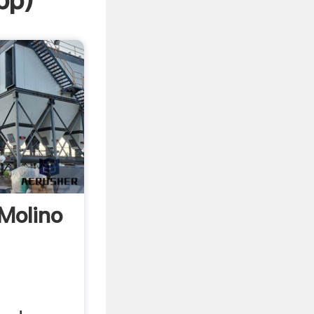
pp
)
Molino