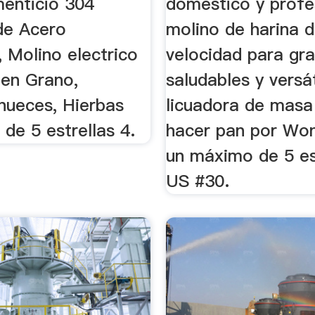
menticio 304
doméstico y profe
 de Acero
molino de harina d
, Molino electrico
velocidad para gr
 en Grano,
saludables y versát
 nueces, Hierbas
licuadora de masa
7 de 5 estrellas 4.
hacer pan por Won
un máximo de 5 es
US #30.