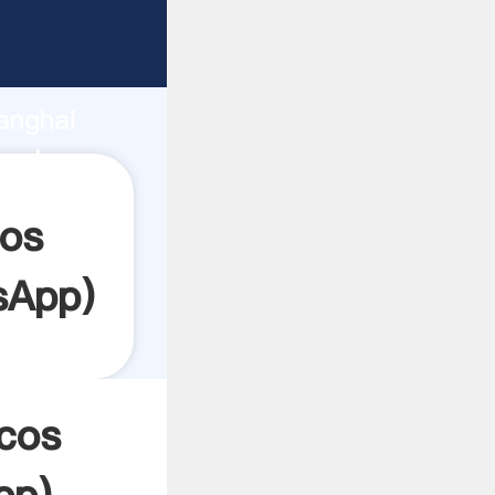
arrando
anghai
a el
os
sApp
)
cos