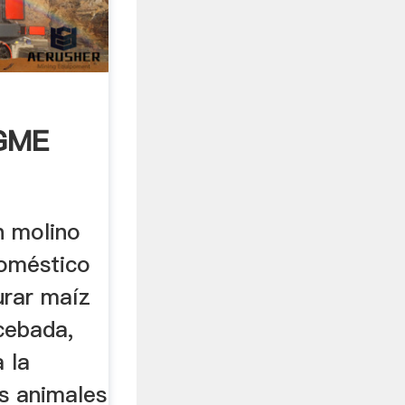
GME
n molino
doméstico
urar maíz
 cebada,
 la
os animales