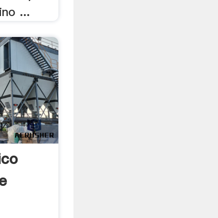
no ...
ico
e