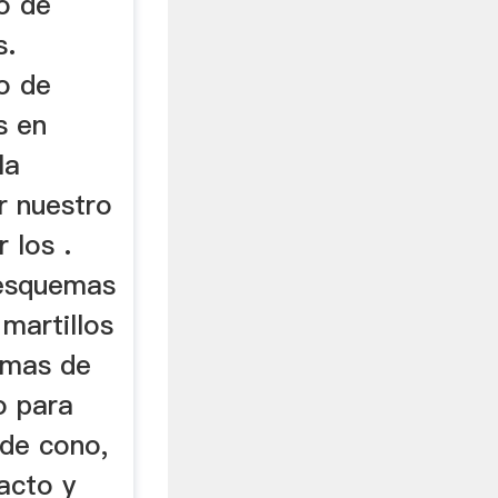
o de
s.
o de
s en
la
ar nuestro
 los .
 esquemas
 martillos
emas de
o para
 de cono,
acto y