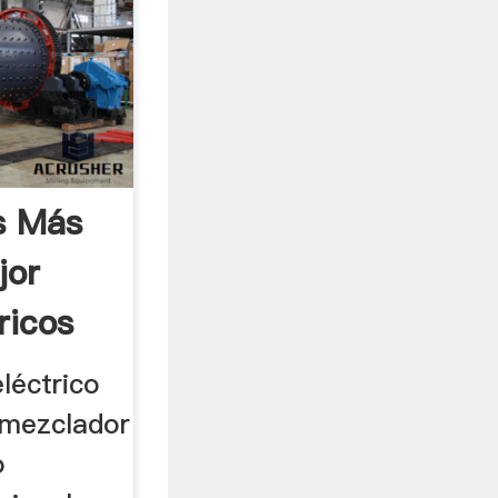
s Más
jor
ricos
eléctrico
 mezclador
o