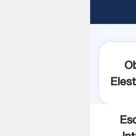
Esquema
fuerte c
investig
Esquemas
valor y 
O
Elest
Es