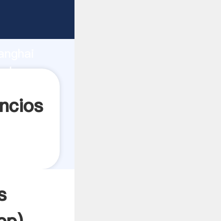
ndo
anghai
alor y
ncios
s