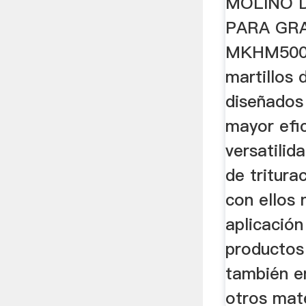
MOLINO 
PARA GR
MKHM500A
martillos
diseñados 
mayor efic
versatilid
de tritura
con ellos 
aplicación
productos
también en
otros mate