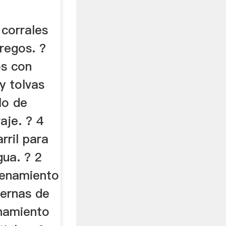
Gratis
 corrales
regos. ?
os con
y tolvas
lo de
aje. ? 4
rril para
gua. ? 2
enamiento
ternas de
namiento