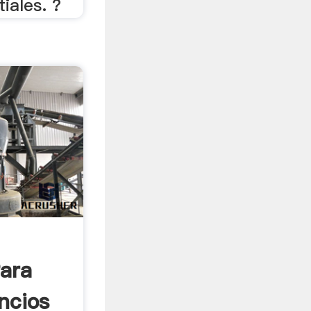
iales. ?
ara
ncios