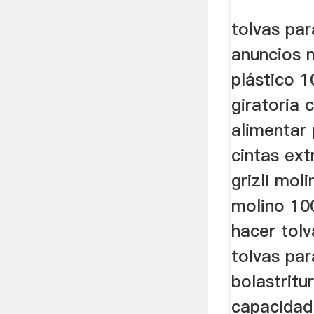
tolvas pa
anuncios 
plástico 1
giratoria 
alimentar
cintas ext
grizli mol
molino 10
hacer tolv
tolvas pa
bolastritu
capacidad