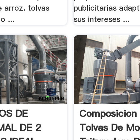
 arroz. tolvas
publicitarias adap
o ...
sus intereses ...
OS DE
Composicion
MAL DE 2
Tolvas De Mo