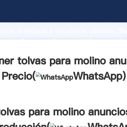
ara molino anuncios fabricante Agarra
apacidad de producción, fuerza de
ación avanzada y excelente servicio, Sh
ara molino anuncios proveedor crea el v
alores a todos los clientes.
ner tolvas para molino anu
Precio(
WhatsApp
)
tolvas para molino anuncio