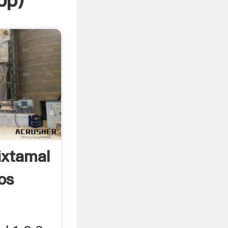
pp
)
ixtamal
os