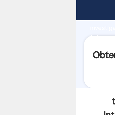
tolvas p
fuerte c
investig
tolvas p
aporta v
Obte