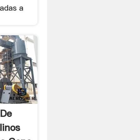
tadas a
 De
linos