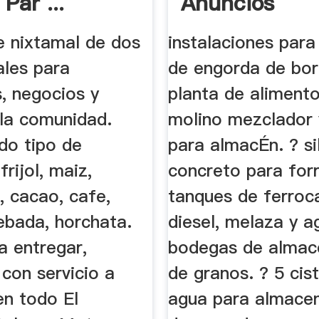
 Par ...
Anuncios
Clasificados 
e nixtamal de dos
instalaciones para
ales para
de engorda de bor
, negocios y
planta de aliment
 la comunidad.
molino mezclador 
do tipo de
para almacÉn. ? si
frijol, maiz,
concreto para forr
, cacao, cafe,
tanques de ferroca
ebada, horchata.
diesel, melaza y a
a entregar,
bodegas de almac
con servicio a
de granos. ? 5 cis
en todo El
agua para almace