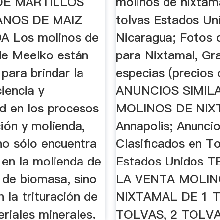
DE MARTILLOS
molinos de nixtam
ANOS DE MAIZ
tolvas Estados Uni
 Los molinos de
Nicaragua; Fotos 
 de Meelko están
para Nixtamal, Gr
para brindar la
especias (precios 
iencia y
ANUNCIOS SIMIL
ad en los procesos
MOLINOS DE NIX
ción y molienda,
Annapolis; Anunci
no sólo encuentra
Clasificados en T
 en la molienda de
Estados Unidos 
 de biomasa, sino
LA VENTA MOLIN
 la trituración de
NIXTAMAL DE 1 T
riales minerales.
TOLVAS, 2 TOLV