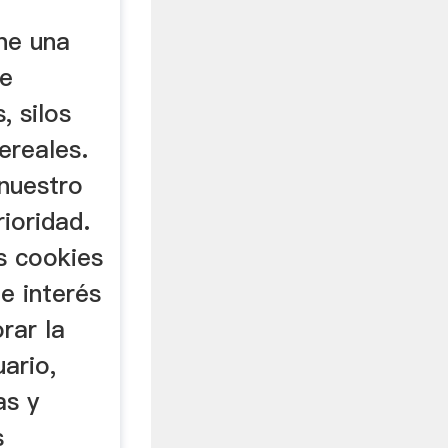
ne una
de
, silos
ereales.
 nuestro
rioridad.
os cookies
e interés
rar la
uario,
as y
s