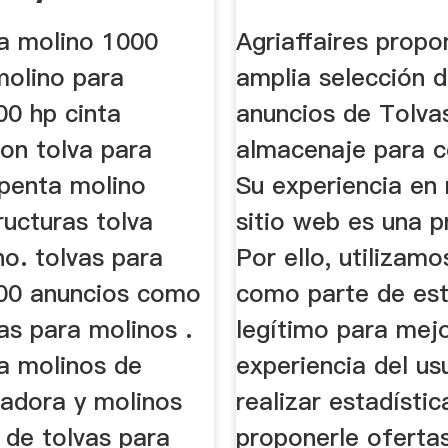
...
ra molino 1000
Agriaffaires propo
molino para
amplia selección 
00 hp cinta
anuncios de Tolvas
con tolva para
almacenaje para c
 penta molino
Su experiencia en
ructuras tolva
sitio web es una p
ino. tolvas para
Por ello, utilizam
00 anuncios como
como parte de est
as para molinos .
legítimo para mejo
ra molinos de
experiencia del us
radora y molinos
realizar estadístic
 de tolvas para
proponerle oferta