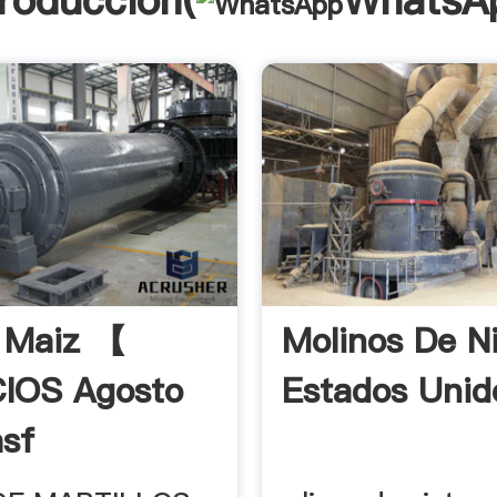
troducción(
WhatsA
 Maiz 【
Molinos De N
IOS Agosto
Estados Unid
asf