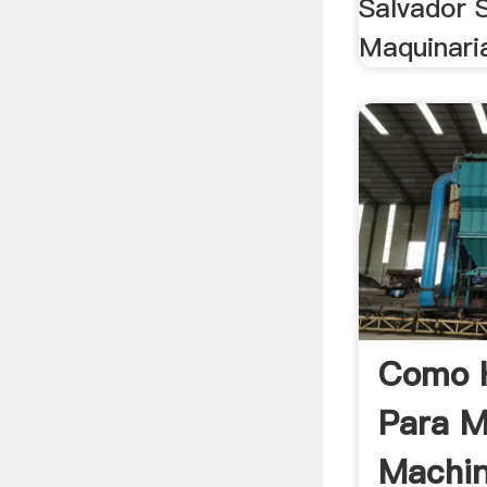
Salvador 
Maquinari
Como H
Para M
Machin