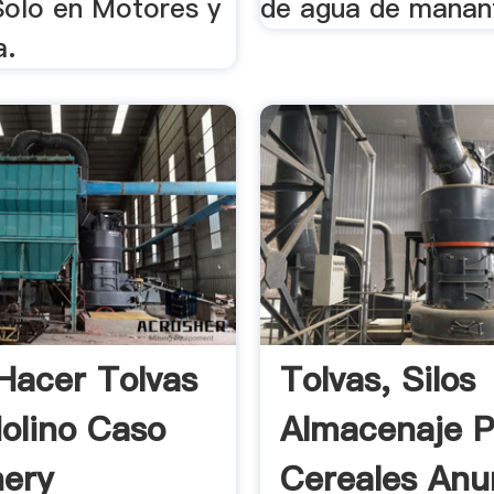
Solo en Motores y
de agua de manant
a.
acer Tolvas
Tolvas, Silos
olino Caso
Almacenaje P
ery
Cereales Anu