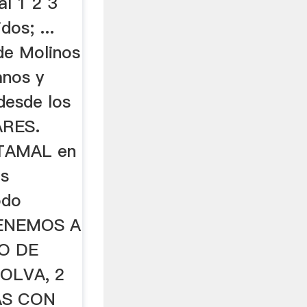
al 1 2 3
dos; ...
de Molinos
anos y
desde los
ARES.
TAMAL en
os
odo
TENEMOS A
O DE
OLVA, 2
AS CON