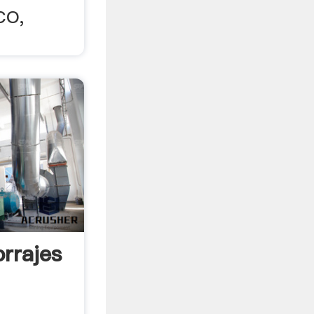
CO,
rrajes