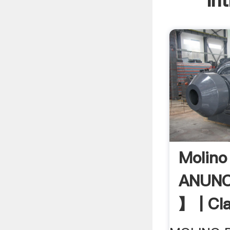
In
Molino
ANUNC
】 | Cl