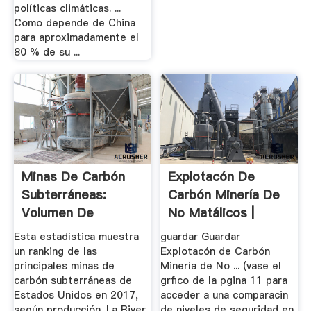
políticas climáticas. ...
Como depende de China
para aproximadamente el
80 % de su ...
Minas De Carbón
Explotacón De
Subterráneas:
Carbón Minería De
Volumen De
No Matálicos |
Producción 2017 ...
Minería ...
Esta estadística muestra
guardar Guardar
un ranking de las
Explotacón de Carbón
principales minas de
Minería de No ... (vase el
carbón subterráneas de
grfico de la pgina 11 para
Estados Unidos en 2017,
acceder a una comparacin
según producción. La River
de niveles de seguridad en