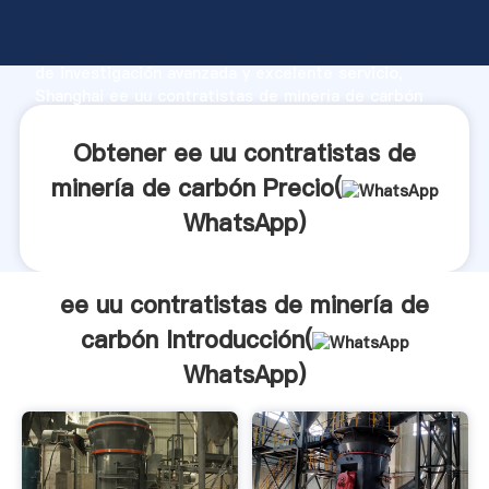
ee uu contratistas de minería de carbón fabricante
Agarrando fuerte capacidad de producción, fuerza
de investigación avanzada y excelente servicio,
Shanghai ee uu contratistas de minería de carbón
proveedor crea el valor y aporta valores a todos los
clientes.
Obtener ee uu contratistas de
minería de carbón Precio(
WhatsApp
)
ee uu contratistas de minería de
carbón Introducción(
WhatsApp
)