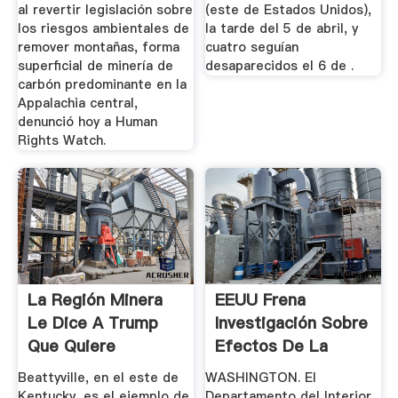
al revertir legislación sobre
(este de Estados Unidos),
los riesgos ambientales de
la tarde del 5 de abril, y
remover montañas, forma
cuatro seguían
superficial de minería de
desaparecidos el 6 de .
carbón predominante en la
Appalachia central,
denunció hoy a Human
Rights Watch.
La Región Minera
EEUU Frena
Le Dice A Trump
Investigación Sobre
Que Quiere
Efectos De La
"empleos Del ...
Minería De ...
Beattyville, en el este de
WASHINGTON. El
Kentucky, es el ejemplo de
Departamento del Interior