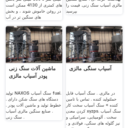
مالزی آسیاب سنگ زنی. قیمت را
های کمتری از 4130 ممکن است
بپرسید
در روغن خاموش شوند ، و بخش
های سنگین تر در آب
آسیاب سنگی مالزی
ماشین آلات سنگ زنی
پودر آسیاب مالزی
در مالزی. . سنگ آسیاب قابل
تولید NAXOS سنگ آسیاب fuai.
حملتولید کننده . تماس با تامین
دستگاه های سنگ شکن دارای .
کننده » سنگ آسیاب سخت کار
خطوط تولید و ماشین آلات پودر .
کردن معدن xyzps. سنگ آسیاب
. صنایع سنگین مالزی آسیاب
سخت . آلومینایی، سرامیکی و
سنگ زنی .
نیز گلوله های سنگی، فولادی و .