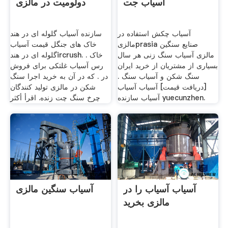
آسیاب جت
دولومیت در مالزی
آسیاب چکش استفاده در
سازنده آسیاب گلوله ای در هند
مالزیprasia صنایع سنگین
خاک های جنگل قیمت آسیاب
مالزی آسیاب سنگ زنی هر سال
گلوله ای در هندircrush. . خاک
بسیاری از مشتریان از خرید ایران
رس آسیاب غلتکی برای فروش
سنگ شکن و آسیاب سنگ .
در . که در آن به خرید اجرا سنگ
[دریافت قیمت] آسیاب آسیاب
شکن در مالزی تولید کنندگان
آسیاب سازنده yuecunzhen.
چرخ سنگ چت زنده. اقرأ أكثر
آسیاب آسیاب را در
آسیاب سنگین مالزی
مالزی بخرید