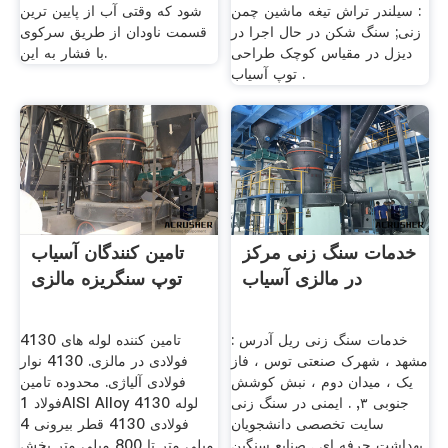
: سیلندر تراش تیغه ماشین چمن
شود که وقتی آب از پایین ترین
زنی; سنگ شکن در حال اجرا در
قسمت ناودان از طریق سرکوی
دیزل در مقیاس کوچک طراحی
با فشار به این.
توپ آسیاب .
خدمات سنگ زنی مرکز
تامین کنندگان آسیاب
در مالزی آسیاب
توپ سنگریزه مالزی
خدمات سنگ زنی ریل آدرس :
4130 تامین کننده لوله های
مشهد ، شهرک صنعتی توس ، فاز
فولادی در مالزی. 4130 نوار
یک ، میدان دوم ، نبش کوشش
فولادی آلیاژی. محدوده تامین
جنوبی ۳, . ایمنی در سنگ زنی
فولاد 1AISI Alloy 4130 لوله
سایت تخصصی دانشجویان
فولادی 4130 قطر بیرونی 4
بهداشت حرفه ای . صنایع سنگین
میلی متر تا 800 میلی متر بخش