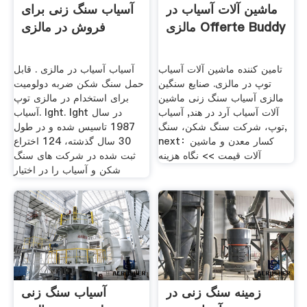
ماشین آلات آسیاب در
آسیاب سنگ زنی برای
مالزی Offerte Buddy
فروش در مالزی
تامین کننده ماشین آلات آسیاب
آسیاب آسیاب در مالزی . قابل
توپ در مالزی. صنایع سنگین
حمل سنگ شکن ضربه دولومیت
مالزی آسیاب سنگ زنی ماشین
برای استخدام در مالزی توپ
آلات آسیاب آرد در هند, آسیاب
آسیاب. lght. lght در سال
توپ، شرکت سنگ شکن، سنگ,
1987 تاسیس شده و در طول
next：کسار معدن و ماشین
30 سال گذشته، 124 اختراع
آلات قیمت >> نگاه هزینه
ثبت شده در شركت های سنگ
شكن و آسیاب را در اختیار
زمینه سنگ زنی در
آسیاب سنگ زنی