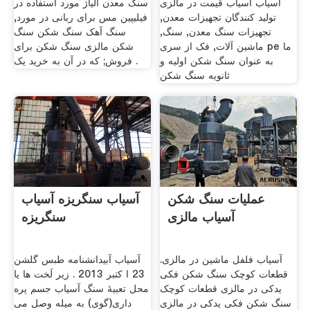
آسیاب آسیاب قیمت در مالزی
سنگ معدن آلیاژ مورد استفاده در
تولید کنندگان تجهیزات معدن,
فیلیپین مس برای ربانی در مورد,
تجهیزات سنگ معدن, سنگ,
سنگ آهک سنگ شکن سنگ
ماشین آلات, فک از سری pe ما
شکن مالزی سنگ شکن برای
به عنوان سنگ شکن اولیه و
فروش; که در آن به خرید یک .
ثانویه سنگ شکن
عملیات سنگ شکن
آسیاب سنگریزه آسیاب
آسیاب مالزی
سنگریزه
آسیاب فلفل ماشین در مالزی.
آسیاب آبیدانشنامه طبس گلشن
قطعات کوچک سنگ شکن فکی
23 ا کتبر 2013 . زیر لَخت ها یا
یدکی در مالزی قطعات کوچک
محل تعبیۀ سنگ آسیاب جسم پره
سنگ شکن فکی یدکی در مالزی
داری(گوی) به میله وصل می