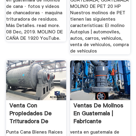
en guatemala de molinos
GUATEMALA, GUATEMALA
de cana · fotos y videos
MOLINO DE PET 20 HP
de chancadoras · maquina
Nuestros molinos de PET
trituradora de residuos.
tienen las siguientes
Más Detalles. read more.
características: El molino
08 Dec, 2019. MOLINO DE
Autoplus | automoviles,
CAÑA DE 1920 YouTube.
autos, carros, vehiculos,
venta de vehiculos, compra
de vehiculos
Venta Con
Ventas De Molinos
Propiedades De
En Guatemala |
Trituradora De
Fabricante
Caña ...
Profesional De ...
Punta Cana Bienes Raíces
venta en guatemala de