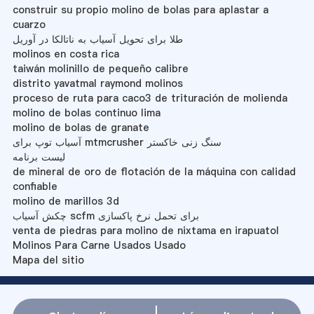
construir su propio molino de bolas para aplastar a
cuarzo
طلا برای تحویل آسیاب به ناتالكا در آوریل
molinos en costa rica
taiwán molinillo de pequeño calibre
distrito yavatmal raymond molinos
proceso de ruta para caco3 de trituración de molienda
molino de bolas continuo lima
molino de bolas de granate
آسیاب توپ برای mtmcrusher سنگ زنی خاکستر
لیست برنامه
de mineral de oro de flotación de la máquina con calidad
confiable
molino de marillos 3d
چکش آسیاب scfm برای تحمل نرخ پاکسازی
venta de piedras para molino de nixtama en irapuatol
Molinos Para Carne Usados Usado
Mapa del sitio