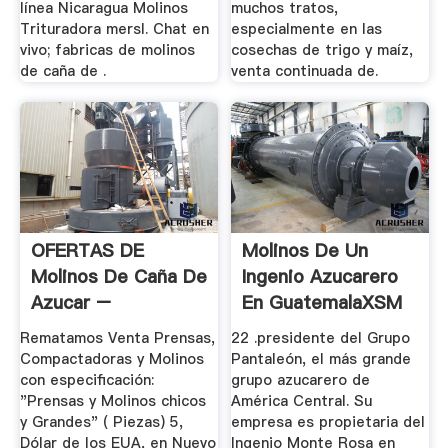
línea Nicaragua Molinos
muchos tratos,
Trituradora mersl. Chat en
especialmente en las
vivo; fabricas de molinos
cosechas de trigo y maíz,
de caña de .
venta continuada de.
OFERTAS DE
Molinos De Un
Molinos De Caña De
Ingenio Azucarero
Azucar –
En GuatemalaXSM
ANUNCIOS DE
...
Rematamos Venta Prensas,
22 .presidente del Grupo
VENTA ...
Compactadoras y Molinos
Pantaleón, el más grande
con especificación:
grupo azucarero de
"Prensas y Molinos chicos
América Central. Su
y Grandes" ( Piezas) 5,
empresa es propietaria del
Dólar de los EUA, en Nuevo
Ingenio Monte Rosa en