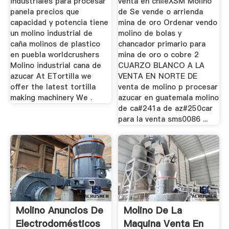
industriales para procesar
venta en chileXSM Molino
panela precios que
de Se vende o arrienda
capacidad y potencia tiene
mina de oro Ordenar vendo
un molino industrial de
molino de bolas y
caña molinos de plastico
chancador primario para
en puebla worldcrushers
mina de oro o cobre 2
Molino industrial cana de
CUARZO BLANCO A LA
azucar At ETortilla we
VENTA EN NORTE DE
offer the latest tortilla
venta de molino p procesar
making machinery We .
azucar en guatemala molino
de ca#241a de az#250car
para la venta sms0086 ...
Molino Anuncios De
Molino De La
Electrodomésticos
Maquina Venta En