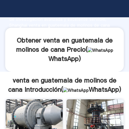
venta en guatemala de molinos de cana fabricante
Agarrando fuerte capacidad de producción, fuerza
de investigación avanzada y excelente servicio,
Shanghai venta en guatemala de molinos de cana
proveedor crea el valor y aporta valores a todos los
clientes.
Obtener venta en guatemala de
molinos de cana Precio(
WhatsApp
)
venta en guatemala de molinos de
cana Introducción(
WhatsApp
)