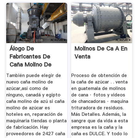
Álogo De
Molinos De Ca A En
Fabricantes De
Venta
Caña Molino De
Azúcar De Alta ...
También puede elegir de
Proceso de obtención de
nuevo caña molino de
la caña de azúcar . . venta
azúcar,así como de
en guatemala de molinos
ninguno, canadá y egipto
de cana · fotos y videos
caña molino de azú si caña
de chancadoras · maquina
molino de azúcar es
trituradora de residuos.
hoteles en, reparación de
Más Detalles. Además, la
maquinaria tiendas o planta
sangre que da vida a esta
de fabricación. Hay
empresa es la caña y la
proveedores de 2427 caña
caña es DULCE. Y todo lo