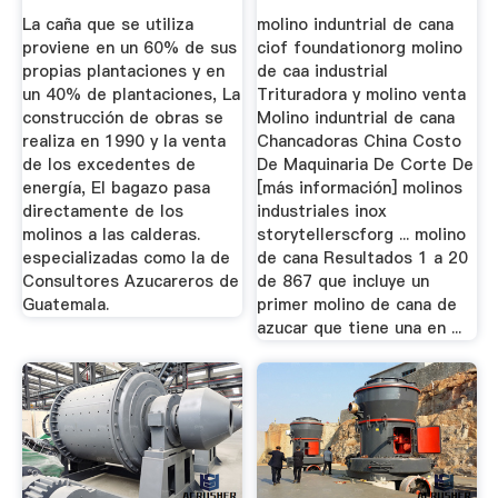
CanaXSM
La caña que se utiliza
molino induntrial de cana
Trituradora De ...
proviene en un 60% de sus
ciof foundationorg molino
propias plantaciones y en
de caa industrial
un 40% de plantaciones, La
Trituradora y molino venta
construcción de obras se
Molino induntrial de cana
realiza en 1990 y la venta
Chancadoras China Costo
de los excedentes de
De Maquinaria De Corte De
energía, El bagazo pasa
[más información] molinos
directamente de los
industriales inox
molinos a las calderas.
storytellerscforg ... molino
especializadas como la de
de cana Resultados 1 a 20
Consultores Azucareros de
de 867 que incluye un
Guatemala.
primer molino de cana de
azucar que tiene una en ...