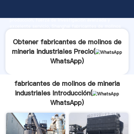
fabricantes de molinos de mineria industriales
fabricante Agarrando fuerte capacidad de
producción, fuerza de investigación avanzada y
excelente servicio, Shanghai fabricantes de molinos
de mineria industriales proveedor crea el valor y
aporta valores a todos los clientes.
Obtener fabricantes de molinos de
mineria industriales Precio(
WhatsApp
)
fabricantes de molinos de mineria
industriales Introducción(
WhatsApp
)