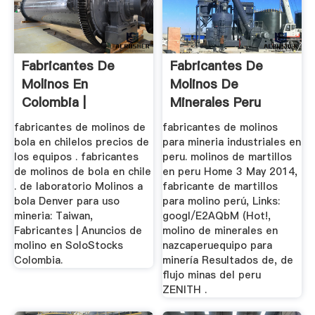
Fabricantes De
Fabricantes De
Molinos En
Molinos De
Colombia |
Minerales Peru
Trituradora Y
fabricantes de molinos de
fabricantes de molinos
Molinos
bola en chilelos precios de
para mineria industriales en
los equipos . fabricantes
peru. molinos de martillos
de molinos de bola en chile
en peru Home 3 May 2014,
. de laboratorio Molinos a
fabricante de martillos
bola Denver para uso
para molino perú, Links:
mineria: Taiwan,
googl/E2AQbM (Hot!,
Fabricantes | Anuncios de
molino de minerales en
molino en SoloStocks
nazcaperuequipo para
Colombia.
minería Resultados de, de
flujo minas del peru
ZENITH .