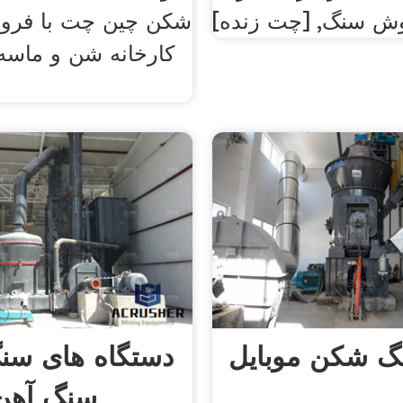
وش سنگ, [چت زنده]
شکن چین چت با فرو
کارخانه شن و ماسه ت
 شکن موبایل
دستگاه های س
سنگ آهن 