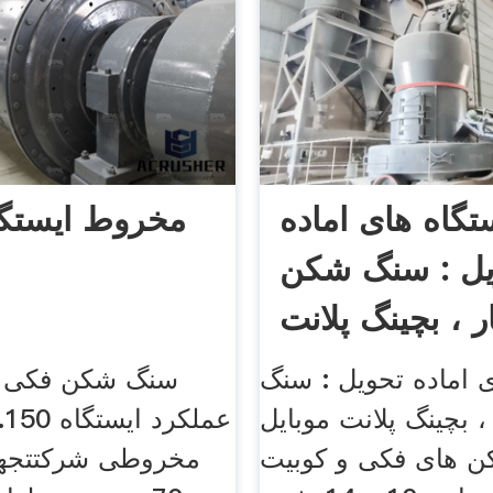
تگاه های اماده
مخروط ایستگ
یل : سنگ شکن
ر ، بچینگ پلانت
موبایل
 اماده تحویل : سنگ
‫سنگ شکن فکی ت
 بچینگ پلانت موبایل
ع
ن های فکی و کوبیت
مخروطی شرکتتجه