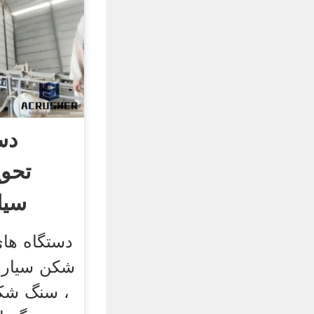
دس
تحو
سیا
دستگاه های
شکن سیار ،
، سنگ شک