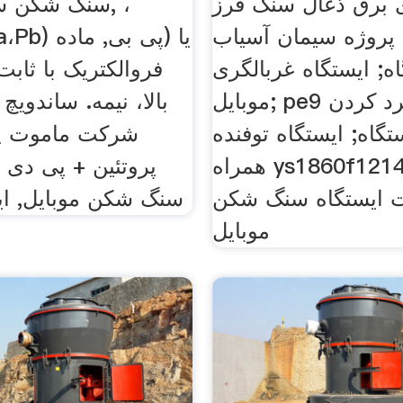
ی برق ذغال سنگ فرز
سنگ شکن سیار
پروژه سیمان آسیاب
b2O6 (Ba،Pb
ه; ایستگاه غربالگری
فروالکتریک با ثابت
موبایل; pe9 همراه خرد کردن
بالا، نیمه. ساندویچ 
گاه; ایستگاه توفنده
شركت ماموت پان
همراه ys1860f1214 اوج;
پروتئین + پی دی ا
ات ایستگاه سنگ شکن
سنگ شکن موبایل, ایس
موبایل