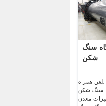
اه سنگ
شکن
لفن همراه
ملکرد ایستگاه 150. سنگ شکن
یزات معدن