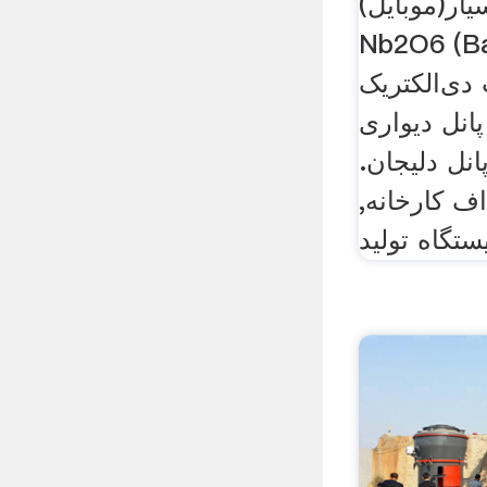
(موبایل), ،
N) یا (پی بی, ماده
 دی‌الکتریک
پانل دیواری
ل دلیجان.
ف کارخانه,
تگاه تولید