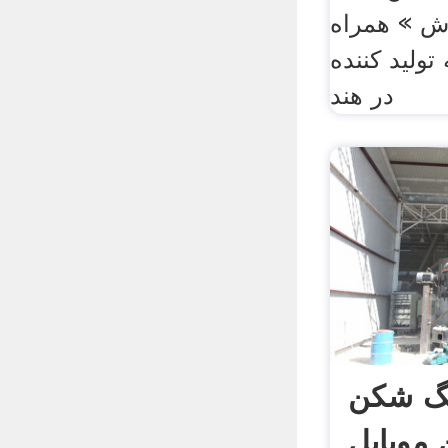
ش » همراه
ولید کننده
در هند
نگ شکن
موبایل