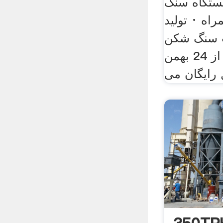
یستگاه سنگ
اه · تولید
 سنگ شکن
بیمارستان بهارلو از 24 بهمن
رایگان می