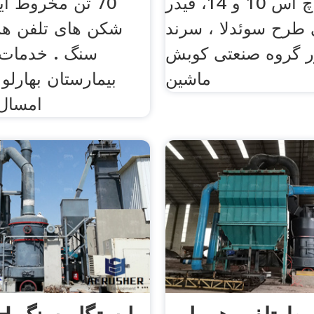
بهرینگر اچ اس 10 و 14، فیدر
70 تن مخروط ا
 طرح سوئدلا ، سرند
شکن های تلفن همر
ور گروه صنعتی کوبش
سنگ . خدمات
ماشین
امسال 