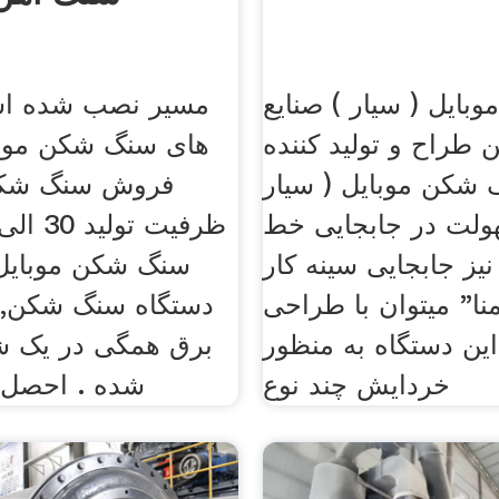
ایل ( سیار ) صنایع
مسیر نصب شده اس
 طراح و تولید کننده
های سنگ شکن موب
 شکن موبایل ( سیار
فروش سنگ شکن 
لت در جابجایی خط
یز جابجایی سینه کار
سنگ شکن موبایل 
نا" میتوان با طراحی
دستگاه سنگ شکن, و
 این دستگاه به منظور
برق همگی در یک 
خردایش چند نوع
شده . احصل 