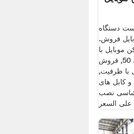
ت دستگاه
ایل فروش.
موبایل با
ظرفیت تولید 30 الی 50, فروش
با ظرفیت,
 کابل های
شاسی نصب
على السعر