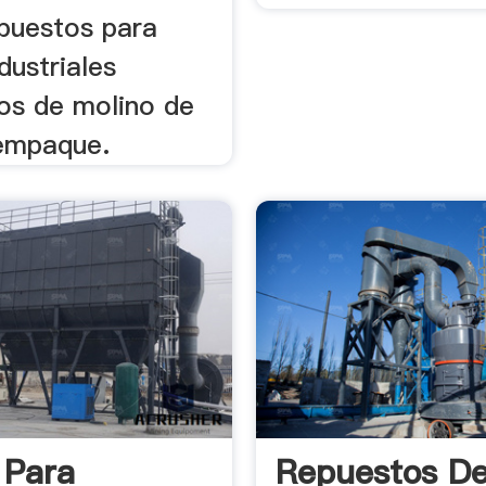
epuestos para
dustriales
os de molino de
empaque.
 Para
Repuestos D