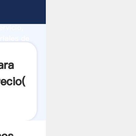
 cana
ucción,
rvicio,
riales de
a todos
ara
ecio(