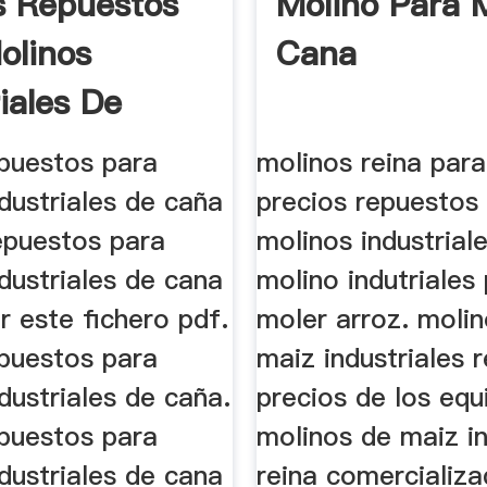
s Repuestos
Molino Para 
olinos
Cana
iales De
aso ...
epuestos para
molinos reina para
dustriales de caña
precios repuestos
epuestos para
molinos industrial
dustriales de cana
molino indutriales
r este fichero pdf.
moler arroz. moli
epuestos para
maiz industriales r
dustriales de caña.
precios de los equ
epuestos para
molinos de maiz in
dustriales de cana
reina comercializa