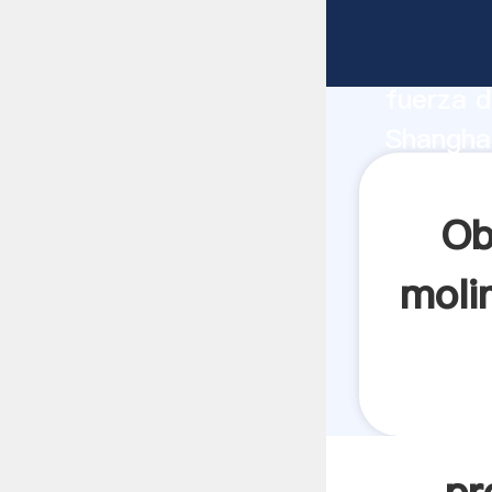
precios 
fabrican
fuerza d
Shanghai
cana pro
los clien
Ob
moli