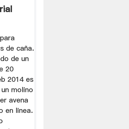
rial
 para
es de caña.
ado de un
de 20
eb 2014 es
 un molino
ler avena
o en linea.
o