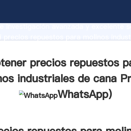
repuestos para molinos industriales de
te Agarrando fuerte capacidad de prod
e investigación avanzada y excelente se
 precios repuestos para molinos indust
veedor crea el valor y aporta valores 
tes.
tener precios repuestos p
nos industriales de cana Pr
WhatsApp
)