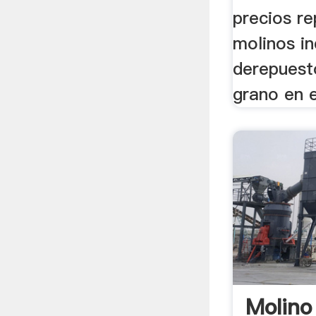
precios r
molinos in
derepuest
grano en 
Molino