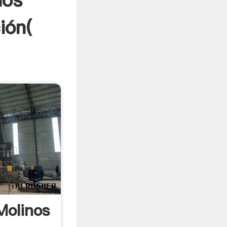
nos
ión(
Molinos