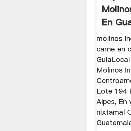
Molinos
En Gu
molinos in
carne en 
GuiaLocal
Molinos In
Centroame
Lote 194 
Alpes, En
nixtamal 
Guatemala