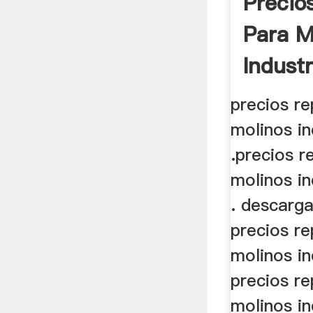
Precio
Para M
Industr
Cana C
precios r
molinos in
.precios r
molinos in
. descarga
precios r
molinos in
precios r
molinos in