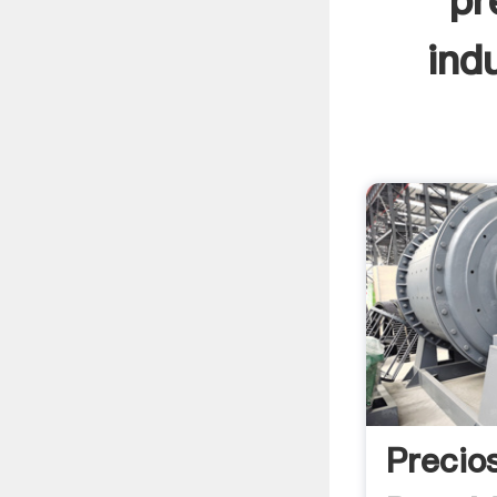
pr
ind
Precio