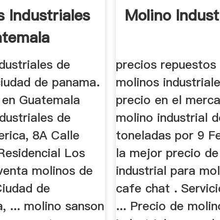
 Industriales
Molino Indust
atemala
dustriales de
precios repuestos
ciudad de panama.
molinos industrial
 en Guatemala
precio en el merc
dustriales de
molino industrial 
rica, 8A Calle
toneladas por 9 F
Residencial Los
la mejor precio de
 venta molinos de
industrial para mo
Ciudad de
cafe chat . Servici
, ... molino sanson
... Precio de molin