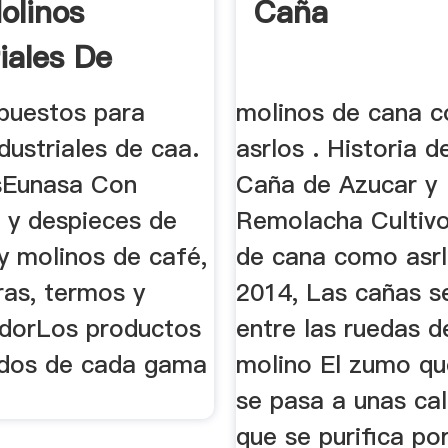
olinos
Caña
iales De
epuestos para
molinos de cana 
dustriales de caa.
asrlos . Historia d
sEunasa Con
Caña de Azucar y
 y despieces de
Remolacha Cultivo
y molinos de café,
de cana como asrl
ras, termos y
2014, Las cañas se
dorLos productos
entre las ruedas d
dos de cada gama
molino El zumo qu
se pasa a unas ca
que se purifica po