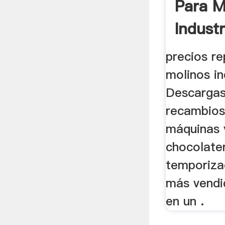
Para M
Industr
Caña
precios r
molinos in
Descarga
recambios
máquinas 
chocolate
temporiza
más vendi
en un .