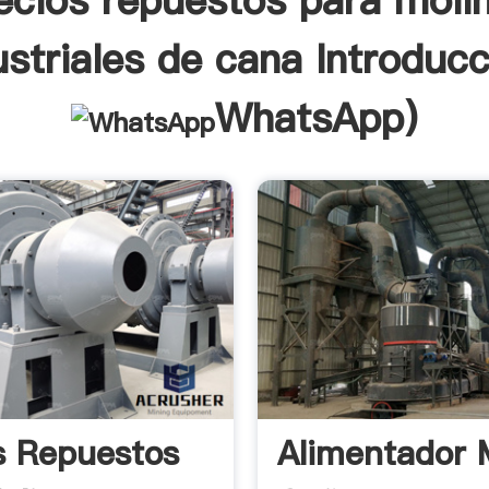
ecios repuestos para moli
ustriales de cana Introducc
WhatsApp
)
s Repuestos
Alimentador 