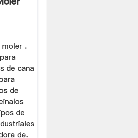
Moler
 moler .
 para
es de cana
 para
nos de
einalos
ipos de
dustriales
dora de.