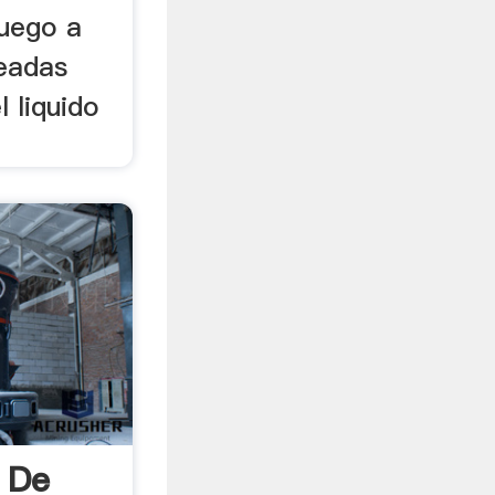
luego a
eadas
 liquido
l De