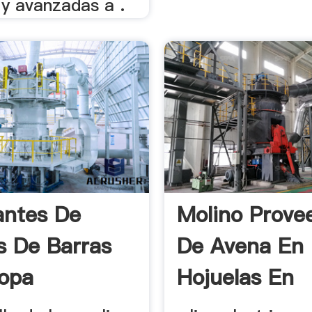
 y avanzadas a .
antes De
Molino Prove
s De Barras
De Avena En
opa
Hojuelas En
Chiclayo