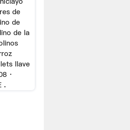
hiclayo
res de
ino de
lino de la
olinos
rroz
lets llave
08 ·
 .