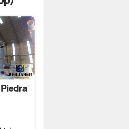
pp
)
 Piedra