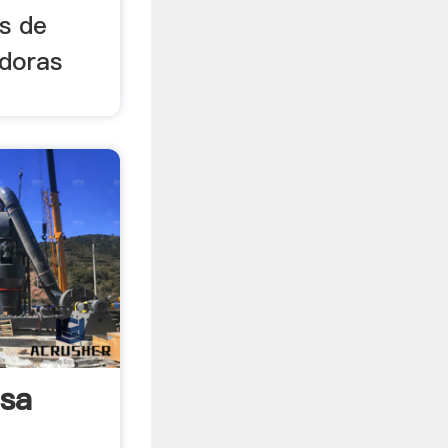
s de
adoras
lsa