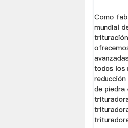
Como fabr
mundial d
trituració
ofrecemos
avanzadas
todos los 
reducción
de piedra
triturador
triturador
triturado