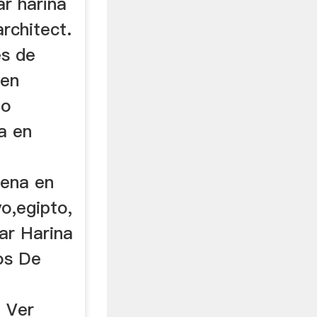
ar harina
architect.
es de
 en
no
na en
vena en
yo,egipto,
ar Harina
os De
, Ver