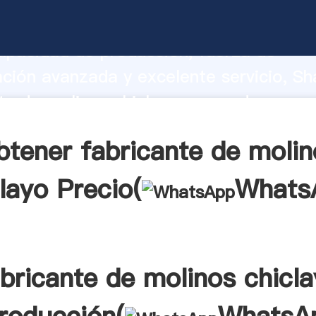
te de molinos chiclayo fabricante Agar
apacidad de producción, fuerza de
ación avanzada y excelente servicio, Sh
te de molinos chiclayo proveedor crea e
 valores a todos los clientes.
btener fabricante de molin
layo Precio(
Whats
bricante de molinos chicl