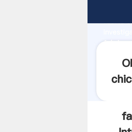
fabrican
fuerte c
investig
fabrican
y aporta
O
chic
fa