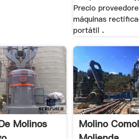
Precio proveedore
máquinas rectific
portátil .
De Molinos
Molino Como
yo
Molienda