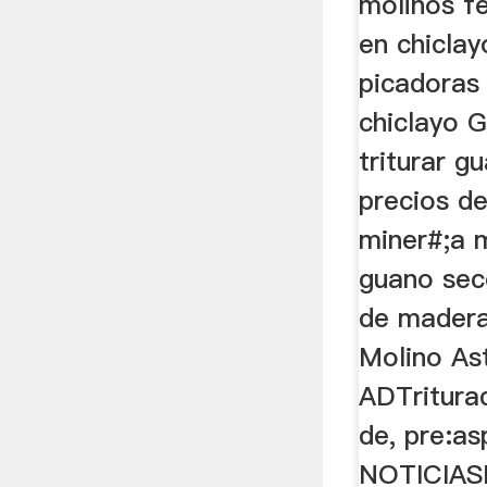
molinos fe
en chiclay
picadoras
chiclayo G
triturar g
precios de
miner#;a m
guano se
de madera
Molino Ast
ADTritura
de, pre:a
NOTICIA