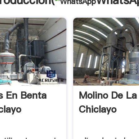
troducción(
WhatsA
s En Benta
Molino De La
clayo
Chiclayo