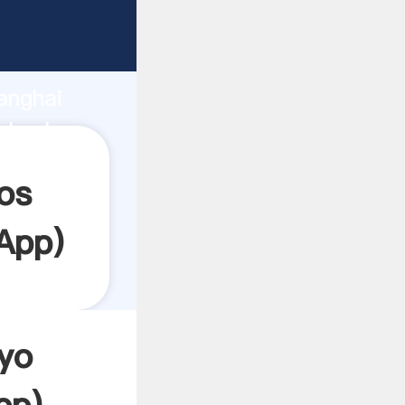
rando
anghai
l valor
os
App
)
ayo