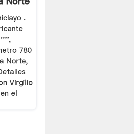
a Norte
iclayo .
ricante
''',
ómetro 780
a Norte,
Detalles
n Virgilio
en el