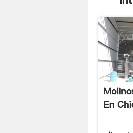
In
Molino
En Chi