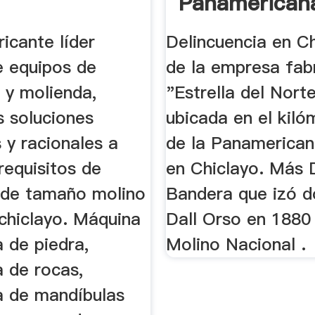
Panamerican
icante líder
Delincuencia en Ch
e equipos de
de la empresa fab
n y molienda,
"Estrella del Norte'
 soluciones
ubicada en el kil
 y racionales a
de la Panamerican
requisitos de
en Chiclayo. Más 
 de tamaño molino
Bandera que izó do
 chiclayo. Máquina
Dall Orso en 1880 
a de piedra,
Molino Nacional .
a de rocas,
ra de mandíbulas