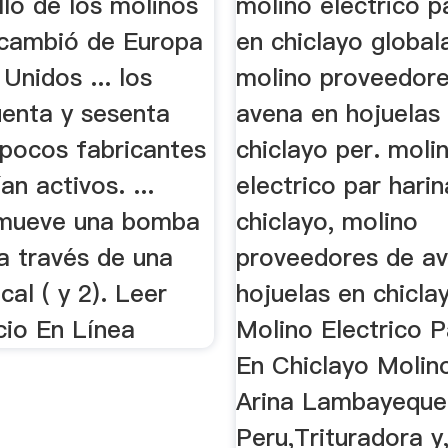
llo de los molinos
molino electrico p
 cambió de Europa
en chiclayo global
Unidos ... los
molino proveedor
uenta y sesenta
avena en hojuelas
 pocos fabricantes
chiclayo per. moli
n activos. ...
electrico par hari
 mueve una bomba
chiclayo, molino
a través de una
proveedores de a
cal ( y 2). Leer
hojuelas en chicla
cio En Línea
Molino Electrico P
En Chiclayo Molin
Arina Lambayeque
Peru,Trituradora y