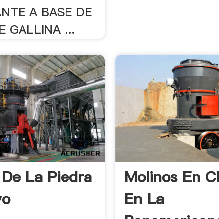
ANTE A BASE DE
 GALLINA ...
 De La Piedra
Molinos En C
yo
En La