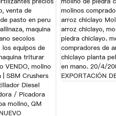
rtilizantes precios
molino de piedra c
o, venta de
molinos comprado
 de pasto en peru
arroz chiclayo Mol
allinaza, maquina
arroz chiclayo, mo
uano secolos
piedra chiclayo. m
 los equipos de
compradores de a
aquina triturar
chiclayo planta pel
co VENDO, molino
en mano. 20/4/20
 | SBM Crushers
EXPORTACIÓN DE
illador Diesel
dora / Picadora
spa molino, QM
SNUEVO