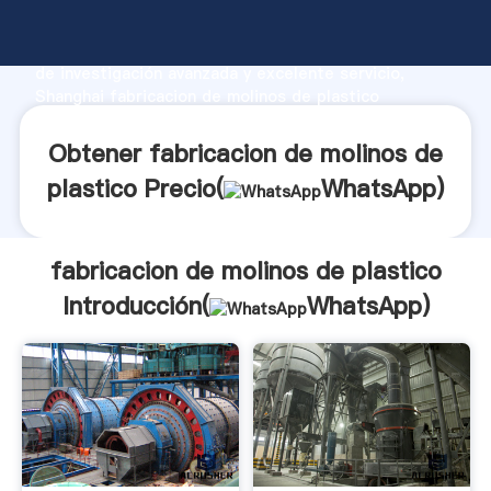
fabricacion de molinos de plastico fabricante
Agarrando fuerte capacidad de producción, fuerza
de investigación avanzada y excelente servicio,
Shanghai fabricacion de molinos de plastico
proveedor crea el valor y aporta valores a todos los
clientes.
Obtener fabricacion de molinos de
plastico Precio(
WhatsApp
)
fabricacion de molinos de plastico
Introducción(
WhatsApp
)