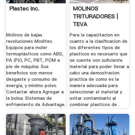
Plastec Inc.
MOLINOS
TRITURADORES |
TEVA
DISTRIBUIDORA SA
Molinos de bajas
Para la capacitacion en
DE CV
revoluciones Moditec.
cuanto a la clasificacion de
Equipos para moler
los diferentes tipos de
termoplásticos como ABS,
plasticos es necesario que
PA (FV), PC, PBT, POM a
se cuente con suficiente
pie de máquina. Sus
material para poder llevar a
beneficios son menos
cabo una demostracion
desgaste y consumo de
practica de como es la
energía, y mínimo polvo.
manera adecuada para
Contactar ahora Agregar a
seleccionar el material y
la bolsa. Sistemas de
evitar contaminarlo al
enfriamiento de Advantage.
combinar plasticos de .