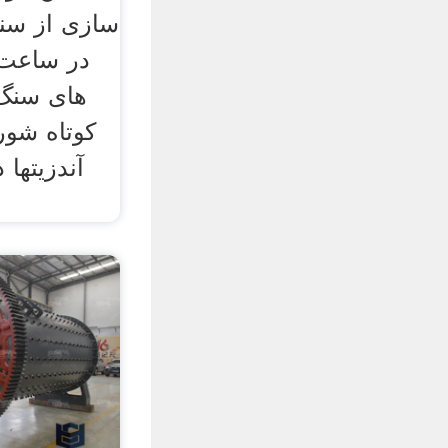
در ساعت 
های سنگ 
کوتاه شو
آندزيتها