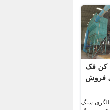
 کن فک
ی فروش
الگری سنگ