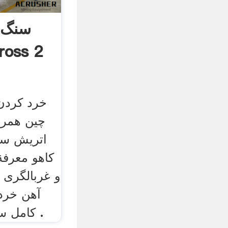
سنگ 
کردن برنج از  2
خرد کردن
چین همرا
اتریش سن
کاهو معرفة
و غربالگری
آهن خرد
کامل سبزی خرد کن طراحی .