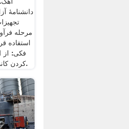
آهک. 
دانشنامهٔ آ
تجهیزا
مرحله فرآو
فکی: از 
کردن کانی‌های درشت و بزرگ.