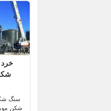
خرد 
شکن
سنگ شک
شکن موبای