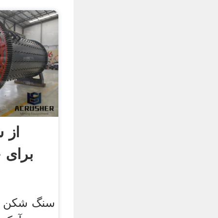
از 
برای 
سنگ شکن ب