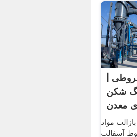
وطی |
گ شکن
ی معدن
ازالت مواد
لوط آسفالت