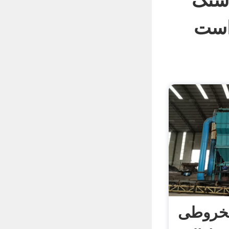
سنگ
خروطی