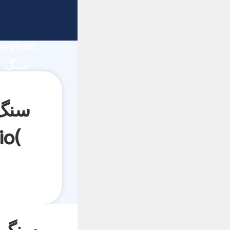
س
ucción,
rvicio,
کردن سنگ آ