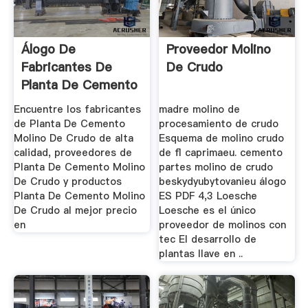
Álogo De
Proveedor Molino
Fabricantes De
De Crudo
Planta De Cemento
Molino De ...
Encuentre los fabricantes
madre molino de
de Planta De Cemento
procesamiento de crudo
Molino De Crudo de alta
Esquema de molino crudo
calidad, proveedores de
de fl caprimaeu. cemento
Planta De Cemento Molino
partes molino de crudo
De Crudo y productos
beskydyubytovanieu álogo
Planta De Cemento Molino
ES PDF 4,3 Loesche
De Crudo al mejor precio
Loesche es el único
en
proveedor de molinos con
tec El desarrollo de
plantas llave en ..