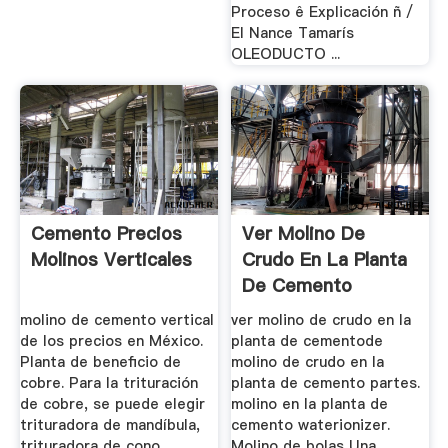
Proceso ê Explicación ñ /
El Nance Tamarís
OLEODUCTO ...
Cemento Precios
Ver Molino De
Molinos Verticales
Crudo En La Planta
De Cemento
molino de cemento vertical
ver molino de crudo en la
de los precios en México.
planta de cementode
Planta de beneficio de
molino de crudo en la
cobre. Para la trituración
planta de cemento partes.
de cobre, se puede elegir
molino en la planta de
trituradora de mandíbula,
cemento waterionizer.
trituradora de cono,
Molino de bolas Una