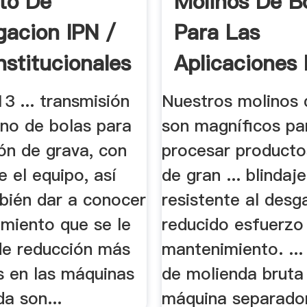
to De
Molinos De B
gacion IPN /
Para Las
nstitucionales
Aplicaciones
Diversas |.
3 ... transmisión
Nuestros molinos 
ino de bolas para
son magníficos pa
ón de grava, con
procesar producto
te el equipo, así
de gran ... blindaje
ién dar a conocer
resistente al desg
imiento que se le
reducido esfuerzo
 de reducción más
mantenimiento. ...
 en las máquinas
de molienda bruta
a son...
máquina separado