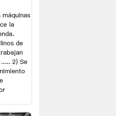
s máquinas
ce la
enda.
olinos de
trabajan
..... 2) Se
nimiento
se
or