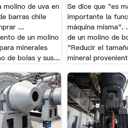
a molino de uva en
Se dice que "es m
de barras chile
importante la func
prar ...
máquina misma". .
ento de un molino
de un molino de bo
 para minerales
"Reducir el tamañ
no de bolas y sus...
mineral proveniente