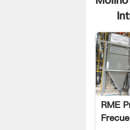
Molino
In
RME P
Frecue