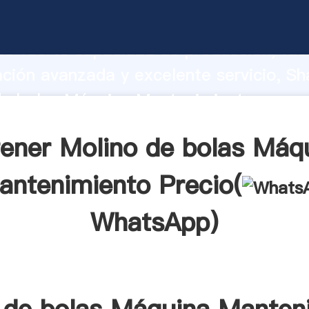
de bolas Máquina Mantenimiento fabric
o fuerte capacidad de producción, fue
ación avanzada y excelente servicio, Sh
de bolas Máquina Mantenimiento prove
valor y aporta valores a todos los client
ener Molino de bolas Máq
antenimiento Precio(
WhatsApp
)