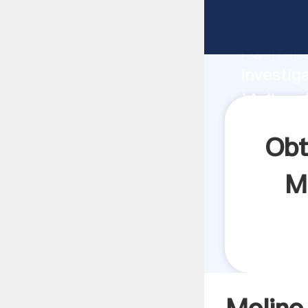
Molino 
Agarrand
investig
Molino 
crea el 
Obt
M