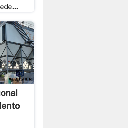
ede...
ional
iento