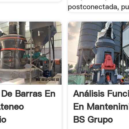
postconectada, pu
 De Barras En
Análisis Func
Ateneo
En Mantenim
io
BS Grupo