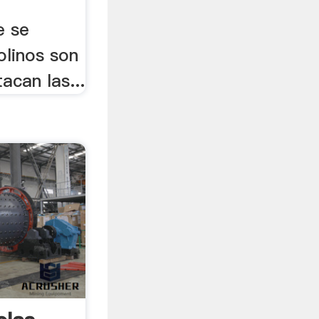
e se
olinos son
acan las...