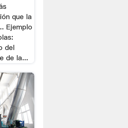
ás
ión que la
.. Ejemplo
las:
o del
 de la...