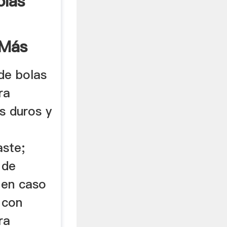
olas
 Más
de bolas
ra
s duros y
aste;
 de
 en caso
 con
ra