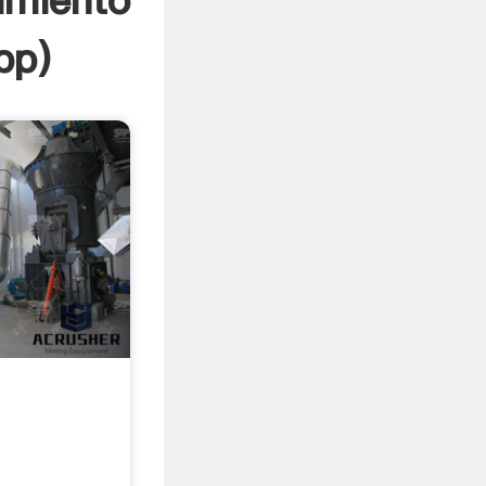
imiento
pp
)