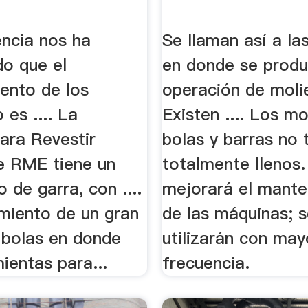
encia nos ha
Se llaman así a la
o que el
en donde se produ
ento de los
operación de moli
 es .... La
Existen .... Los m
ara Revestir
bolas y barras no 
e RME tiene un
totalmente llenos. 
de garra, con ....
mejorará el mante
imiento de un gran
de las máquinas; 
 bolas en donde
utilizarán con may
ientas para...
frecuencia.