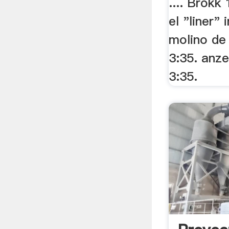
.... Brok
el "liner"
molino de
3:35. anze
3:35.