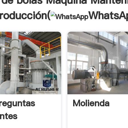
 de bolas Máquina Manten
troducción(
WhatsA
reguntas
Molienda
ntes