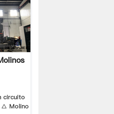
Molinos
 circuito
. △ Molino