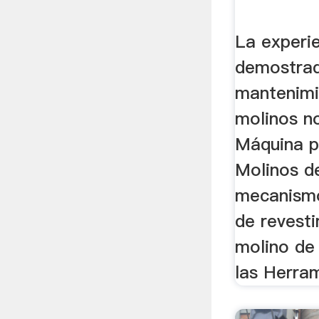
La experi
demostrad
mantenimi
molinos no
Máquina p
Molinos d
mecanismo 
de revest
molino de
las Herram