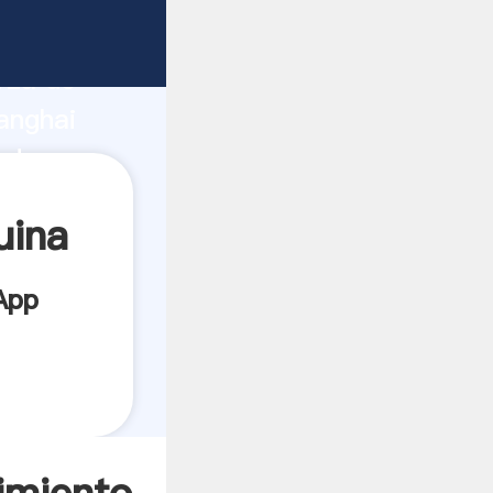
ante
rza de
anghai
edor
es.
uina