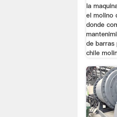
la maquin
el molino 
donde com
mantenimi
de barras
chile moli