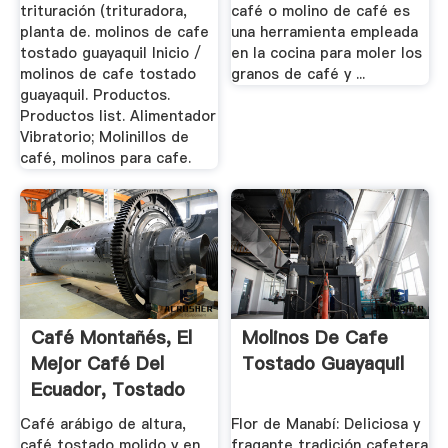
trituración (trituradora,
café o molino de café es
planta de. molinos de cafe
una herramienta empleada
tostado guayaquil Inicio /
en la cocina para moler los
molinos de cafe tostado
granos de café y ...
guayaquil. Productos.
Productos list. Alimentador
Vibratorio; Molinillos de
café, molinos para cafe.
Café Montañés, El
Molinos De Cafe
Mejor Café Del
Tostado Guayaquil
Ecuador, Tostado
Molido Y ...
Café arábigo de altura,
Flor de Manabí: Deliciosa y
café tostado molido y en
fragante tradición cafetera