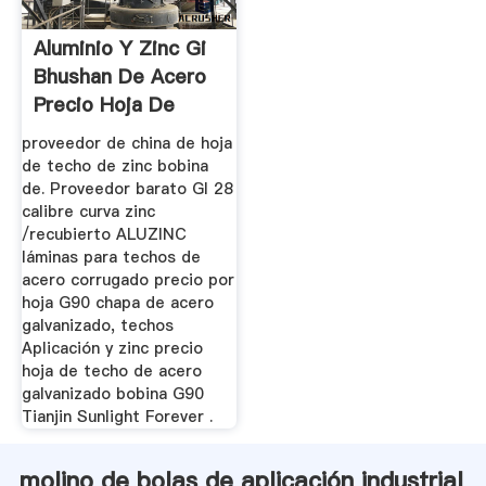
Aluminio Y Zinc Gi
Bhushan De Acero
Precio Hoja De
Filipinas
proveedor de china de hoja
de techo de zinc bobina
de. Proveedor barato GI 28
calibre curva zinc
/recubierto ALUZINC
láminas para techos de
acero corrugado precio por
hoja G90 chapa de acero
galvanizado, techos
Aplicación y zinc precio
hoja de techo de acero
galvanizado bobina G90
Tianjin Sunlight Forever .
molino de bolas de aplicación industrial