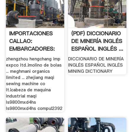
IMPORTACIONES
(PDF) DICCIONARIO
CALLAO:
DE MINERÍA INGLÉS
EMBARCADORES:
ESPAÑOL INGLÉS ...
24 MAYO 2015
zhengzhou hengchang imp
DICCIONARIO DE MINERÍA
expco ltd..¦molino de bolas
INGLÉS ESPAÑOL INGLÉS
... meghmani organics
MINING DICTIONARY
limited ... zhejiang maqi
sewing machine co
lt.¦cabeza de maquina
industrial maqi
ls9800mxd4hs
ls9800mxd4hs compu¦2392