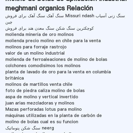
meghmani organics Relación
سنگ آهک سنگ آهک برای فروش Missuri ndash سنگ زنی آسیاب
چین
کوچکترین سنگ شکن سنگ معدن هند برای فروش
molienda minería de oro molinos
molienda precio molino en chile para la venta
molinos para forraje rastrojo
valor de un molino industrial
molienda de ferroaleaciones de molino de bolas
colchones comodisimos los molinos
planta de lavado de oro para la venta en columbia
británica
molinos de martillos venta chile
foto de piedra caliza molino de bolas
aspa de molino y vertical invertido
juan arias mezcladoras y molinos
Mazas perforadas lotus para molino
máquinas utilizadas en la planta de carbón de
molino de bolas cual es su funcion
سنگ شکن پنوماتیک neerg