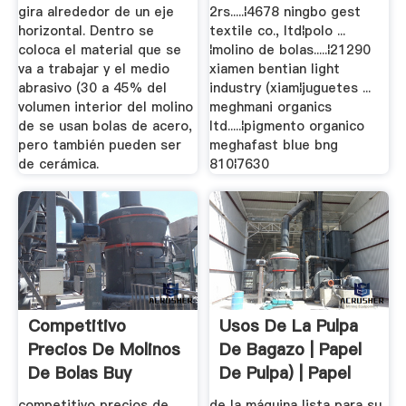
gira alrededor de un eje
2rs.....¦4678 ningbo gest
horizontal. Dentro se
textile co., ltd¦polo ...
coloca el material que se
¦molino de bolas.....¦21290
va a trabajar y el medio
xiamen bentian light
abrasivo (30 a 45% del
industry (xiam¦juguetes ...
volumen interior del molino
meghmani organics
de se usan bolas de acero,
ltd.....¦pigmento organico
pero también pueden ser
meghafast blue bng
de cerámica.
810¦7630
Competitivo
Usos De La Pulpa
Precios De Molinos
De Bagazo | Papel
De Bolas Buy
De Pulpa) | Papel
Precios De ...
competitivo precios de
de la máquina lista para su