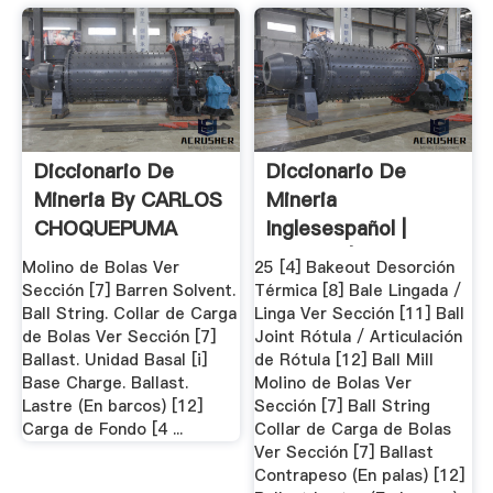
Diccionario De
Diccionario De
Mineria By CARLOS
Mineria
CHOQUEPUMA
Inglesespañol |
YUCRA
Química | Geología
Molino de Bolas Ver
25 [4] Bakeout Desorción
Sección [7] Barren Solvent.
Térmica [8] Bale Lingada /
Ball String. Collar de Carga
Linga Ver Sección [11] Ball
de Bolas Ver Sección [7]
Joint Rótula / Articulación
Ballast. Unidad Basal [i]
de Rótula [12] Ball Mill
Base Charge. Ballast.
Molino de Bolas Ver
Lastre (En barcos) [12]
Sección [7] Ball String
Carga de Fondo [4 ...
Collar de Carga de Bolas
Ver Sección [7] Ballast
Contrapeso (En palas) [12]