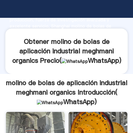
molino de bolas de aplicación industrial meghmani
organics fabricante Agarrando fuerte capacidad de
producción, fuerza de investigación avanzada y
excelente servicio, Shanghai molino de bolas de
aplicación industrial meghmani organics proveedor
crea el valor y aporta valores a todos los clientes.
Obtener molino de bolas de
aplicación industrial meghmani
organics Precio(
WhatsApp
)
molino de bolas de aplicación industrial
meghmani organics Introducción(
WhatsApp
)