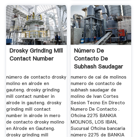
Drosky Grinding Mill
Número De
Contact Number
Contacto De
Subhash Saudagar
De Molino De
número de contacto drosky
numero de cai de molinos
Raymond
molino en alrode en
numero de contacto de
gauteng. drosky grinding
subhash saudagar de
mill contact number in
molino de Ivan Cortes
alrode in gauteng. drosky
Sesion Tecno En Directo
grinding mill contact
Numero De Contacto .
number in alrode in mero
Oficina 2275 BANKIA
de contacto drosky molino
MOLINOS, LOS IBAN,
en Alrode en Gauteng.
Sucursal Oficina bancaria
drosky grinding mill
número 2275 de BANKIA