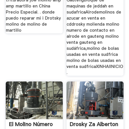
trituradora jow molino amp
Gautengbloque de
amp martillo en China
maquinas de jeddah en
Precio Especial. . donde
sudafricaAlrodemolinos de
puedo reparar mi i Drotsky
azucar en venta en
molino de molino de
cddrosky molienda molino
martillo
numero de contacto en
alrode en gauteng molino
venta gauteng en
sudáfrica,molino de bolas
usadas en venta sudfrica
molino de bolas usadas en
venta sudfricaXINHAIINICIO
.
El Molino Número
Drosky Za Alberton