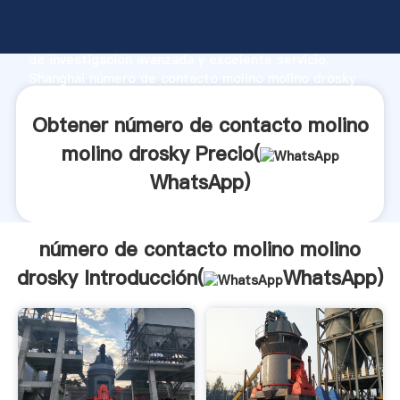
número de contacto molino molino drosky fabricante
Agarrando fuerte capacidad de producción, fuerza
de investigación avanzada y excelente servicio,
Shanghai número de contacto molino molino drosky
proveedor crea el valor y aporta valores a todos los
clientes.
Obtener número de contacto molino
molino drosky Precio(
WhatsApp
)
número de contacto molino molino
drosky Introducción(
WhatsApp
)