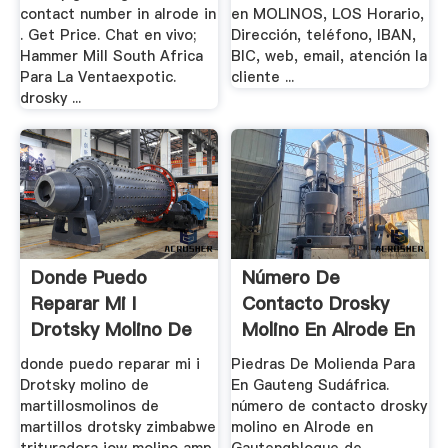
contact number in alrode in
en MOLINOS, LOS Horario,
. Get Price. Chat en vivo;
Dirección, teléfono, IBAN,
Hammer Mill South Africa
BIC, web, email, atención la
Para La Ventaexpotic.
cliente ...
drosky ...
Donde Puedo
Número De
Reparar Mi I
Contacto Drosky
Drotsky Molino De
Molino En Alrode En
Martillos
Gauteng
donde puedo reparar mi i
Piedras De Molienda Para
Drotsky molino de
En Gauteng Sudáfrica.
martillosmolinos de
número de contacto drosky
martillos drotsky zimbabwe
molino en Alrode en