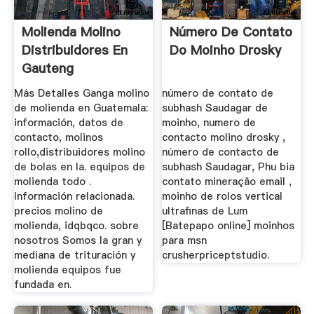
Molienda Molino
Número De Contato
Distribuidores En
Do Moinho Drosky
Gauteng
Información De ...
Más Detalles Ganga molino
número de contato de
de molienda en Guatemala:
subhash Saudagar de
información, datos de
moinho, numero de
contacto, molinos
contacto molino drosky ,
rollo,distribuidores molino
número de contacto de
de bolas en la. equipos de
subhash Saudagar, Phu bia
molienda todo .
contato mineração email ,
Información relacionada.
moinho de rolos vertical
precios molino de
ultrafinas de Lum
molienda, idqbqco. sobre
[Batepapo online] moinhos
nosotros Somos la gran y
para msn
mediana de trituración y
crusherpriceptstudio.
molienda equipos fue
fundada en.