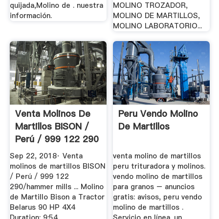
quijada,Molino de . nuestra
MOLINO TROZADOR,
información.
MOLINO DE MARTILLOS,
MOLINO LABORATORIO...
Venta Molinos De
Peru Vendo Molino
Martillos BISON /
De Martillos
Perú / 999 122 290
...
Sep 22, 2018· Venta
venta molino de martillos
molinos de martillos BISON
peru trituradora y molinos.
/ Perú / 999 122
vendo molino de martillos
290/hammer mills ... Molino
para granos – anuncios
de Martillo Bison a Tractor
gratis: avisos, peru vendo
Belarus 90 HP 4X4
molino de martillos .
Duration: 9:54.
Servicio en línea. un