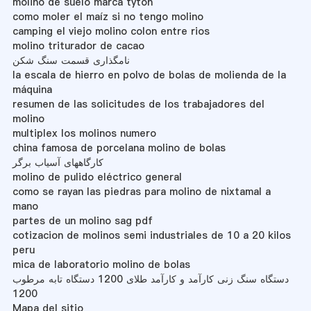
molino de suelo marca tyton
como moler el maíz si no tengo molino
camping el viejo molino colon entre rios
molino triturador de cacao
نامگذاری قسمت سنگ شکن
la escala de hierro en polvo de bolas de molienda de la
máquina
resumen de las solicitudes de los trabajadores del
molino
multiplex los molinos numero
china famosa de porcelana molino de bolas
کارگاههای آسیاب برگر
molino de pulido eléctrico general
como se rayan las piedras para molino de nixtamal a
mano
partes de un molino sag pdf
cotizacion de molinos semi industriales de 10 a 20 kilos
peru
mica de laboratorio molino de bolas
دستگاه سنگ زنی کارآمد و کارآمد طلای 1200 دستگاه تابه مرطوب
1200
Mapa del sitio