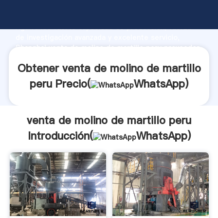
venta de molino de martillo peru fabricante
Agarrando fuerte capacidad de producción, fuerza
de investigación avanzada y excelente servicio,
Shanghai venta de molino de martillo peru proveedor
crea el valor y aporta valores a todos los clientes.
Obtener venta de molino de martillo
peru Precio(
WhatsApp
)
venta de molino de martillo peru
Introducción(
WhatsApp
)