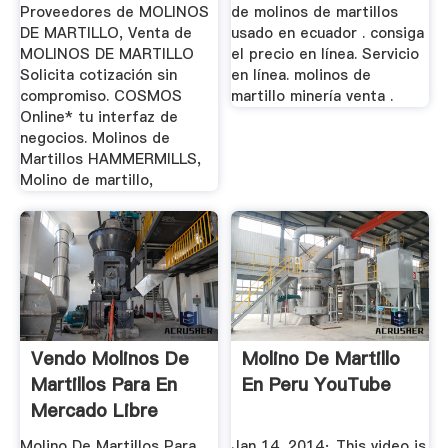
Proveedores de MOLINOS
de molinos de martillos
DE MARTILLO, Venta de
usado en ecuador . consiga
MOLINOS DE MARTILLO
el precio en línea. Servicio
Solicita cotización sin
en línea. molinos de
compromiso. COSMOS
martillo minería venta .
Online* tu interfaz de
negocios. Molinos de
Martillos HAMMERMILLS,
Molino de martillo,
Vendo Molinos De
Molino De Martillo
Martillos Para En
En Peru YouTube
Mercado Libre
México
Molino De Martillos Para
Jan 14, 2014· This video is