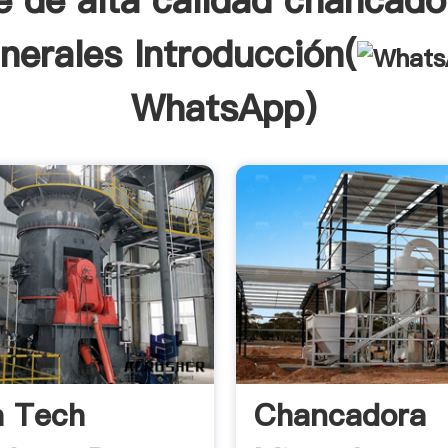
e de alta calidad chancado
nerales Introducción(
WhatsApp
)
a Tech
Chancadora