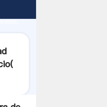
ucción,
rvicio,
res a
ad
cio(