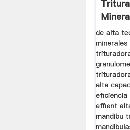
Tritur
Minera
de alta te
minerales 
triturador
granulome
triturador
alta capac
eficiencia
effient al
mandibu t
mandibulas