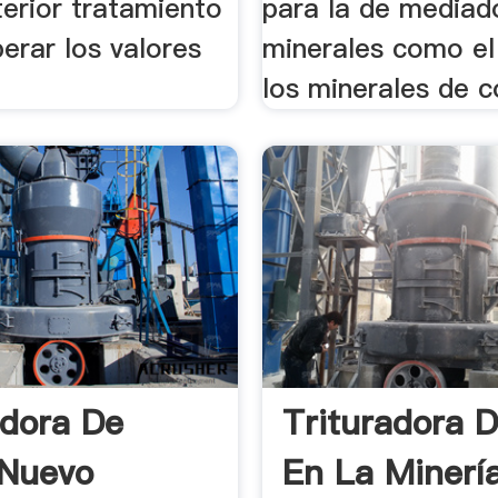
terior tratamiento
para la de mediad
erar los valores
minerales como el 
los minerales de c
adora De
Trituradora 
 Nuevo
En La Minerí