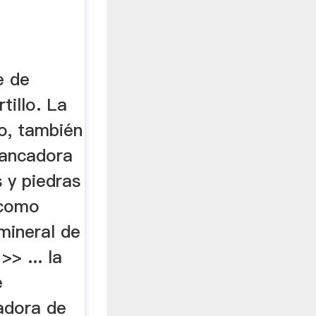
e de
tillo. La
o, también
ancadora
 y piedras
 como
 mineral de
>> ... la
e
adora de