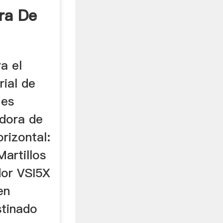
ra De
a el
rial de
 es
adora de
orizontal:
Martillos
ador VSI5X
en
stinado