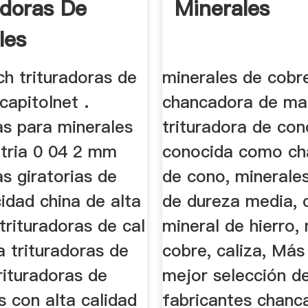
adoras De
Minerales
les
ch trituradoras de
minerales de cobr
capitolnet .
chancadora de mar
as para minerales
trituradora de con
tria 0 04 2 mm
conocida como ch
as giratorias de
de cono, minerales
idad china de alta
de dureza media,
 trituradoras de cal
mineral de hierro,
ta trituradoras de
cobre, caliza, Más 
rituradoras de
mejor selección d
 con alta calidad
fabricantes chanc