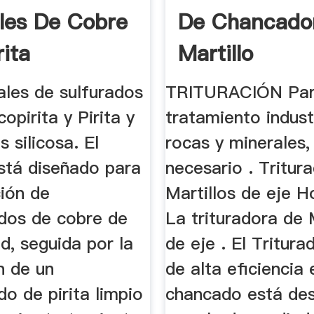
les De Cobre
De Chancado
rita
Martillo
ales de sulfurados
TRITURACIÓN Par
copirita y Pirita y
tratamiento indust
s silicosa. El
rocas y minerales,
stá diseñado para
necesario . Tritur
ción de
Martillos de eje H
dos de cobre de
La trituradora de 
ad, seguida por la
de eje . El Tritur
n de un
de alta eficiencia 
o de pirita limpio
chancado está de