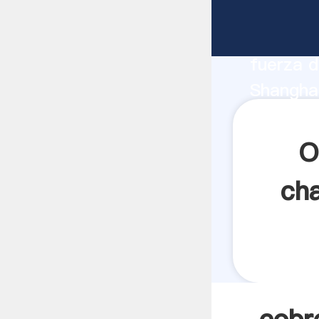
cobre de
fabrican
fuerza d
Shanghai
minerale
todos lo
O
cha