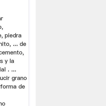
ar
o,
, piedra
ito, ... de
 cemento,
s y la
l . ...
ucir grano
n forma de
no