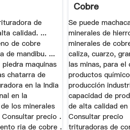
Cobre
rituradora de
Se puede machac
lta calidad. ...
minerales de hierr
eno de cobre
minerales de cobre
a de mandibu. ...
caliza, cuarzo, gran
e piedra maquinas
las minas, para el
as chatarra de
productos químico
uradora en la India
producción industria
nal en la
capacidad de prod
 de los minerales
de alta calidad e
. Consultar precio .
Consultar precio
ento ria de cobre .
trituradoras de co