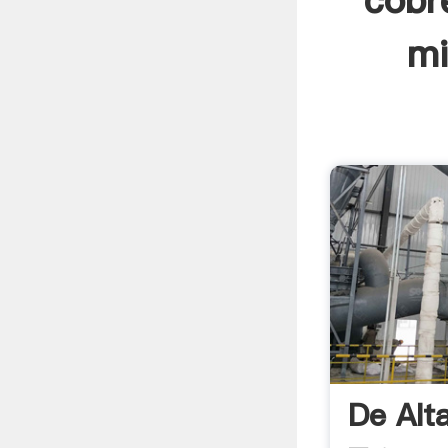
cobr
mi
De Alt