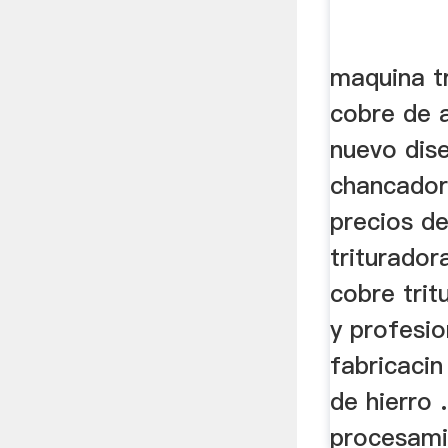
maquina t
cobre de a
nuevo dis
chancador
precios d
triturador
cobre trit
y profesio
fabricacin
de hierro 
procesami