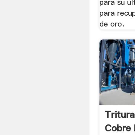
para su ul
para recup
de oro.
Tritur
Cobre