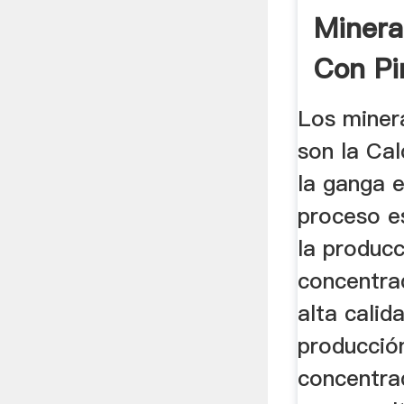
Minera
Con Pi
Los miner
son la Cal
la ganga e
proceso e
la produc
concentra
alta calid
producció
concentrad