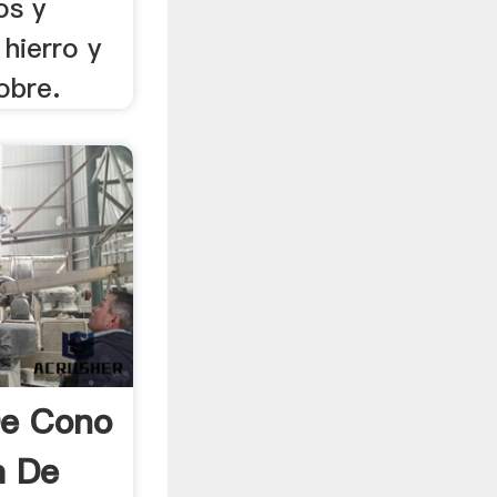
os y
hierro y
obre.
De Cono
a De