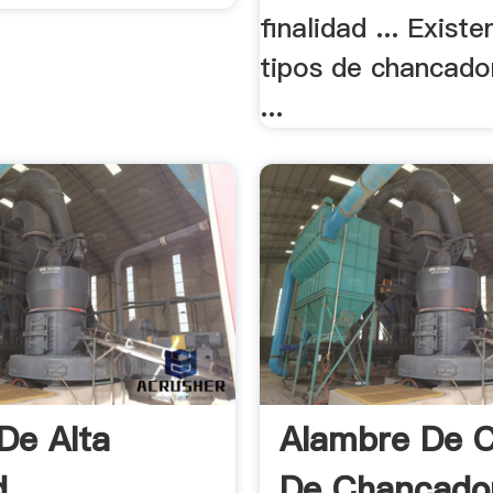
finalidad ... Existe
tipos de chancado
...
De Alta
Alambre De 
d
De Chancado