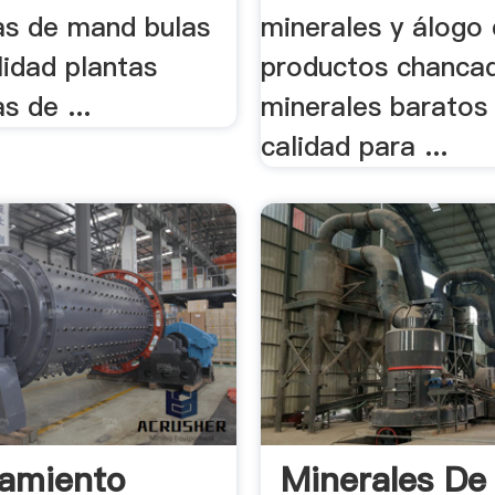
ras de mand bulas
minerales y álogo
lidad plantas
productos chanca
s de ...
minerales baratos 
calidad para ...
amiento
Minerales De