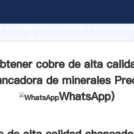
 alta calidad chancadora de minerales
te Agarrando fuerte capacidad de prod
e investigación avanzada y excelente se
 cobre de alta calidad chancadora de
s proveedor crea el valor y aporta valo
s clientes.
btener cobre de alta calid
ncadora de minerales Pre
WhatsApp
)