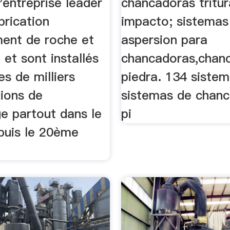
entreprise leader
chancadoras tritu
brication
impacto; sistemas
ment de roche et
aspersion para
 et sont installés
chancadoras,chan
es de milliers
piedra. 134 siste
tions de
sistemas de chan
e partout dans le
pi
uis le 20ème