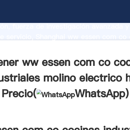
 com co cocinas industriales molino el
ricante Agarrando fuerte capacidad de
ón, fuerza de investigación avanzada y
e servicio, Shanghai ww essen com co 
ales molino electrico html proveedor cre
aporta valores a todos los clientes.
ener ww essen com co coc
ustriales molino electrico 
Precio(
WhatsApp
)