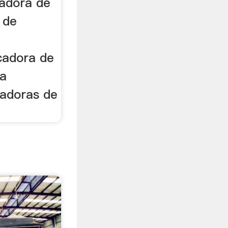
radora de
 de
cadora de
ma
cadoras de