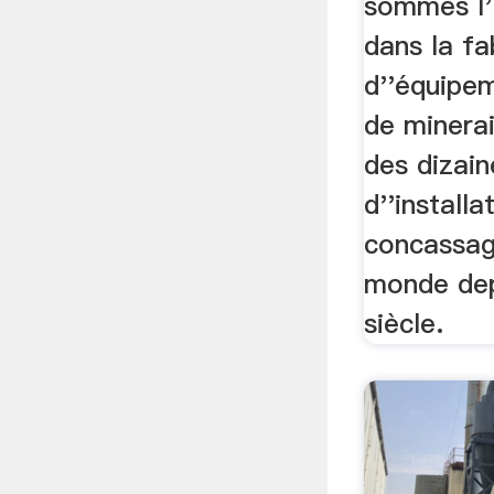
sommes l''
dans la fa
d''équipe
de minerai
des dizain
d''installa
concassag
monde dep
siècle.