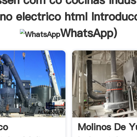
sen com co cocinas indust
no electrico html Introduc
WhatsApp
)
co
Molinos De Y