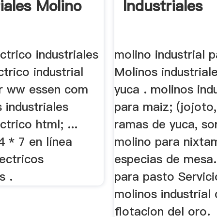
iales Molino
Industriales
ctrico industriales
molino industrial 
trico industrial
Molinos industrial
r ww essen com
yuca . molinos indu
 industriales
para maiz; (jojoto
ctrico html; ...
ramas de yuca, so
 * 7 en línea
molino para nixta
ectricos
especias de mesa.
s .
para pasto Servici
molinos industrial
flotacion del oro.