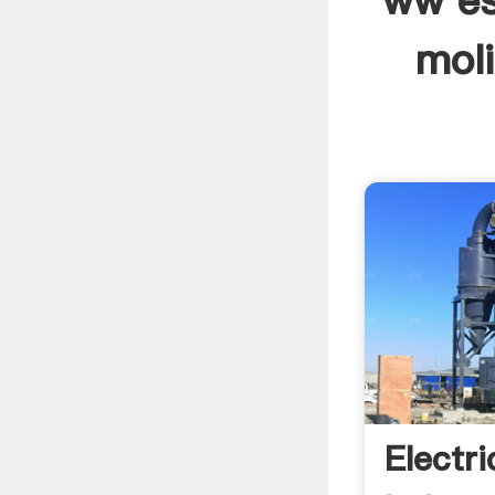
ww es
moli
Electri