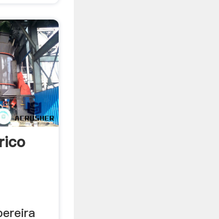
rico
pereira