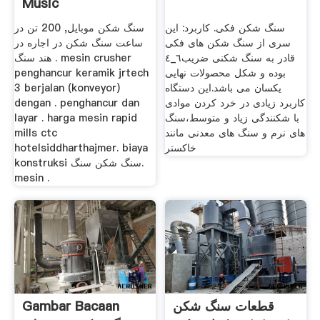
Music
سنگ شکن فکی. کاربرد: این
سنگ شکن موبایل, 200 تن در
سری از سنگ شکن های فکی
ساعت سنگ شکن در اجاره در
قادر به سنگ شکنی ضریب٦_٤
هند سنگ . mesin crusher
بوده و شکل محصولات نهایی
penghancur keramik jrtech
یکسان می باشد.این دستگاه
3 berjalan (konveyor)
کاربرد زیادی در خرد کردن موادی
dengan . penghancur dan
با شکنندگی زیاد و متوسط،سنگ
layar . harga mesin rapid
های نرم و سنگ های معدنی مانند
mills ctc
خاکستر
hotelsiddharthajmer. biaya
konstruksi سنگ شکن سنگ.
mesin .
قطعات سنگ شکن
Gambar Bacaan