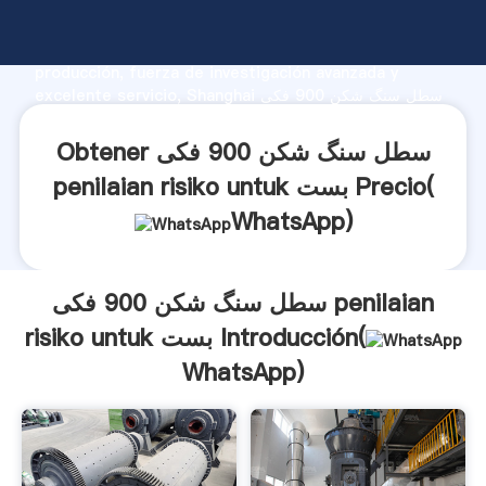
سطل سنگ شکن 900 فکی penilaian risiko untuk بست
fabricante Agarrando fuerte capacidad de
producción, fuerza de investigación avanzada y
excelente servicio, Shanghai سطل سنگ شکن 900 فکی
penilaian risiko untuk بست proveedor crea el valor y
aporta valores a todos los clientes.
Obtener سطل سنگ شکن 900 فکی
penilaian risiko untuk بست Precio(
WhatsApp
)
سطل سنگ شکن 900 فکی penilaian
risiko untuk بست Introducción(
WhatsApp
)