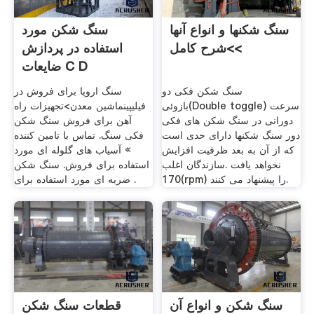
سنگ شکنها و انواع آنها
سنگ شکن مورد
>شرح کامل<
استفاده در پردازش
ضایعات C D
سنگ شکن فکی دو
سنگ اروپا برای فروش در
بازوئی(Double toggle) سرعت
فیلیپینماشین معدن>تجهیزات راه
دورانی در سنگ شکن های فکی
آهن برای فروش سنگ شکن
دور سنگ شکنها دارای حدی است
فکی سنگ. تماس با تامین کننده
که از آن به بعد ظرفیت افزایش
» آسیاب های گلوله ای مورد
نخواهد یافت .سازندگان اغلب
استفاده برای فروش. سنگ شکن
170(rpm) را پیشنهاد می کنند.
ضربه ای مورد استفاده برای .
سنگ شکن و انواع آن
قطعات سنگ شکن