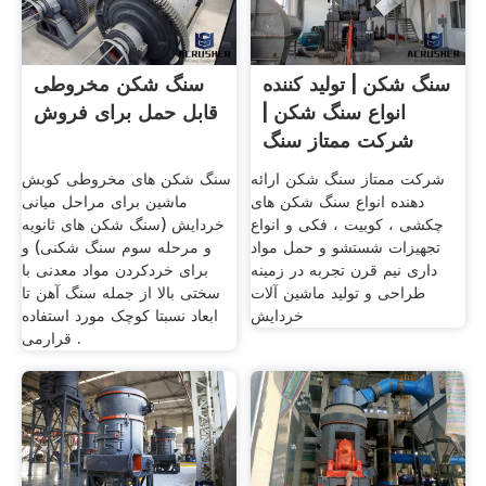
سنگ شکن | تولید کننده
سنگ شکن مخروطی
انواع سنگ شکن |
قابل حمل برای فروش
شرکت ممتاز سنگ
شکن
شرکت ممتاز سنگ شکن ارائه
سنگ شکن های مخروطی کوبش
دهنده انواع سنگ شکن های
ماشین برای مراحل میانی
چکشی ، کوبیت ، فکی و انواع
خردایش (سنگ شکن های ثانویه
تجهیزات شستشو و حمل مواد
و مرحله سوم سنگ شکنی) و
داری نيم قرن تجربه در زمينه
برای خردکردن مواد معدنی با
طراحی و توليد ماشين آلات
سختی بالا از جمله سنگ آهن تا
خردايش
ابعاد نسبتا کوچک مورد استفاده
قرارمی .