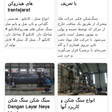
با تعریف
های هیدروکن
Irantejarat
سنگ‌شکن فکی حرکت فک
انواع منتل ، کانکیو ، هدسنتر ،
متحرک از طریق یک شافت خارج
گلدانی و تاپ شل و باتم شل
از مرکز که توسط تسمه و پولی
سنگ شکن های هیدروکنکانکیو 4
به موتور متصل است تامین
شاخک دار، کانکیو 2 شاخک دار،
می‌شود. با حرکت فک مواد تحت
کانکیو 7، منتل 2، منتل 4 قابل
تاثیر نیروی فشاری ( و گاه
تولید از
ضربه‌ای یا برشی) قرار می‌گیرند
و خرد می
انواع سنگ شکن و
سنگ شکن سنگ شکن
کاربرد آنها
Dengan Layar Neya