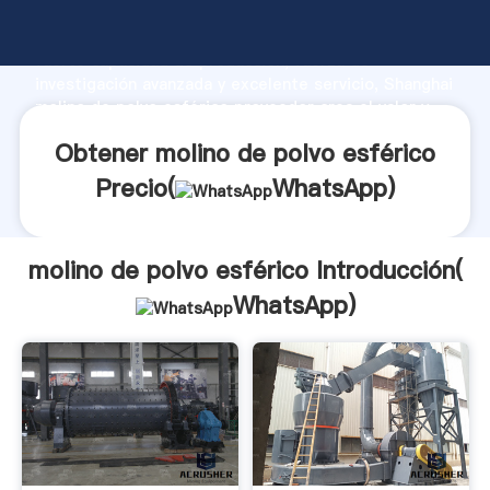
molino de polvo esférico fabricante Agarrando
fuerte capacidad de producción, fuerza de
investigación avanzada y excelente servicio, Shanghai
molino de polvo esférico proveedor crea el valor y
aporta valores a todos los clientes.
Obtener molino de polvo esférico
Precio(
WhatsApp
)
molino de polvo esférico Introducción(
WhatsApp
)