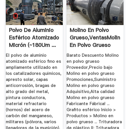
Polvo De Aluminio
Molino En Polvo
Esférico Atomizado
Grueso,VentasMolino
Micrón (~180Um ...
En Polvo Grueso
Por Mayor
El polvo de aluminio
Barato Descuento Molino
atomizado esférico fino es
en polvo grueso
ampliamente utilizado en
Proveedor,Precio bajo
los catalizadores químicos,
Molino en polvo grueso
apresto solar, capas
Promociones,Suministro
anticorrosión, bragas de
Molino en polvo grueso
alto grado del metal,
Adquisitivo,Alta calidad
pintura conductora,
Molino en polvo grueso
material refractario
Fabricante Fábrica! ...
(hornos) del acero de
Grafito esférico Inicio >
carbón del manganeso,
Productos > Molino en
militares (pólvora, varios
polvo grueso ... Trituradora
llenadores de la munición),
de plástico II; Trituradora