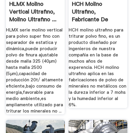
HLMX Molino
HCH Molino
Vertical Ultrafino,
Ultrafino,
Molino Ultrafino ...
Fabricante De
Molinos De Polvo
HLMX serie molino vertical
HCH molino ultrafino para
Fino ...
para polvo super fino con
triturar polvo fino, es un
separador de estatica y
producto diseñado por
dinámica,puede producir
ingenieros de nuestra
polvo de finura ajustable
compañía en la base de
desde malla 325 (40μm)
muchos años de
hasta malla 2500
experencia. HCH molino
(5μm),capacidad de
ultrafino aplica en las
producción 20t/ altamente
fabricaciones de polvo de
eficiente,bajo consumo de
minerales no metálicos con
energia,favorable para
la dureza inferior a 7 mohs
medio ambiente,es
y la humedad inferior al
ampliamente utilizado para
6%.
triturar los minerales no ...