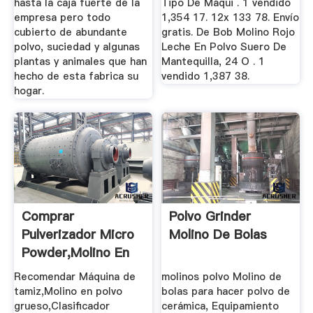
hasta la caja fuerte de la
Tipo De Máqui . 1 vendido
empresa pero todo
1,354 17. 12x 133 78. Envío
cubierto de abundante
gratis. De Bob Molino Rojo
polvo, suciedad y algunas
Leche En Polvo Suero De
plantas y animales que han
Mantequilla, 24 O . 1
hecho de esta fabrica su
vendido 1,387 38.
hogar.
Comprar
Polvo Grinder
Pulverizador Micro
Molino De Bolas
Powder,Molino En
Polvo Grueso ...
Recomendar Máquina de
molinos polvo Molino de
tamiz,Molino en polvo
bolas para hacer polvo de
grueso,Clasificador
cerámica, Equipamiento