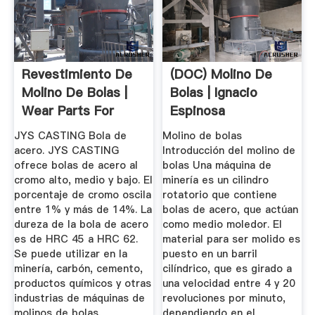
Revestimiento De
(DOC) Molino De
Molino De Bolas |
Bolas | Ignacio
Wear Parts For
Espinosa
Industry ...
Bobenrieth ...
JYS CASTING Bola de
Molino de bolas
acero. JYS CASTING
Introducción del molino de
ofrece bolas de acero al
bolas Una máquina de
cromo alto, medio y bajo. El
minería es un cilindro
porcentaje de cromo oscila
rotatorio que contiene
entre 1% y más de 14%. La
bolas de acero, que actúan
dureza de la bola de acero
como medio moledor. El
es de HRC 45 a HRC 62.
material para ser molido es
Se puede utilizar en la
puesto en un barril
minería, carbón, cemento,
cilíndrico, que es girado a
productos químicos y otras
una velocidad entre 4 y 20
industrias de máquinas de
revoluciones por minuto,
molinos de bolas.
dependiendo en el