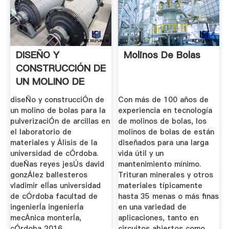
DISEÑO Y
Molinos De Bolas
CONSTRUCCIÓN DE
UN MOLINO DE
BOLAS .
diseÑo y construcciÓn de
Con más de 100 años de
un molino de bolas para la
experiencia en tecnología
pulverizaciÓn de arcillas en
de molinos de bolas, los
el laboratorio de
molinos de bolas de están
materiales y Álisis de la
diseñados para una larga
universidad de cÓrdoba.
vida útil y un
dueÑas reyes jesÚs david
mantenimiento mínimo.
gonzÁlez ballesteros
Trituran minerales y otros
vladimir elÍas universidad
materiales típicamente
de cÓrdoba facultad de
hasta 35 menas o más finas
ingenierÍa ingenierÍa
en una variedad de
mecÁnica monterÍa,
aplicaciones, tanto en
cÓrdoba 2016
circuitos abiertos como