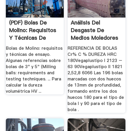
(PDF) Bolas De
Análisis Del
Molino: Requisitos
Desgaste De
Y Técnicas De
Medios Moledores
Ensayo ...
De Acero En Un ...
Bolas de Molino: requisitos
REFERENCIA DE BOLAS
y técnicas de ensayo.
Cr% C % DUREZA HRC
Algunas referencias sobre
180Vegaplustipo I 2123 –
bolas de 3" y 5" (Milling
63 90Vegaplustipo II 1821
balls: requirements and
2,52,8 6066 Las 196 bolas
testing techniques. ... Para
marcadas con dos huecos
calcular la dureza
de 13mm de profundidad,
volumétrica HV ...
formando entre los dos
huecos 180 para el tipo de
bola I y 90 para el tipo de
bola .