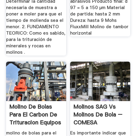
Determinar la cantidad
abrasivos Producto final: d
necesaria de muestra a
97 = 5 a 150 µm Material
poner a moler para que el
de partida: hasta 2 mm
tiempo de molienda sea el
Dureza: hasta 9 Mohs
menor. 2. FUNDAMENTO
FluxxMill Molino de tambor
TEORICO: Como es sabido,
horizontal
para la trituración de
minerales y rocas en
molinos .
Molino De Bolas
Molinos SAG Vs
Para El Carbon De
Molinos De Bola –
Trituracion Equipos
COMESA
De ...
molino de bolas para el
Es importante indicar que