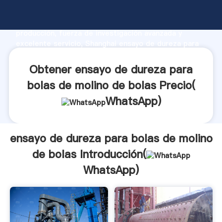
ensayo de dureza para bolas de molino de bolas
fabricante Agarrando fuerte capacidad de
producción, fuerza de investigación avanzada y
excelente servicio, Shanghai ensayo de dureza para
bolas de molino de bolas proveedor crea el valor y
aporta valores a todos los clientes.
Obtener ensayo de dureza para
bolas de molino de bolas Precio(
WhatsApp
)
ensayo de dureza para bolas de molino
de bolas Introducción(
WhatsApp
)