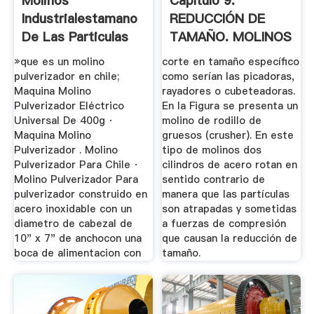
Molinos
Capítulo 9.
Industrialestamano
REDUCCIÓN DE
De Las Particulas
TAMAÑO. MOLINOS
De Coque
.
»que es un molino
corte en tamaño específico
pulverizador en chile;
como serían las picadoras,
Maquina Molino
rayadores o cubeteadoras.
Pulverizador Eléctrico
En la Figura se presenta un
Universal De 400g ·
molino de rodillo de
Maquina Molino
gruesos (crusher). En este
Pulverizador . Molino
tipo de molinos dos
Pulverizador Para Chile ·
cilindros de acero rotan en
Molino Pulverizador Para
sentido contrario de
pulverizador construido en
manera que las partículas
acero inoxidable con un
son atrapadas y sometidas
diametro de cabezal de
a fuerzas de compresión
10" x 7" de anchocon una
que causan la reducción de
boca de alimentacion con
tamaño.