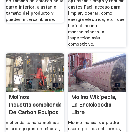
de tamaño se colocan en la
optimizar tiempo y reducir
parte inferior, ajustan el
gastos Fácil acceso para,
tamaño del producto y
limpiar, operar, como
pueden intercambiarse.
energía eléctrica, etc., que
hará al molino
mantenimiento, e
inspección más
competitivo.
Molinos
Molino Wikipedia,
Industrialesmolienda
La Enciclopedia
De Carbon Equipos
Libre
De Pequeno ...
molienda tamaño molinos
Molino manual de piedra
micro equipos de mineral,
usado por los celtíberos,