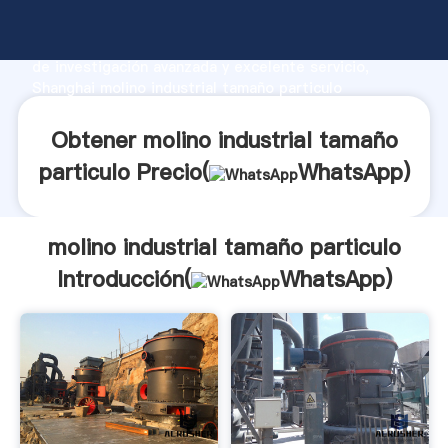
molino industrial tamaño particulo fabricante
Agarrando fuerte capacidad de producción, fuerza
de investigación avanzada y excelente servicio,
Shanghai molino industrial tamaño particulo
proveedor crea el valor y aporta valores a todos los
clientes.
Obtener molino industrial tamaño
particulo Precio(
WhatsApp
)
molino industrial tamaño particulo
Introducción(
WhatsApp
)