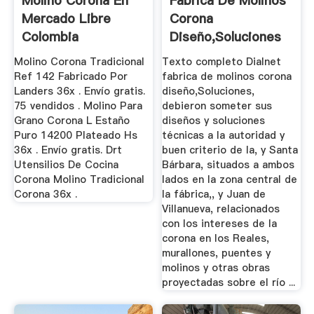
Molino Corona En
Fabrica De Molinos
Mercado Libre
Corona
Colombia
Diseño,Soluciones
Molino Corona Tradicional
Texto completo Dialnet
Ref 142 Fabricado Por
fabrica de molinos corona
Landers 36x . Envío gratis.
diseño,Soluciones,
75 vendidos . Molino Para
debieron someter sus
Grano Corona L Estaño
diseños y soluciones
Puro 14200 Plateado Hs
técnicas a la autoridad y
36x . Envío gratis. Drt
buen criterio de la, y Santa
Utensilios De Cocina
Bárbara, situados a ambos
Corona Molino Tradicional
lados en la zona central de
Corona 36x .
la fábrica,, y Juan de
Villanueva, relacionados
con los intereses de la
corona en los Reales,
murallones, puentes y
molinos y otras obras
proyectadas sobre el río ...