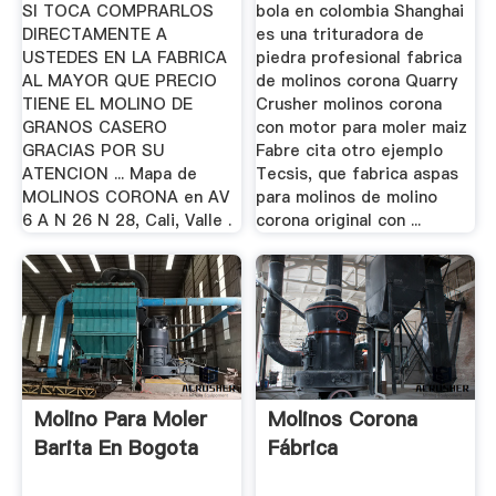
SI TOCA COMPRARLOS
bola en colombia Shanghai
DIRECTAMENTE A
es una trituradora de
USTEDES EN LA FABRICA
piedra profesional fabrica
AL MAYOR QUE PRECIO
de molinos corona Quarry
TIENE EL MOLINO DE
Crusher molinos corona
GRANOS CASERO
con motor para moler maiz
GRACIAS POR SU
Fabre cita otro ejemplo
ATENCION ... Mapa de
Tecsis, que fabrica aspas
MOLINOS CORONA en AV
para molinos de molino
6 A N 26 N 28, Cali, Valle .
corona original con ...
Molino Para Moler
Molinos Corona
Barita En Bogota
Fábrica