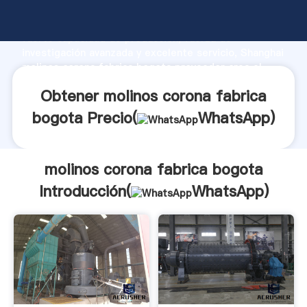
molinos corona fabrica bogota fabricante Agarrando
fuerte capacidad de producción, fuerza de
investigación avanzada y excelente servicio, Shanghai
molinos corona fabrica bogota proveedor crea el
valor y aporta valores a todos los clientes.
Obtener molinos corona fabrica
bogota Precio(
WhatsApp
)
molinos corona fabrica bogota
Introducción(
WhatsApp
)