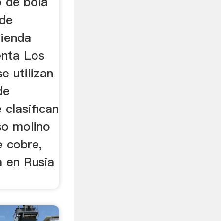
 de bola
 de
lienda
enta Los
e utilizan
de
 clasifican
so molino
e cobre,
a en Rusia