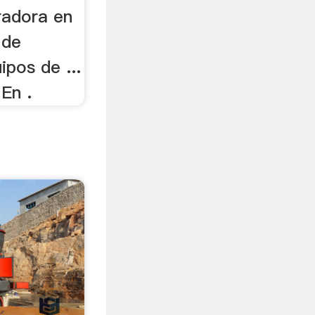
uradora en
 de
ipos de ...
En .