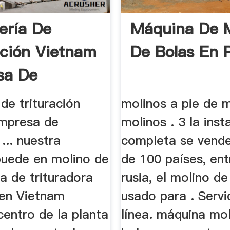
ería De
Máquina De 
ación Vietnam
De Bolas En 
sa De
nas
 de trituración
molinos a pie de 
mpresa de
molinos . 3 la inst
... nuestra
completa se vend
uede en molino de
de 100 países, ent
a de trituradora
rusia, el molino de
 en Vietnam
usado para . Servi
centro de la planta
línea. máquina mo