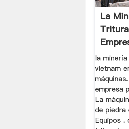
La Min
Tritur
Empre
Máqui
la minería
vietnam e
máquinas. 
empresa p
La máquin
de piedra
Equipos . 