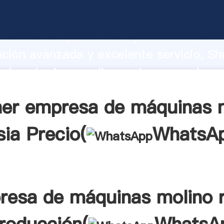
de máquinas molino rusia fabricante
o fuerte capacidad de producción, fue
ación avanzada y excelente servicio, Sh
de máquinas molino rusia proveedor cr
aporta valores a todos los clientes.
er empresa de máquinas 
sia Precio(
WhatsA
resa de máquinas molino r