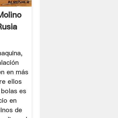
Molino
Rusia
maquina,
alación
en en más
re ellos
 bolas es
cio en
linos de