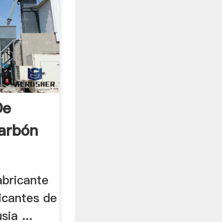
De
arbón
abricante
ricantes de
sia ...