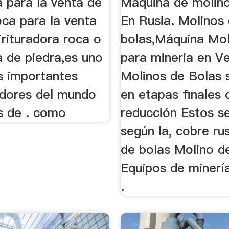
a para la venta de
Máquina de molino
oca para la venta
En Rusia. Molinos
rituradora roca o
bolas,Máquina Mo
a de piedra,es uno
para mineria en V
s importantes
Molinos de Bolas s
adores del mundo
en etapas finales 
s de . como
reducción Estos se
según la, cobre ru
de bolas Molino d
Equipos de minerí
.