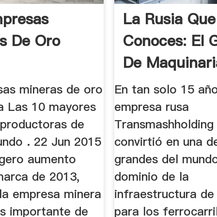
mpresas
La Rusia Que
s De Oro
Conoces: El 
De Maquinaria
sas mineras de oro
En tan solo 15 año
a Las 10 mayores
empresa rusa
productoras de
Transmashholding
undo . 22 Jun 2015
convirtió en una d
ligero aumento
grandes del mundo
marca de 2013,
dominio de la
 la empresa minera
infraestructura de
s importante de
para los ferrocarri