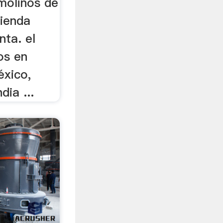
molinos de
ienda
nta. el
os en
éxico,
ndia ...