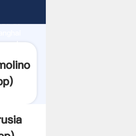
rza de
anghai
ea el
molino
pp
)
usia