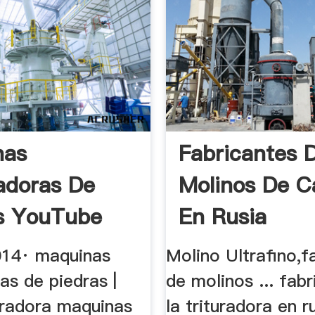
nas
Fabricantes 
adoras De
Molinos De C
s YouTube
En Rusia
014· maquinas
Molino Ultrafino,f
as de piedras |
de molinos ... fab
radora maquinas
la trituradora en ru