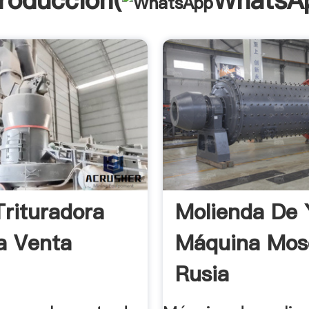
troducción(
WhatsA
Trituradora
Molienda De 
a Venta
Máquina Mos
Rusia