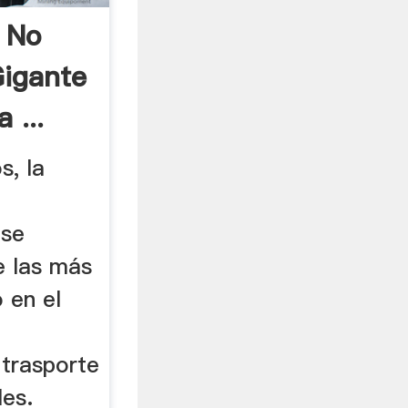
 No
Gigante
 ...
s, la
 se
e las más
 en el
 trasporte
les.