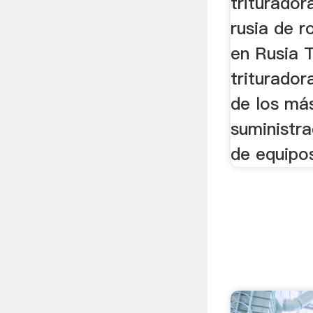
triturador
rusia de r
en Rusia T
triturador
de los má
suministr
de equipo