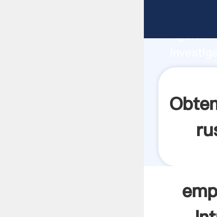
empresa 
Agarrand
investig
empresa 
valor y 
Obten
ru
emp