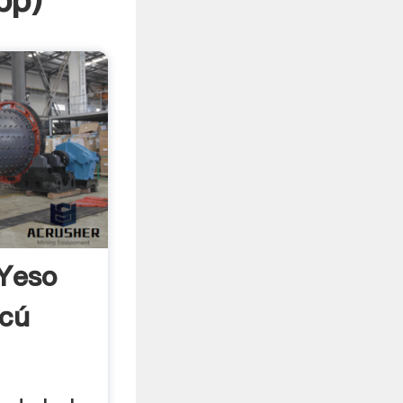
pp
)
Yeso
cú