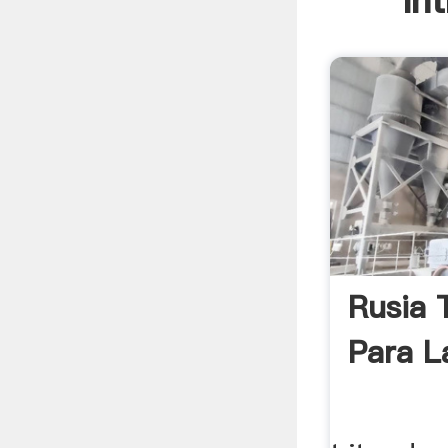
In
Rusia 
Para L