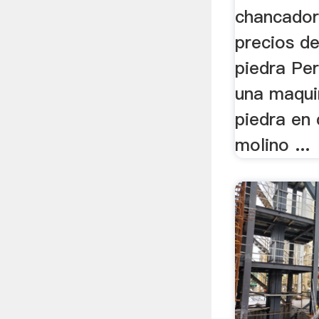
chancador
precios d
piedra Pe
una maqui
piedra en
molino ...