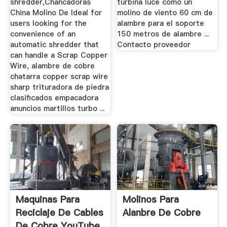
shredder,Chancadoras
turbina luce como un
China Molino De Ideal for
molino de viento 60 cm de
users looking for the
alambre para el soporte
convenience of an
150 metros de alambre ...
automatic shredder that
Contacto proveedor
can handle a Scrap Copper
Wire, alambre de cobre
chatarra copper scrap wire
sharp trituradora de piedra
clasificados empacadora
anuncios martillos turbo ...
Maquinas Para
Molinos Para
Reciclaje De Cables
Alanbre De Cobre
De Cobre YouTube