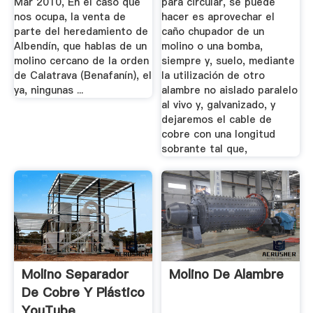
Mar 2010, En el caso que
para circular, se puede
nos ocupa, la venta de
hacer es aprovechar el
parte del heredamiento de
caño chupador de un
Albendín, que hablas de un
molino o una bomba,
molino cercano de la orden
siempre y, suelo, mediante
de Calatrava (Benafanín), el
la utilización de otro
ya, ningunas ...
alambre no aislado paralelo
al vivo y, galvanizado, y
dejaremos el cable de
cobre con una longitud
sobrante tal que,
Molino Separador
Molino De Alambre
De Cobre Y Plástico
YouTube