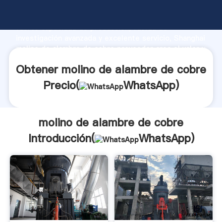
molino de alambre de cobre fabricante Agarrando
fuerte capacidad de producción, fuerza de
investigación avanzada y excelente servicio, Shanghai
molino de alambre de cobre proveedor crea el valor y
aporta valores a todos los clientes.
Obtener molino de alambre de cobre
Precio(
WhatsApp
)
molino de alambre de cobre
Introducción(
WhatsApp
)