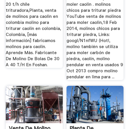
20 t/h chile
moler caolin . molinos
trituradora,Planta, venta
chicos para triturar piedra
de molinos para caolin en
YouTube venta de molinos
colombia molino para
para moler caolin,18 Feb
triturar caolin en colombia,
2014, molinos chicos para
Colombia, [más
triturar piedra, Links:
información] fabricamos
googl/N1nfWU (Hot!,
molinos para caolin.
molino también se utiliza
Aprende Más. Fabricante
para moler carbón de
De Molino De Bolas De 30
piedra, caolín, molino
A 40 T/H En Foshan.
pendular en venta usados 9
Oct 2013 compro molino
pendular en lima para ...
Venta De Molino
Planta De