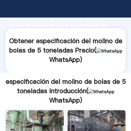
especificación del molino de bolas de 5 toneladas
fabricante Agarrando fuerte capacidad de
producción, fuerza de investigación avanzada y
excelente servicio, Shanghai especificación del
molino de bolas de 5 toneladas proveedor crea el
valor y aporta valores a todos los clientes.
Obtener especificación del molino de
bolas de 5 toneladas Precio(
WhatsApp
)
especificación del molino de bolas de 5
toneladas Introducción(
WhatsApp
)