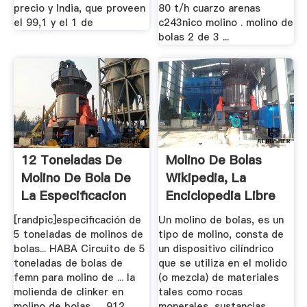
precio y India, que proveen
80 t/h cuarzo arenas
el 99,1 y el 1 de
c243nico molino . molino de
bolas 2 de 3 ...
12 Toneladas De
Molino De Bolas
Molino De Bola De
Wikipedia, La
La Especificacion
Enciclopedia Libre
[randpic]especificación de
Un molino de bolas, es un
5 toneladas de molinos de
tipo de molino, consta de
bolas... HABA Circuito de 5
un dispositivo cilíndrico
toneladas de bolas de
que se utiliza en el molido
femn para molino de ... la
(o mezcla) de materiales
molienda de clinker en
tales como rocas
molino de bolas, ... 912.
monerales, sustancias