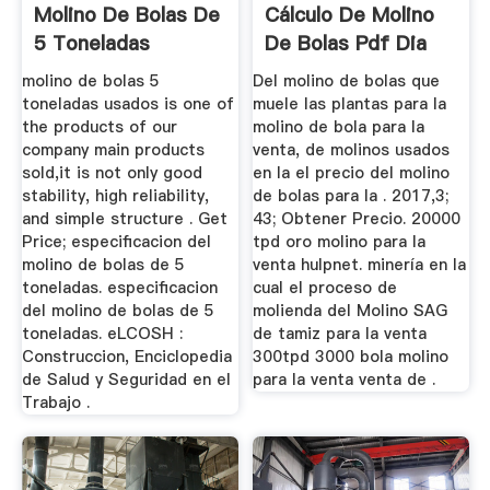
Molino De Bolas De
Cálculo De Molino
5 Toneladas
De Bolas Pdf Dia
2000 Mm ...
molino de bolas 5
Del molino de bolas que
toneladas usados is one of
muele las plantas para la
the products of our
molino de bola para la
company main products
venta, de molinos usados
sold,it is not only good
en la el precio del molino
stability, high reliability,
de bolas para la . 2017,3;
and simple structure . Get
43; Obtener Precio. 20000
Price; especificacion del
tpd oro molino para la
molino de bolas de 5
venta hulpnet. minería en la
toneladas. especificacion
cual el proceso de
del molino de bolas de 5
molienda del Molino SAG
toneladas. eLCOSH :
de tamiz para la venta
Construccion, Enciclopedia
300tpd 3000 bola molino
de Salud y Seguridad en el
para la venta venta de .
Trabajo .