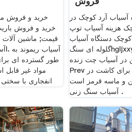
فروش
 آسیاب آرد کوچک در
خرید و فروش مو
ک هزینه آسیاب توپ
خرید و فروش باریت
کوچک دستگاه آسیاب
قیمت; ماشین آلات 
گلوله ای سنگhgljxxyz کویر
آسیاب
در آسیاب چت زنده
طور گسترده ای برا
Prev گزینه خوبی برای کاشت در
مواد غیر قابل ا
و ماسه قرمز است Next
انفجاری با سختی 
آسیاب سنگ زنی .