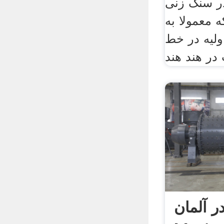
سنگ زنی pe سری سنگ
معمولا به
لیه در خط
ر آلمان