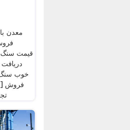
معدن با
فروش
دریافت پ
خوب سنگ 
فروش [چت
تجه