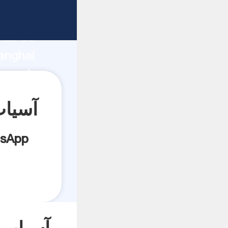
rza de
anghai
es.