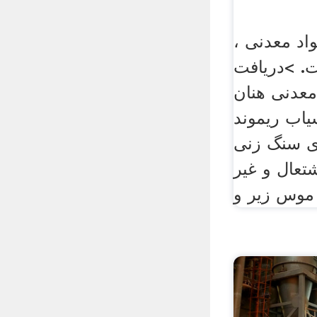
اد معدنی ،
. >دریافت
معدنی هنان
 ریموندl. آسیاب ریموند به
ی سنگ زنی
شتعال و غیر
موس زیر و