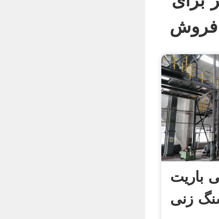
 برای
ی باریت
نگ زنی