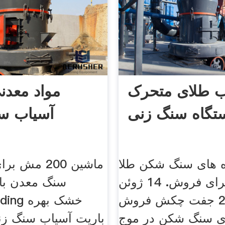
ب طلای متحرک
مواد معدن
تگاه سنگ زنی
آسیاب س
 های سنگ شکن طلا
ماشین 200 م
کوچک برای فروش. 14 ژوئن
سنگ معدن با
2016 جفت چکش فروش
sgrinding
ی سنگ شکن در موج
باریت آسیاب سنگ زن