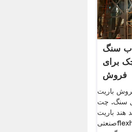
اب سنگ
ک برای
فروش
 باریت SBM. سنگ
ل سنگ. چت
 هند باریت
صنعتیflexhose. باریت کارخانه