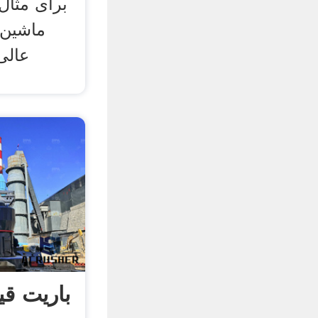
برای مثال
ماشین 
باریت ق