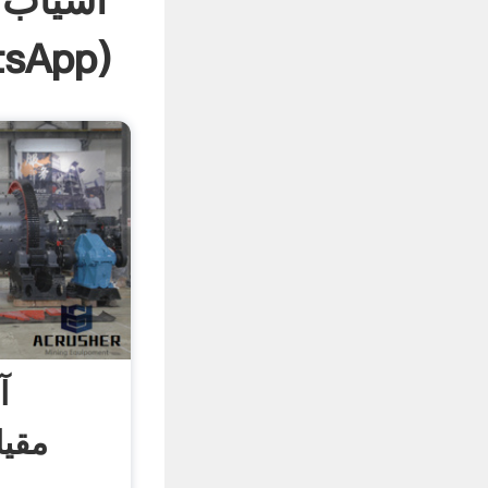
آسیاب 
tsApp
)
آ
مقی