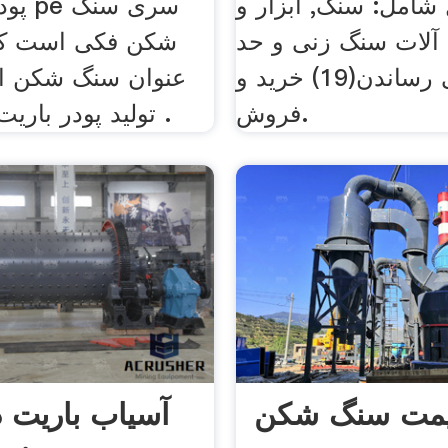
 شامل: سنگ, ابزار و
پودر 
آلات سنگ زنی و حد
شکن فکی است که 
عالی رساندن(19) خرید و
عنوان سنگ شکن او
فروش.
تولید پودر باریت در هند هند .
یمت سنگ شکن
آسیاب باریت د